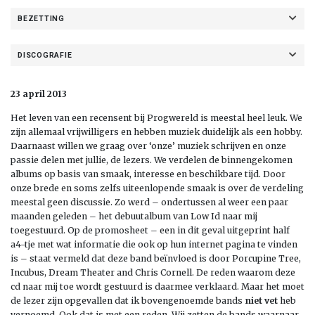
BEZETTING
DISCOGRAFIE
23 april 2013
Het leven van een recensent bij Progwereld is meestal heel leuk. We
zijn allemaal vrijwilligers en hebben muziek duidelijk als een hobby.
Daarnaast willen we graag over ‘onze’ muziek schrijven en onze
passie delen met jullie, de lezers. We verdelen de binnengekomen
albums op basis van smaak, interesse en beschikbare tijd. Door
onze brede en soms zelfs uiteenlopende smaak is over de verdeling
meestal geen discussie. Zo werd – ondertussen al weer een paar
maanden geleden – het debuutalbum van Low Id naar mij
toegestuurd. Op de promosheet – een in dit geval uitgeprint half
a4-tje met wat informatie die ook op hun internet pagina te vinden
is – staat vermeld dat deze band beïnvloed is door Porcupine Tree,
Incubus, Dream Theater and Chris Cornell. De reden waarom deze
cd naar mij toe wordt gestuurd is daarmee verklaard. Maar het moet
de lezer zijn opgevallen dat ik bovengenoemde bands
niet vet
heb
vernoemd. Ook dat is met een reden. Wij zetten de bands waarnaar