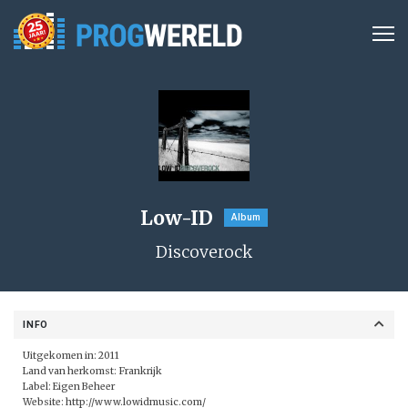
Low-ID
Album
Discoverock
INFO
Uitgekomen in: 2011
Land van herkomst: Frankrijk
Label: Eigen Beheer
Website:
http://www.lowidmusic.com/