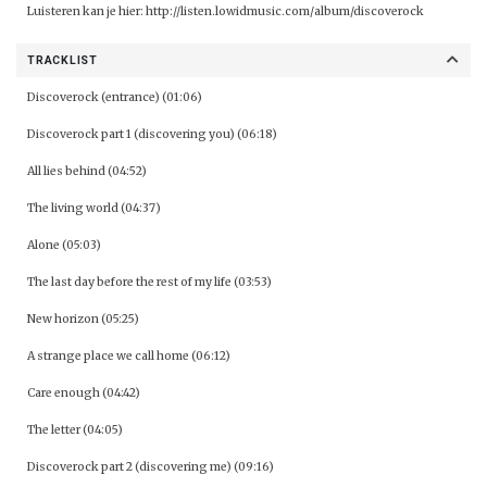
Luisteren kan je hier:
http://listen.lowidmusic.com/album/discoverock
TRACKLIST
Discoverock (entrance) (01:06)
Discoverock part 1 (discovering you) (06:18)
All lies behind (04:52)
The living world (04:37)
Alone (05:03)
The last day before the rest of my life (03:53)
New horizon (05:25)
A strange place we call home (06:12)
Care enough (04:42)
The letter (04:05)
Discoverock part 2 (discovering me) (09:16)