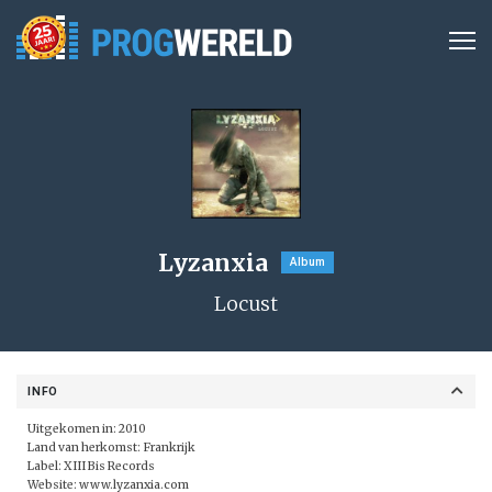
Lyzanxia
Album
Locust
INFO
Uitgekomen in: 2010
Land van herkomst: Frankrijk
Label:
XIII Bis Records
Website:
www.lyzanxia.com