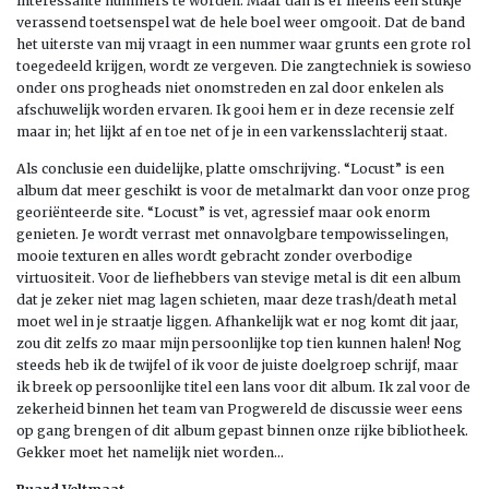
interessante nummers te worden. Maar dan is er ineens een stukje
verassend toetsenspel wat de hele boel weer omgooit. Dat de band
het uiterste van mij vraagt in een nummer waar grunts een grote rol
toegedeeld krijgen, wordt ze vergeven. Die zangtechniek is sowieso
onder ons progheads niet onomstreden en zal door enkelen als
afschuwelijk worden ervaren. Ik gooi hem er in deze recensie zelf
maar in; het lijkt af en toe net of je in een varkensslachterij staat.
Als conclusie een duidelijke, platte omschrijving. “Locust” is een
album dat meer geschikt is voor de metalmarkt dan voor onze prog
georiënteerde site. “Locust” is vet, agressief maar ook enorm
genieten. Je wordt verrast met onnavolgbare tempowisselingen,
mooie texturen en alles wordt gebracht zonder overbodige
virtuositeit. Voor de liefhebbers van stevige metal is dit een album
dat je zeker niet mag lagen schieten, maar deze trash/death metal
moet wel in je straatje liggen. Afhankelijk wat er nog komt dit jaar,
zou dit zelfs zo maar mijn persoonlijke top tien kunnen halen! Nog
steeds heb ik de twijfel of ik voor de juiste doelgroep schrijf, maar
ik breek op persoonlijke titel een lans voor dit album. Ik zal voor de
zekerheid binnen het team van Progwereld de discussie weer eens
op gang brengen of dit album gepast binnen onze rijke bibliotheek.
Gekker moet het namelijk niet worden…