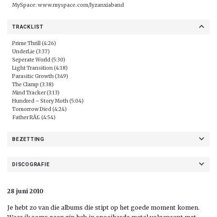
MySpace:
www.myspace.com/lyzanxiaband
TRACKLIST
Prime Thrill (4:26)
UnderLie (3:37)
Seperate World (5:30)
Light Transition (4:18)
Parasitic Growth (3:49)
The Clamp (3:38)
Mind Tracker (3:13)
Hundred – Story Moth (5:04)
Tomorrow Died (4:24)
Father RÃ£ (4:54)
BEZETTING
DISCOGRAFIE
28 juni 2010
Je hebt zo van die albums die stipt op het goede moment komen.