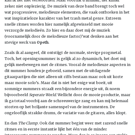
kan ik het niet verwoorden. Maar voordat u afhaakt, het klinkt
zeker niet onplezierig. De muziek van deze band brengt toch wel
wat progressieve, melodieuze elementen, die vaak ontbreken in het
wat inspiratieloze karakter van het trash metal genre. Extreem
snelle ritmes worden hier namelijk afgewisseld met mooie
verzorgde melodieën. Zo hier en daar doet mij de muziek
(voornamelijk door de melodieuze factor)’wat denken aan het
stevige werk van
Opeth
.
Zoals ik al aangeef, dit ontstijgt de normale, stevige progmetal.
Toch, het openingsnummer is gelijk al zo dynamisch, het doet mij
gelijk meebewegen met de ritmes. Vooral de melodieuze aspecten in
dit nummer houden je geboeid, samen met de uitdagende
gitaarpartijen die niet alleen uit riffs bestaan maar ook uit korte
maar mooie solo’s. Maar dat is niet het enige wat boeit, uit
sommige nummers straalt een bijzondere energie uit, ik noem
bijvoorbeeld
Seperate World.
Wellicht door de mooie productie, maar
ik ga totaal voorbij aan de schreeuwerige zang en kan mij helemaal
storten op het briljante samenspel van de instrumenten. De
ongelooflijk strakke drums, de variatie van de gitaren, alles klopt.
En dan
The Clamp.
Ook dat nummer begint weer met razend snelle
ritmes en in eerste instantie lijkt het één van de minder