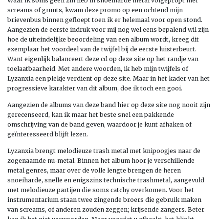
Waar ik soms geen zin heb in snoeiharde metal volgepropt met
screams of grunts, kwam deze promo op een ochtend mijn
brievenbus binnen gefloept toen ik er helemaal voor open stond.
Aangezien de eerste indruk voor mij nog wel eens bepalend wil zijn
hoe de uiteindelijke beoordeling van een album wordt, kreeg dit
exemplaar het voordeel van de twijfel bij de eerste luisterbeurt.
Want eigenlijk balanceert deze cd op deze site op het randje van
toelaatbaarheid. Met andere woorden, ik heb mijn twijfels of
Lyzanxia een plekje verdient op deze site. Maar in het kader van het
progressieve karakter van dit album, doe ik toch een gooi.
Aangezien de albums van deze band hier op deze site nog nooit zijn
gerecenseerd, kan ik maar het beste snel een pakkende
omschrijving van de band geven, waardoor je kunt afhaken of
geïnteresseerd blijft lezen.
Lyzanxia brengt melodieuze trash metal met knipoogjes naar de
zogenaamde nu-metal. Binnen het album hoor je verschillende
metal genres, maar over de volle lengte brengen de heren
snoeiharde, snelle en enigszins technische trashmetal, aangevuld
met melodieuze partijen die soms catchy overkomen. Voor het
instrumentarium staan twee zingende broers die gebruik maken
van screams, of anderen zouden zeggen; krijsende zangers. Beter