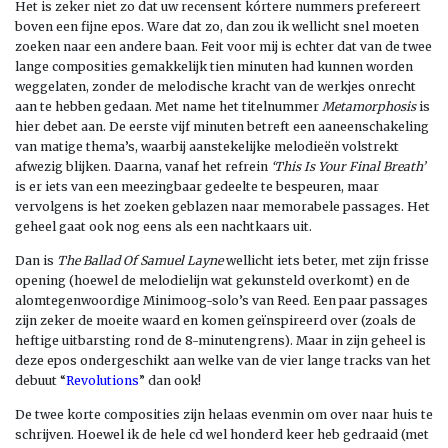
Het is zeker niet zo dat uw recensent kórtere nummers prefereert
boven een fijne epos. Ware dat zo, dan zou ik wellicht snel moeten
zoeken naar een andere baan. Feit voor mij is echter dat van de twee
lange composities gemakkelijk tien minuten had kunnen worden
weggelaten, zonder de melodische kracht van de werkjes onrecht
aan te hebben gedaan. Met name het titelnummer
Metamorphosis
is
hier debet aan. De eerste vijf minuten betreft een aaneenschakeling
van matige thema’s, waarbij aanstekelijke melodieën volstrekt
afwezig blijken. Daarna, vanaf het refrein
‘This Is Your Final Breath’
is er iets van een meezingbaar gedeelte te bespeuren, maar
vervolgens is het zoeken geblazen naar memorabele passages. Het
geheel gaat ook nog eens als een nachtkaars uit.
Dan is
The Ballad Of Samuel Layne
wellicht iets beter, met zijn frisse
opening (hoewel de melodielijn wat gekunsteld overkomt) en de
alomtegenwoordige Minimoog-solo’s van Reed. Een paar passages
zijn zeker de moeite waard en komen geïnspireerd over (zoals de
heftige uitbarsting rond de 8-minutengrens). Maar in zijn geheel is
deze epos ondergeschikt aan welke van de vier lange tracks van het
debuut “
Revolutions
” dan ook!
De twee korte composities zijn helaas evenmin om over naar huis te
schrijven. Hoewel ik de hele cd wel honderd keer heb gedraaid (met