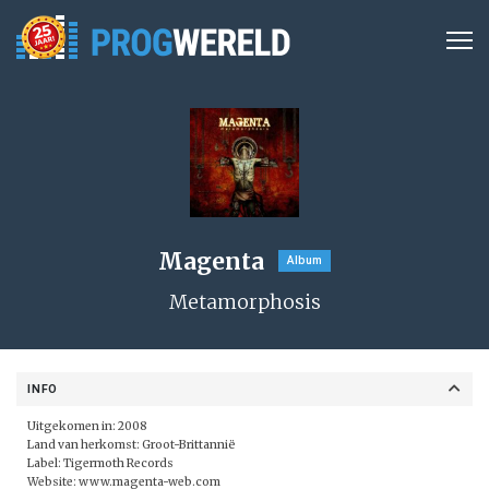
Magenta
Album
Metamorphosis
INFO
Uitgekomen in: 2008
Land van herkomst: Groot-Brittannië
Label:
Tigermoth Records
Website:
www.magenta-web.com