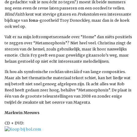
de gedachte: valt ie nou écht zo tegen?) moest ik beide nummers
nog eens even de revue laten passeren om een oordeel te vellen.
Blind Faith
kent wat stevige gitaren en
Prekestolen
een interessante
bijdrage van
Iona
-grootheid Troy Donockley, maar dan is de koek
ook wel op.
Valt er na mijn loftrompetserenade over “Home” dan niéts positiefs
te zeggen over “Metamorphosis”? Niet heel veel. Christina zingt de
sterren van de hemel, zoals gebruikelijk, maar ik hoor nauwelijks
emotie. Chris Fry geeft een paar geweldige gitaarsolo’s weg, maar
helaas gestoeld op niet echt interessante melodielijnen.
Ik hou als symfonische rockfan uiteráárd van lange composities.
Maar als het thematische materiaal tekort schiet, kan het liedje wat
mij betreft niet snel genoeg afgelopen zijn. Ik acht alles wat Rob
Reed heeft gedaan zeer hoog, behálve “Metamorphosis”. De plaat is
één van de grootste teleurstellingen van 2008 en zonder enige
twijfel de zwakste uit het oeuvre van Magenta.
Markwin Meeuws
CD + DVD: