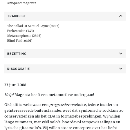
MySpace:
Magenta
TRACKLIST
The Ballad Of Samuel Layne (20:17)
Prekestolen (3:43)
Metamorphosis (23:15)
Blind Faith (6:01)
BEZETTING
DISCOGRAFIE
23 juni 2008
Help!
Magenta heeft een metamorfose ondergaan!
Oké, dit is weliswaar een
progressieve
website, iedere insider en
geïnteresseerde buitenstaander weet dat symfonische rockfans zo
conservatief zijn als het CDA in formatiebesprekingen. Wij willen
lánge nummers, met véél solo’s, boordevol tempowisselingen en
lyrische gitaarsolo’s. Wij willen stoere concepten over het liefst