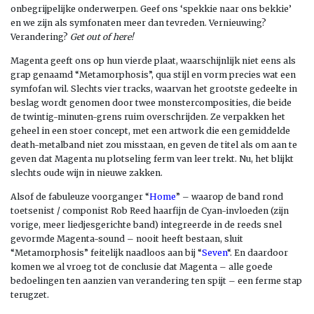
onbegrijpelijke onderwerpen. Geef ons ‘spekkie naar ons bekkie’
en we zijn als symfonaten meer dan tevreden. Vernieuwing?
Verandering?
Get out of here!
Magenta geeft ons op hun vierde plaat, waarschijnlijk niet eens als
grap genaamd “Metamorphosis”, qua stijl en vorm precies wat een
symfofan wil. Slechts vier tracks, waarvan het grootste gedeelte in
beslag wordt genomen door twee monstercomposities, die beide
de twintig-minuten-grens ruim overschrijden. Ze verpakken het
geheel in een stoer concept, met een artwork die een gemiddelde
death-metalband niet zou misstaan, en geven de titel als om aan te
geven dat Magenta nu plotseling ferm van leer trekt. Nu, het blijkt
slechts oude wijn in nieuwe zakken.
Alsof de fabuleuze voorganger “
Home
” – waarop de band rond
toetsenist / componist Rob Reed haarfijn de Cyan-invloeden (zijn
vorige, meer liedjesgerichte band) integreerde in de reeds snel
gevormde Magenta-sound – nooit heeft bestaan, sluit
“Metamorphosis” feitelijk naadloos aan bij “
Seven
“. En daardoor
komen we al vroeg tot de conclusie dat Magenta – alle goede
bedoelingen ten aanzien van verandering ten spijt – een ferme stap
terugzet.