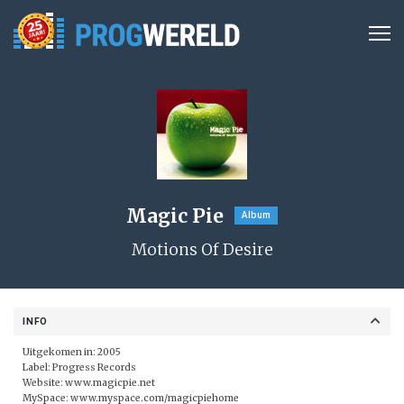
Magic Pie
Album
Motions Of Desire
INFO
Uitgekomen in: 2005
Label:
Progress Records
Website:
www.magicpie.net
MySpace:
www.myspace.com/magicpiehome