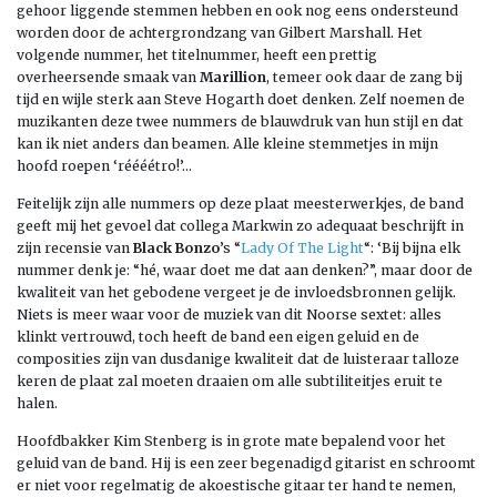
gehoor liggende stemmen hebben en ook nog eens ondersteund
worden door de achtergrondzang van Gilbert Marshall. Het
volgende nummer, het titelnummer, heeft een prettig
overheersende smaak van
Marillion
, temeer ook daar de zang bij
tijd en wijle sterk aan Steve Hogarth doet denken. Zelf noemen de
muzikanten deze twee nummers de blauwdruk van hun stijl en dat
kan ik niet anders dan beamen. Alle kleine stemmetjes in mijn
hoofd roepen ‘réééétro!’…
Feitelijk zijn alle nummers op deze plaat meesterwerkjes, de band
geeft mij het gevoel dat collega Markwin zo adequaat beschrijft in
zijn recensie van
Black Bonzo
’s “
Lady Of The Light
“: ‘Bij bijna elk
nummer denk je: “hé, waar doet me dat aan denken?”, maar door de
kwaliteit van het gebodene vergeet je de invloedsbronnen gelijk.
Niets is meer waar voor de muziek van dit Noorse sextet: alles
klinkt vertrouwd, toch heeft de band een eigen geluid en de
composities zijn van dusdanige kwaliteit dat de luisteraar talloze
keren de plaat zal moeten draaien om alle subtiliteitjes eruit te
halen.
Hoofdbakker Kim Stenberg is in grote mate bepalend voor het
geluid van de band. Hij is een zeer begenadigd gitarist en schroomt
er niet voor regelmatig de akoestische gitaar ter hand te nemen,