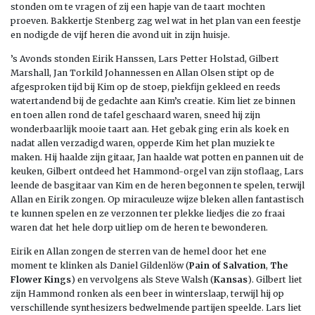
stonden om te vragen of zij een hapje van de taart mochten
proeven. Bakkertje Stenberg zag wel wat in het plan van een feestje
en nodigde de vijf heren die avond uit in zijn huisje.
’s Avonds stonden Eirik Hanssen, Lars Petter Holstad, Gilbert
Marshall, Jan Torkild Johannessen en Allan Olsen stipt op de
afgesproken tijd bij Kim op de stoep, piekfijn gekleed en reeds
watertandend bij de gedachte aan Kim’s creatie. Kim liet ze binnen
en toen allen rond de tafel geschaard waren, sneed hij zijn
wonderbaarlijk mooie taart aan. Het gebak ging erin als koek en
nadat allen verzadigd waren, opperde Kim het plan muziek te
maken. Hij haalde zijn gitaar, Jan haalde wat potten en pannen uit de
keuken, Gilbert ontdeed het Hammond-orgel van zijn stoflaag, Lars
leende de basgitaar van Kim en de heren begonnen te spelen, terwijl
Allan en Eirik zongen. Op miraculeuze wijze bleken allen fantastisch
te kunnen spelen en ze verzonnen ter plekke liedjes die zo fraai
waren dat het hele dorp uitliep om de heren te bewonderen.
Eirik en Allan zongen de sterren van de hemel door het ene
moment te klinken als Daniel Gildenlöw (
Pain of Salvation
,
The
Flower Kings
) en vervolgens als Steve Walsh (
Kansas
). Gilbert liet
zijn Hammond ronken als een beer in winterslaap, terwijl hij op
verschillende synthesizers bedwelmende partijen speelde. Lars liet