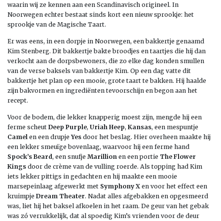
waarin wij ze kennen aan een Scandinavisch origineel. In
Noorwegen echter bestaat sinds kort een nieuw sprookje: het
sprookje van de Magische Taart.
Er was eens, in een dorpje in Noorwegen, een bakkertje genaamd
Kim Stenberg. Dit bakkertje bakte broodjes en taartjes die hij dan
verkocht aan de dorpsbewoners, die zo elke dag konden smullen
van de verse baksels van bakkertje Kim. Op een dag vatte dit
bakkertje het plan op een mooie, grote taart te bakken. Hij haalde
zijn bakvormen en ingrediënten tevoorschijn en begon aan het
recept.
Voor de bodem, die lekker knapperig moest zijn, mengde hij een
ferme scheut
Deep Purple
,
Uriah Heep
,
Kansas
, een mespuntje
Camel
en een drupje
Yes
door het beslag. Hier overheen maakte hij
een lekker smeuïge bovenlaag, waarvoor hij een ferme hand
Spock’s Beard
, een snufje
Marillion
en een portie
The Flower
Kings
door de crème van de vulling roerde. Als topping had Kim
iets lekker pittigs in gedachten en hij maakte een mooie
marsepeinlaag afgewerkt met
Symphony X
en voor het effect een
kruimpje
Dream Theater
. Nadat alles afgebakken en opgesmeerd
was, liet hij het baksel afkoelen in het raam. De geur van het gebak
was zó verrukkelijk, dat al spoedig Kim’s vrienden voor de deur