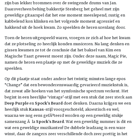
zijn bas lekker brommen over de swingende drums van Jan.
Daaroverheen behing bakkertje Stenberg het geheel met zijn
geweldige gitaarspel dat het ene moment meeslepend, rustig en
kabbelend kon klinken en het volgende moment agressief en
hakkend uit de hoek kwam. Zo speelden de heren urenlang door.
Toen de heren uitgespeeld waren, vroegen ze zich af hoe het kwam
dat ze plotseling zo heerlijk konden musiceren. Na lang denken en
gissen kwamen ze tot de conclusie dat het baksel van Kim een
Magische Taart geweest moest zijn. Onder deze naam, Magic Pie,
namen de heren een plaatje op met de geweldige muziek die ze
speelden.
Op dit plaatje staat onder andere het twintig minuten lange epos
“Change” dat een bewonderenswaardig gevarieerd muziekstuk is,
dat zowat alle hoeken van het symfonische spectrum verkent. Het
begint in een heerlijke ‘vintage’-stijl met een stuk dat zeer sterk aan
Deep Purple
en
Spock’s Beard
doet denken. Daarna krijgen we een
heerlijk stuk
Kansas
-stijl voorgeschoteld, akoestisch en wel,
waarna we nog eens gefÃªteerd worden op een geweldig stukje
samenzang Ã la
Spock’s Beard
. Wat een geweldig nummer is dit en
wat een geweldige muzikanten! De dubbele leadzang is een ware
winst, daar de zangers zeer verschillende doch zeer prettig in het