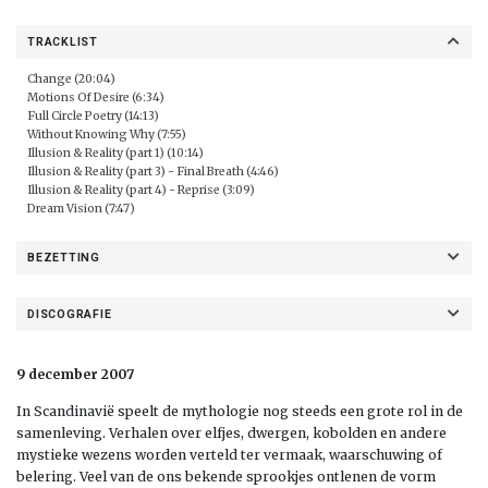
TRACKLIST
Change (20:04)
Motions Of Desire (6:34)
Full Circle Poetry (14:13)
Without Knowing Why (7:55)
Illusion & Reality (part 1) (10:14)
Illusion & Reality (part 3) - Final Breath (4:46)
Illusion & Reality (part 4) - Reprise (3:09)
Dream Vision (7:47)
BEZETTING
DISCOGRAFIE
9 december 2007
In Scandinavië speelt de mythologie nog steeds een grote rol in de
samenleving. Verhalen over elfjes, dwergen, kobolden en andere
mystieke wezens worden verteld ter vermaak, waarschuwing of
belering. Veel van de ons bekende sprookjes ontlenen de vorm