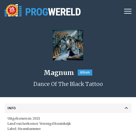
Magnum
Album
Dance Of The Black Tattoo
INFO
Uitgekomen in: 2021
Land van herkomst: Verenigd Koninkrijk
Label: Steamhammer