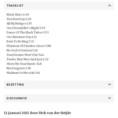
TRACKLIST
Black Skies 6:06
Freedom Day 6:20
All My Bridges 4:55
On A Storyteller’s Night 5:09
Dance Of The Black Tattoo 5:53
On Christmas Day 4:21
Born To Be King 5:31
Phantom Of Paradise Circus 5:88
No God Or Saviour 5:24
Your Dreams Won’t Die 5:44
Twelve Men Wise And Just 6:22
Show Me Your Hands 3:48
Not Forgiven 3:38
Madman Or Messiah 3:41
BEZETTING
DISCOGRAFIE
12 januari 2021 door Dick van der Heijde