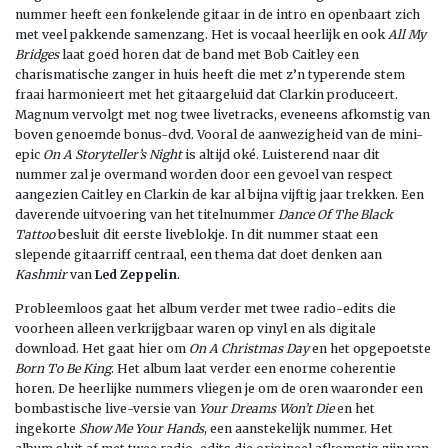
nummer heeft een fonkelende gitaar in de intro en openbaart zich
met veel pakkende samenzang. Het is vocaal heerlijk en ook
All My
Bridges
laat goed horen dat de band met Bob Caitley een
charismatische zanger in huis heeft die met z’n typerende stem
fraai harmonieert met het gitaargeluid dat Clarkin produceert.
Magnum vervolgt met nog twee livetracks, eveneens afkomstig van
boven genoemde bonus-dvd. Vooral de aanwezigheid van de mini-
epic
On A Storyteller’s Night
is altijd oké. Luisterend naar dit
nummer zal je overmand worden door een gevoel van respect
aangezien Caitley en Clarkin de kar al bijna vijftig jaar trekken. Een
daverende uitvoering van het titelnummer
Dance Of The Black
Tattoo
besluit dit eerste liveblokje. In dit nummer staat een
slepende gitaarriff centraal, een thema dat doet denken aan
Kashmir
van
Led Zeppelin
.
Probleemloos gaat het album verder met twee radio-edits die
voorheen alleen verkrijgbaar waren op vinyl en als digitale
download. Het gaat hier om
On A Christmas Day
en het opgepoetste
Born To Be King
. Het album laat verder een enorme coherentie
horen. De heerlijke nummers vliegen je om de oren waaronder een
bombastische live-versie van
Your Dreams Won’t Die
en het
ingekorte
Show Me Your Hands
, een aanstekelijk nummer. Het