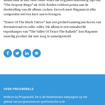
album sluit af met twee radio-edits die origineel afkomstig zijn van
“The Serpent Rings” uit 2020. Beiden voldoen prima aan de
doelstelling van dit album: rocken. En toch weet Magnum in elke
compositie wel een kers aan te brengen.
“Dance Of The Black Tattoo” laat een geolied samengaan horen van
livemateriaal en radio-edits. Dit album is een smaakvolle
tegenhanger van “The Valley Of Tears-The Ballads”. Een Magnum-
waardig product dat met zorg is samengesteld.
OVER PROGWERELD
Welkom bij Progwereld. Dit is dé Nederlandse webpagina op het
gebied van progressieve en symfonische rock.