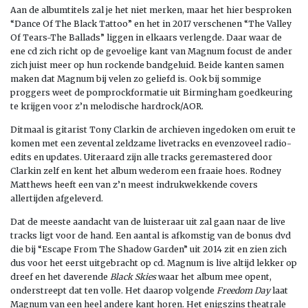
Aan de albumtitels zal je het niet merken, maar het hier besproken
“Dance Of The Black Tattoo” en het in 2017 verschenen “The Valley
Of Tears-The Ballads” liggen in elkaars verlengde. Daar waar de
ene cd zich richt op de gevoelige kant van Magnum focust de ander
zich juist meer op hun rockende bandgeluid. Beide kanten samen
maken dat Magnum bij velen zo geliefd is. Ook bij sommige
proggers weet de pomprockformatie uit Birmingham goedkeuring
te krijgen voor z’n melodische hardrock/AOR.
Ditmaal is gitarist Tony Clarkin de archieven ingedoken om eruit te
komen met een zevental zeldzame livetracks en evenzoveel radio-
edits en updates. Uiteraard zijn alle tracks geremastered door
Clarkin zelf en kent het album wederom een fraaie hoes. Rodney
Matthews heeft een van z’n meest indrukwekkende covers
allertijden afgeleverd.
Dat de meeste aandacht van de luisteraar uit zal gaan naar de live
tracks ligt voor de hand. Een aantal is afkomstig van de bonus dvd
die bij “Escape From The Shadow Garden” uit 2014 zit en zien zich
dus voor het eerst uitgebracht op cd. Magnum is live altijd lekker op
dreef en het daverende
Black Skies
waar het album mee opent,
onderstreept dat ten volle. Het daarop volgende
Freedom Day
laat
Magnum van een heel andere kant horen. Het enigszins theatrale