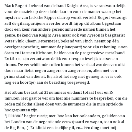
Mark Bogert, bekend van de band Knight Area, is verantwoordelijk
voor de muziek op deze dubbelaar en voor de manier waarop het
mysterie van Jack the Ripper daarop wordt verteld. Bogert verzorgt
zelf de gitaarpartijen en verder wordt hij op dit album bijgestaan
door een keur van andere gerenommeerde namen binnen het
genre. Bekend van Knight Area maar ook van Ayreon is basgitarist
Peter Vink. Cleem Determeijer, bekend van Finch, neemt op één,
overigens prachtig, nummer de pianopartij voor zijn rekening. Koen
Stam en Harmen Kieboom, beiden van de progressieve metalband
Ex Libris, zijn verantwoordelijk voor respectievelijk toetsen en
drums. De verschillende rollen binnen het verhaal worden vertolkt
door maar liefst negen zangers en zangeressen, allen met een
prima staat van dienst. En, alsof het nog niet genoeg is, er is ook
nog een koor(tje) aan de bezetting toegevoegd.
Het album bestaat uit 21 nummers en duurt totaal 1 uur en 35
minuten. Het gaat te ver om hier alle nummers te bespreken, om die
reden zal ik dat alleen doen van de nummers die in mijn optiek de
hoogtepunten zijn.
“JTR1888” begint rustig met, hoe kan het ook anders, geluiden van
het Londen van de negentiende eeuw (paard en wagen, toen ook al
de Big Ben,…). Er klinkt een ijselijke gil, en… één ding moet mij