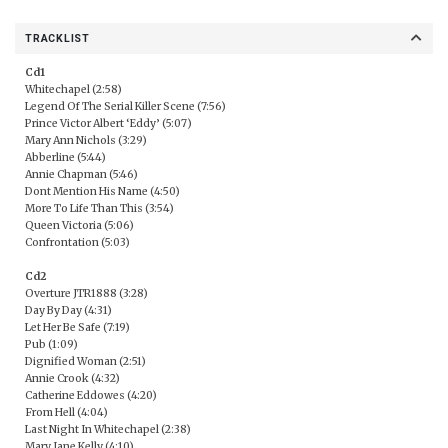
TRACKLIST
Cd1
Whitechapel (2:58)
Legend Of The Serial Killer Scene (7:56)
Prince Victor Albert ‘Eddy’ (5:07)
Mary Ann Nichols (3:29)
Abberline (5:44)
Annie Chapman (5:46)
Dont Mention His Name (4:50)
More To Life Than This (3:54)
Queen Victoria (5:06)
Confrontation (5:03)
Cd2
Overture JTR1888 (3:28)
Day By Day (4:31)
Let Her Be Safe (7:19)
Pub (1:09)
Dignified Woman (2:51)
Annie Crook (4:32)
Catherine Eddowes (4:20)
From Hell (4:04)
Last Night In Whitechapel (2:38)
Mary Jane Kelly (4:10)