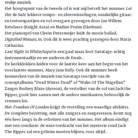
stukje muziek.
Het hoogtepunt van de tweede cd is wat mij betreft het nummer
Let
Her Be Safe
: lekkere tempo- en sfeerwisselingen, smakelijke gitaar-
en toetsenpartijen en vol overgave gezongen door Jan Willem
Ketelaers (Knight Area) en Nadine Pruim (Skeftum).
Het pianospel van Cleem Determeijer luidt de mooie ballad,
Dignified Woman,
in. Ook dit is weer prachtig gezongen door Maria
Catharina.
Last Night In Whitechapel
is een gaaf maar kort Savatage-achtig
instrumentaaltje en we naderen de finale…
De kerkklokken luiden voor de laatste keer aan het begin van het
voorlaatste nummer,
Mary Jane Kelly
. Ook dit nummer heeft
kenmerken van de muziek van Savatage ten tijde van de
conceptalbums “Dead Winter Dead” of “Wake Of The Magellan.”
Zanger Rodney Blaze (Ayreon), de vertolker van de rol van Jack the
Ripper, gooit hier samen met de andere muzikanten, behoorlijk de
remmen los.
Met
Freedom Of London
krijgt de vertelling een waardige afsluiter.
De complete bezetting, met alle zangers en zangeressen, komt nog
één keer langs in de refreinen van het nummer. Het album eindigt
met een conclusie: de ware toedracht van het mysterie rond Jack
The Ripper zal een geheim moeten blijven, voor altijd…