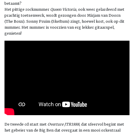
betaamt?
Het pittige rocknummer
Queen Victoria
, ook weer gelardeerd met
prachtig toetsenwerk, wordt gezongen door Mirjam van Doorn
(The Boxx). Sonny Pruim (Skeftum) zingt, hoewel kort, ook op dit
nummer. Het nummer is voorzien van erg lekker gitaarspel,
genieten!
De tweede cd start met
Overture JTR1888
, dat sfeervol begint met
het gebeier van de Big Ben dat overgaat in een mooi orkestraal