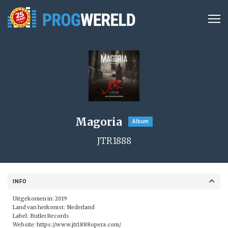
Magoria
Album
JTR1888
INFO
Uitgekomen in: 2019
Land van herkomst: Nederland
Label:
Butler Records
Website:
https://www.jtr1888opera.com/