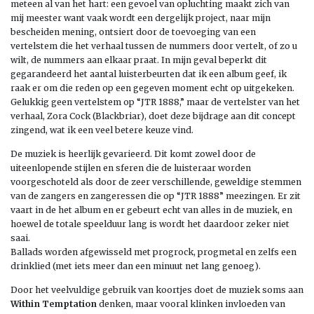
meteen al van het hart: een gevoel van opluchting maakt zich van
mij meester want vaak wordt een dergelijk project, naar mijn
bescheiden mening, ontsiert door de toevoeging van een
vertelstem die het verhaal tussen de nummers door vertelt, of zo u
wilt, de nummers aan elkaar praat. In mijn geval beperkt dit
gegarandeerd het aantal luisterbeurten dat ik een album geef, ik
raak er om die reden op een gegeven moment echt op uitgekeken.
Gelukkig geen vertelstem op “JTR 1888,” maar de vertelster van het
verhaal, Zora Cock (Blackbriar), doet deze bijdrage aan dit concept
zingend, wat ik een veel betere keuze vind.
De muziek is heerlijk gevarieerd. Dit komt zowel door de
uiteenlopende stijlen en sferen die de luisteraar worden
voorgeschoteld als door de zeer verschillende, geweldige stemmen
van de zangers en zangeressen die op “JTR 1888” meezingen. Er zit
vaart in de het album en er gebeurt echt van alles in de muziek, en
hoewel de totale speelduur lang is wordt het daardoor zeker niet
saai.
Ballads worden afgewisseld met progrock, progmetal en zelfs een
drinklied (met iets meer dan een minuut net lang genoeg).
Door het veelvuldige gebruik van koortjes doet de muziek soms aan
Within Temptation
denken, maar vooral klinken invloeden van