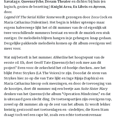
Savatage
,
Queensrÿche
,
Dream Theater
en dichter bij huis (en
logisch, gezien de bezetting)
Knight Area
,
Ex Libris
en
Ayreon
,
door.
Legend Of The Serial Killer Scene
wordt gezongen door Zora Cock en
Maria Catharina (Valentine). Het begin is lekker uptempo maar
ergens halverwege lijkt het of dit nummer van de cd eigenlijk uit
twee verschillende nummers bestaat en wordt de muziek een stuk
rustiger. De melodieën blijven hangen in je geheugen: knap gedaan.
Dergelijke pakkende melodieën komen op dit album overigens wel
meer voor.
Wat mij betreft is het nummer
Abberline
het hoogtepunt van de
eerste cd. Eh, doet Geoff Tate (Queensrÿche) ook mee aan dit
project? Even voor de zekerheid het cd-boekje checken…nee het
blijkt Peter Strykes (LA The Voices) te zijn. Doordat de stem van
Strykes hier zo op die van Tate lijkt en Inge Rijnja (Saphira) en
Maria Catharina hierop ook meezingen, en door de toevoeging van
de koortjes, doet dit nummer mij een beetje aan
Suite Sister Mary
denken van het Queensrÿche album “Operation Mindcrime,” en dat
is uiteraard geen slecht ding. De toetsenpartijen zijn overigens top,
zowel op dit nummer als op de rest van het album. Er wordt lekker
kwistig gestrooid met toetsenlagen en -riedeltjes; die Koen Stam
draagt toch wel een cape hè, zoals een echte toetsentovenaar