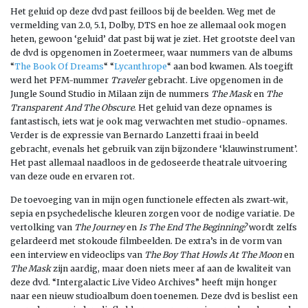
Het geluid op deze dvd past feilloos bij de beelden. Weg met de
vermelding van 2.0, 5.1, Dolby, DTS en hoe ze allemaal ook mogen
heten, gewoon ‘geluid’ dat past bij wat je ziet. Het grootste deel van
de dvd is opgenomen in Zoetermeer, waar nummers van de albums
“
The Book Of Dreams
“ “
Lycanthrope
“ aan bod kwamen. Als toegift
werd het PFM-nummer
Traveler
gebracht. Live opgenomen in de
Jungle Sound Studio in Milaan zijn de nummers
The Mask
en
The
Transparent And The Obscure
. Het geluid van deze opnames is
fantastisch, iets wat je ook mag verwachten met studio-opnames.
Verder is de expressie van Bernardo Lanzetti fraai in beeld
gebracht, evenals het gebruik van zijn bijzondere ‘klauwinstrument’.
Het past allemaal naadloos in de gedoseerde theatrale uitvoering
van deze oude en ervaren rot.
De toevoeging van in mijn ogen functionele effecten als zwart-wit,
sepia en psychedelische kleuren zorgen voor de nodige variatie. De
vertolking van
The Journey
en
Is The End The Beginning?
wordt zelfs
gelardeerd met stokoude filmbeelden. De extra’s in de vorm van
een interview en videoclips van
The Boy That Howls At The Moon
en
The Mask
zijn aardig, maar doen niets meer af aan de kwaliteit van
deze dvd. “Intergalactic Live Video Archives” heeft mijn honger
naar een nieuw studioalbum doen toenemen. Deze dvd is beslist een