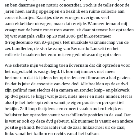
en ben daarmee geen notoir concertdier. Toch is de teller door de
jaren heen aardig opgelopen en bezit ik een ruime collectie aan
concertkaartjes. Kaartjes die er vroeger overigens veel
aantrekkelijker uitzagen, maar dat terzijde. Wanneer iemand mij
vraagt wat de beste concerten waren, zit daar steevast het optreden
bij wat Mangala Vallis op 20 mei 2006 gaf in Zoetermeer
(Progdecennio van iO-pages). Het muzikale vakmanschap van de
zes bandleden, de sterke zang van Bernardo Lanzetti en het
collectief maakten het voor mij een gedenkwaardig optreden.
Wie schetste mijn verbazing toen ik vernam dat dit optreden voor
het nageslacht is vastgelegd. Ik kon mij immers niet meer
herinneren dat ik tijdens het optreden een filmcamera had gezien.
En dat is juist de essentie van deze dvd. Alle beelden op deze dvd
zijn gefilmd met slechts één camera en zonder knip- en plakwerk
op dvd gezet. Je krijgt wat je ziet, niets meer en niets minder. Het is
alsof je het hele optreden vanuit je eigen positie en perspectief
bekijkt. Zelf loop ik tijdens een concert vaak rond en bekijk en
beluister het optreden vanuit verschillende posities in de zaal. Dat
is wat er ook op deze dvd gebeurt. Elk nummer is vanuit een andere
positie gefilmd. Rechtsachter uit de zaal, linksachter uit de zaal,
links vanaf het balkon en rechts vanaf het balkon.