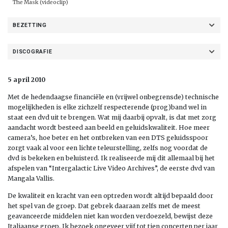
The Mask (videoclip)
BEZETTING
DISCOGRAFIE
5 april 2010
Met de hedendaagse financiële en (vrijwel onbegrensde) technische
mogelijkheden is elke zichzelf respecterende (prog)band wel in
staat een dvd uit te brengen. Wat mij daarbij opvalt, is dat met zorg
aandacht wordt besteed aan beeld en geluidskwaliteit. Hoe meer
camera’s, hoe beter en het ontbreken van een DTS geluidsspoor
zorgt vaak al voor een lichte teleurstelling, zelfs nog voordat de
dvd is bekeken en beluisterd. Ik realiseerde mij dit allemaal bij het
afspelen van “Intergalactic Live Video Archives”, de eerste dvd van
Mangala Vallis.
De kwaliteit en kracht van een optreden wordt altijd bepaald door
het spel van de groep. Dat gebrek daaraan zelfs met de meest
geavanceerde middelen niet kan worden verdoezeld, bewijst deze
Italiaanse groep. Ik bezoek ongeveer vijf tot tien concerten per jaar