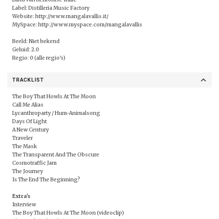
Label:
Distilleria Music Factory
Website:
http://www.mangalavallis.it/
MySpace:
http://www.myspace.com/mangalavallis
Beeld: Niet bekend
Geluid: 2.0
Regio: 0 (alle regio's)
TRACKLIST
The Boy That Howls At The Moon
Call Me Alias
Lycanthroparty / Hum-Animalsong
Days Of Light
A New Century
Traveler
The Mask
The Transparent And The Obscure
Cosmotraffic Jam
The Journey
Is The End The Beginning?
Extra's
Interview
The Boy That Howls At The Moon (videoclip)