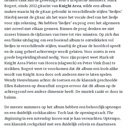
denken vaak aan de geweldige solo’s in epische nummers. Mark
Bogert, sinds 2012 gitarist van
Knight Area
, wilde een album
maken waarin hij de gitaar gebruikt in verschillende stijlen ‘liedjes’.
Hierbij neemt de gitaar als het ware het vocale deel van het liedje
voor zijn rekening. Nu hebben ‘liedjes’ en prog over het algemeen
niet zoveel met elkaar gemeen. Binnen de prog denken we niet
zozeer binnen de tijdzones van twee tot vier minuten. Op zich dus
een flinke uitdaging om een boeiend album te ontwikkelen vol
liedjes in verschillende stijlen, waarbij de gitaar de hoofdrol speelt
en de zang geheel achterwege wordt gelaten. Voor zoiets is een
goede begeleidingsband nodig. Voor zijn project weet Mark uit
Knight Area Pieter van Hoorn (slagwerk) en Peter Vink (bas) te
strikken. Bogert weet te voorkomen dat dit album een look-alike
wordt van Knight Area door ook anderen mee te laten spelen.
Wendy Heuvelmans achter de toetsen en de klassiek geschoolde
Ellen Baksteen op dwarsfluit zorgen ervoor dat dit album op de
achtergrond een andere dimensie heeft. De muziek raakt er door in
balans.
De meeste nummers op het album hebben een behoorlijk uptempo
en een duidelijk rockkarakter. Toch laat de openingstrack
The
Beginning
in een notendop horen wat je kan verwachten
.
Uptempo,
een klassiek rockgeluid met een duidelijk refrein en daartussen