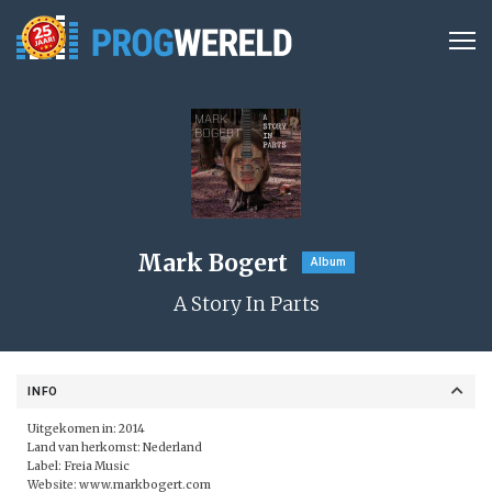
Mark Bogert
Album
A Story In Parts
INFO
Uitgekomen in: 2014
Land van herkomst: Nederland
Label:
Freia Music
Website:
www.markbogert.com