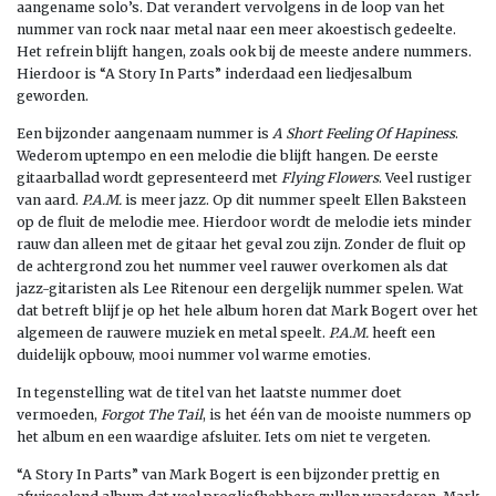
aangename solo’s. Dat verandert vervolgens in de loop van het
nummer van rock naar metal naar een meer akoestisch gedeelte.
Het refrein blijft hangen, zoals ook bij de meeste andere nummers.
Hierdoor is “A Story In Parts” inderdaad een liedjesalbum
geworden.
Een bijzonder aangenaam nummer is
A Short Feeling Of Hapiness
.
Wederom uptempo en een melodie die blijft hangen. De eerste
gitaarballad wordt gepresenteerd met
Flying Flowers
. Veel rustiger
van aard.
P.A.M.
is meer jazz. Op dit nummer speelt Ellen Baksteen
op de fluit de melodie mee. Hierdoor wordt de melodie iets minder
rauw dan alleen met de gitaar het geval zou zijn. Zonder de fluit op
de achtergrond zou het nummer veel rauwer overkomen als dat
jazz-gitaristen als Lee Ritenour een dergelijk nummer spelen. Wat
dat betreft blijf je op het hele album horen dat Mark Bogert over het
algemeen de rauwere muziek en metal speelt.
P.A.M.
heeft een
duidelijk opbouw, mooi nummer vol warme emoties.
In tegenstelling wat de titel van het laatste nummer doet
vermoeden,
Forgot The Tail
, is het één van de mooiste nummers op
het album en een waardige afsluiter. Iets om niet te vergeten.
“A Story In Parts” van Mark Bogert is een bijzonder prettig en