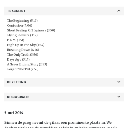
TRACKLIST
The Beginning (5:19)
Confusion (4:06)
Short Feeling Of Hapiness (3:50)
Flying Flowers (3:12)
P.A.M. (3:51)
High Up In The Sky (3:34)
Breaking Down (4:16)
The Only Truth (3:56)
Days Ago (3:14)
A Never Ending Story (2:53)
Forgot The Tail (2:55)
BEZETTING
DISCOGRAFIE
5 mei 2014
Binnen de prog neemt de gitaar een prominente plaats in. We