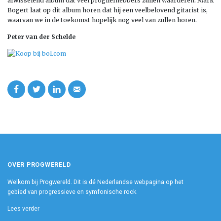
afwisselend album dat veel progliefhebbers zullen waarderen. Mark
Bogert laat op dit album horen dat hij een veelbelovend gitarist is,
waarvan we in de toekomst hopelijk nog veel van zullen horen.
Peter van der Schelde
OVER PROGWERELD
Welkom bij Progwereld. Dit is dé Nederlandse webpagina op het
gebied van progressieve en symfonische rock.
Lees verder