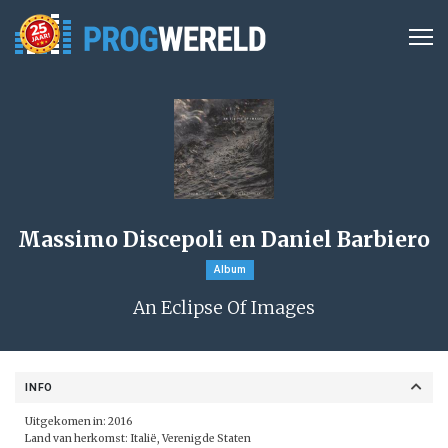
Massimo Discepoli en Daniel Barbiero
Album
An Eclipse Of Images
INFO
Uitgekomen in: 2016
Land van herkomst: Italië, Verenigde Staten