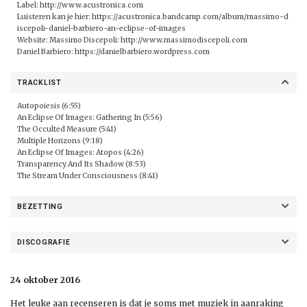
Label:
http://www.acustronica.com
Luisteren kan je hier:
https://acustronica.bandcamp.com/album/massimo-d
iscepoli-daniel-barbiero-an-eclipse-of-images
Website: Massimo Discepoli:
http://www.massimodiscepoli.com
Daniel Barbiero:
https://danielbarbiero.wordpress.com
TRACKLIST
Autopoiesis (6:55)
An Eclipse Of Images: Gathering In (5:56)
The Occulted Measure (5:41)
Multiple Horizons (9:18)
An Eclipse Of Images: Atopos (4:26)
Transparency And Its Shadow (8:53)
The Stream Under Consciousness (8:41)
BEZETTING
DISCOGRAFIE
24 oktober 2016
Het leuke aan recenseren is dat je soms met muziek in aanraking