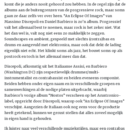
komt die je anders nooit gehoord zou hebben. In de regel zijn dat de
albums aan de buitengrenzen van de progressieve rock, maar soms
gaan ze daar zelfs ver over heen. “An Eclipse Of Images” van
Massimo Discepoli en Daniel Barbiero is zo’n album. Progressief
valt het allemaal best te noemen, maar rock is het zeker niet. Wat
het dan wel is, valt nog niet eens zo makkelijk te zeggen.
Soundscapes en ambient, gespeeld met slechts (contra)bas en
drums en aangevuld met elektronica, maar ook dat dekt de lading
eigenlijk niet echt. Het klinkt soms als jazz, het bouwt soms op als
postrock en toch is het allemaal meer dan dat.
Discepoli, afkomstig uit het Italiaanse Assisi, en Barbiero
(Washington DC) zijn respectievelijk drummer/multi-
instrumentalist en contrabassist en beiden eveneens componist.
Beiden hebben onder eigen naam en in verschillende groepen en
samenwerkingen al de nodige platen uitgebracht, waarbij
Barbiero’s vorige album “Nostos” verscheen op het Acustronico-
label, opgericht door Discepoli, waarop ook “An Eclipse Of Images”
verschijnt. Aangezien de Italiaan ook nog eens voor de productie
heeft getekend, kunnen we gerust stellen dat alles zoveel mogelijk
in eigen hand is gehouden.
Ik luister naar veel verschillende muziekstijlen, maar een contrabas