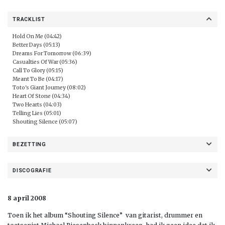
TRACKLIST
Hold On Me (04:42)
Better Days (05:13)
Dreams For Tomorrow (06:39)
Casualties Of War (05:36)
Call To Glory (05:15)
Meant To Be (04:17)
Toto's Giant Journey (08:02)
Heart Of Stone (04:34)
Two Hearts (04:03)
Telling Lies (05:01)
Shouting Silence (05:07)
BEZETTING
DISCOGRAFIE
8 april 2008
Toen ik het album “Shouting Silence” van gitarist, drummer en