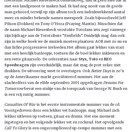
toetsenist Michael Riesenbeck binnenkreeg, had ik geen idee dat ik
met een landgenoot te maken had. Ik had nog nooit van de goede
man gehoord, terwijl op zijn album toch een indrukwekkend aantal
meer en minder bekende namen meespeelt. Zoals bijvoorbeeld Jeff
Pilson (Dokken) en Tony O’Hora (Praying Mantis). Misschien dat
de naam Michael Riesenbeck verstokte Totofans iets zegt vanwege
zijn bijdrage aan de Tototribute “Fanfields”. Duidelijk mag dan ook
zijn in welke hoek we de muziek moeten plaatsen: AOR met zo nu en
dan lichte progressieve invloeden.Het album gaat lekker van start
met een heerlijk basloopje, toetsen die de boel lekker inkleuren en
een vette gitaarsolo. De referenties naar
Styx, Toto
en
REO
Speedwagen
zijn overduidelijk, maar dat mag de pret zeker niet
drukken. De uitvoering weet te overtuigen. Ook
Better Days
is zo’n
op de Amerikaanse markt georiënteerd nummer. Het aan de
slachtoffers van de elfde september 2001 opgedragen
Dreams For
Tomorrow
bevat een stukje van de toespraak van George W. Bush en
is een vrij rustig nummer.
Casualties Of War
is het eerste instrumentale nummer van de cd.
Voortgedreven door een lekker vet basloopje, mag Michael zich
lekker uitleven op toetsen, gitaar en drums. Het ene moment
ingetogen en het volgende lekker vet en rockend. Het opvolgende
Call To Glory
is een ongecompliceerd up-tempo nummer met een