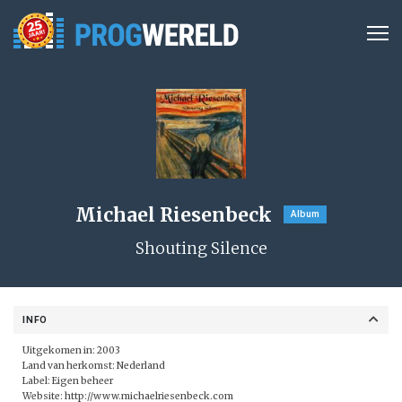
Michael Riesenbeck
Album
Shouting Silence
INFO
Uitgekomen in: 2003
Land van herkomst: Nederland
Label: Eigen beheer
Website:
http://www.michaelriesenbeck.com