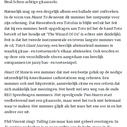
Neal Schon-achtige gitaarsolo.
Natuurlijk mag op een dergelijk album een ballade niet ontbreken.
In de vorm van
Meant To Be
neemt dit nummer het rustpuntje voor
zijn rekening. Dat Riesenbeck een Totofan is blijkt wel uit het feit
dat hij een nummer heeft opgedragen aan Toto (of het de band Toto
betreft of het hondje uit ‘The Wizard Of Oz’ is echter niet duidelijk).
Feit is dat het tweede instrumentale en tevens langste nummer van
de cd,
Toto’s Giant Journey
, een heerlijk afwisselend nummer is
waarbij gitaar- en toetsensolo’s elkaar afwisselen. Ook worden er
op deze reis verschillende sferen aangedaan van heerlijk
ontspannen tot jazzy bas- en toetsenspel.
Heart Of Stone
is een nummer dat met een beetje geluk op de nodige
uitzendtijd bij Amerikaanse radiostations mag rekenen. Een
nummer ook met hitpotentie, aanstekelijk ritme en een refrein dat
zich makkelijk laat meezingen. Het heeft wel iets weg van de oude
REO Speedwagen-nummers. Het opvolgende
Two Hearts
start
veelbelovend met een gitaarsolo, maar weet het toch niet helemaal
waar te maken. Het nummer glijdt als het ware het ene oor in en het
andere oor uit.
Phil Vincent zingt
Telling Lies
maar kan niet geheel overtuigen. In