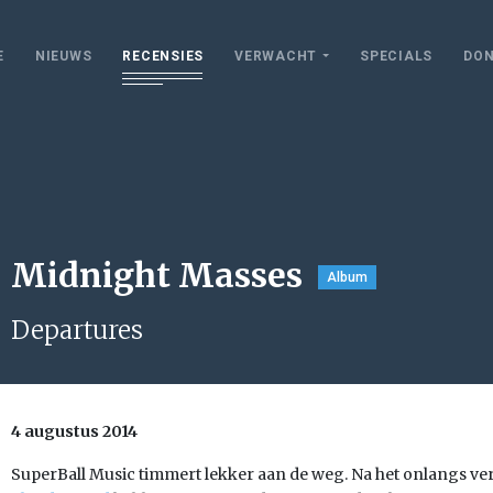
E
NIEUWS
RECENSIES
VERWACHT
SPECIALS
DON
Midnight Masses
Album
Departures
4 augustus 2014
SuperBall Music timmert lekker aan de weg. Na het onlangs v