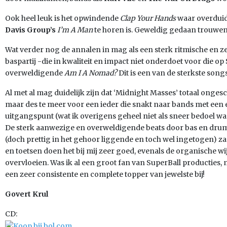
Ook heel leuk is het opwindende
Clap Your Hands
waar overduide
Davis Group’s
I’m A Man
te horen is. Geweldig gedaan trouwen
Wat verder nog de annalen in mag als een sterk ritmische en
baspartij -die in kwaliteit en impact niet onderdoet voor die op
overweldigende
Am I A Nomad?
Dit is een van de sterkste songs
Al met al mag duidelijk zijn dat ‘Midnight Masses’ totaal ongesc
maar des te meer voor een ieder die snakt naar bands met een 
uitgangspunt (wat ik overigens geheel niet als sneer bedoel wan
De sterk aanwezige en overweldigende beats door bas en drum
(doch prettig in het gehoor liggende en toch wel ingetogen) za
en toetsen doen het bij mij zeer goed, evenals de organische 
overvloeien. Was ik al een groot fan van SuperBall producties,
een zeer consistente en complete topper van jewelste bij!
Govert Krul
CD: