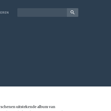
search
EREN
erschenen uitstekende album van