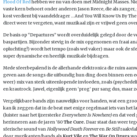
Flood Of Red
hebben we nu van doen met Midnight Masses. Nie
vaste kern behoort onder anderen Jason Reece, die als zanger
kost verdient bij vaandeldrager …And You Will Know Us By The 
direct weer te vergeten, want muzikaal zijn er vrijwel geen ov
De basis op “Departures” wordt overduidelijk gelegd door de v
baspartijen. Bijzonder stevig in de mix opgenomen en fraai an
opluchting!) wordt het tempo (zoals wel vaker) maar ook de s
super dynamische en heerlijk muzikale bijdragen.
Mede sfeerbepalend is de allerhande elektronica die ruim aanwez
geven aan de songs die uitbundig hun ding doen binnen een ecl
weer) mix van sterk uiteenlopende invloeden, zoals (psychedelis
en krautrock. Jawel, eigenlijk geen ‘prog’ pur sang dus, maar z
Vergelijkbare bands zijn nauwelijks voor handen, wat een gro
kan ik zeggen dat in de beat met enige regelmaat iets van het l
(luister naar het ijzersterke
Everywhere Is Nowhere)
en dat veel 
herinneren aan de jaren ’80
The Cure.
Daar staat dan weer te
sferische sound van
Hollywood Death Forever
en
Be Still
raakvla
door muzikanten/bands als
Kurt Vile
en
The War On Drugs
wor