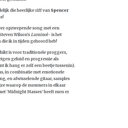
lijk die heerlijke riff van
Spencer
s!
 zeer opzwepende song met een
 Steven Wilson’s
Luminol
–
is het
 die ik in tijden gehoord heb!
hikt is voor traditionele proggers,
eigen geluid en progressie als
t ik hang er zelf een beetje tussenin).
s, in combinatie met emotionele
ng, en afwisselende gitaar, samples
wijze waarop de nummers in elkaar
 met ‘Midnight Masses’ heeft men er