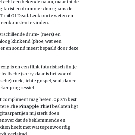
t echt een bekende naam, maar tot de
, gitarist en drummer doorgaans de
Trail Of Dead. Leuk om te weten en
ereenkomsten te vinden.
erschillende drum- (mers) en
aloog klinkend (phoe, wat een
feer en sound meest bepaald door deze
ig is en een flink futuristisch tintje
ectische (sorry, daar is het woord
che) rock, lichte gospel, soul, dance
eker progressief!
ot compliment mag heten. Op z’n best
atere
The
Pinapple Thief
besloten ligt
gitaarpartijen mij sterk doen
genover dat de beklemmende en
kken heeft met wat tegenwoordig
dt geclaimd.