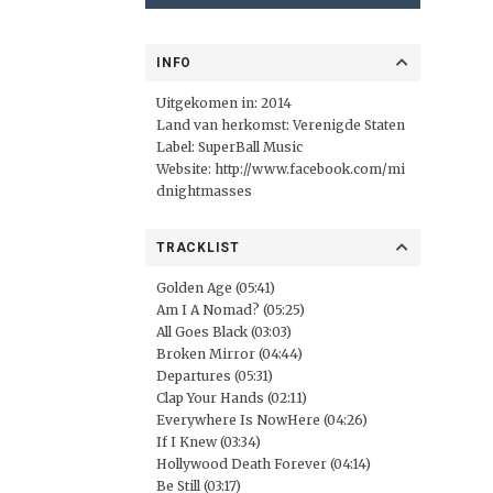
INFO
Uitgekomen in: 2014
Land van herkomst: Verenigde Staten
Label:
SuperBall Music
Website:
http://www.facebook.com/mi
dnightmasses
TRACKLIST
Golden Age (05:41)
Am I A Nomad? (05:25)
All Goes Black (03:03)
Broken Mirror (04:44)
Departures (05:31)
Clap Your Hands (02:11)
Everywhere Is NowHere (04:26)
If I Knew (03:34)
Hollywood Death Forever (04:14)
Be Still (03:17)