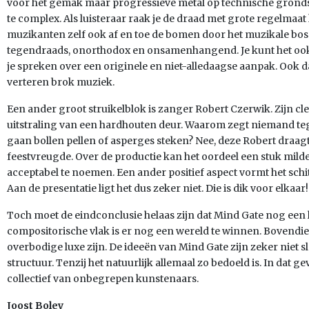
voor het gemak maar progressieve metal op technische gronds
te complex. Als luisteraar raak je de draad met grote regelmaat 
muzikanten zelf ook af en toe de bomen door het muzikale bos n
tegendraads, onorthodox en onsamenhangend. Je kunt het ook p
je spreken over een originele en niet-alledaagse aanpak. Ook da
verteren brok muziek.
Een ander groot struikelblok is zanger Robert Czerwik. Zijn cl
uitstraling van een hardhouten deur. Waarom zegt niemand teg
gaan bollen pellen of asperges steken? Nee, deze Robert draagt 
feestvreugde. Over de productie kan het oordeel een stuk milder 
acceptabel te noemen. Een ander positief aspect vormt het sc
Aan de presentatie ligt het dus zeker niet. Die is dik voor elkaar!
Toch moet de eindconclusie helaas zijn dat Mind Gate nog een 
compositorische vlak is er nog een wereld te winnen. Bovend
overbodige luxe zijn. De ideeën van Mind Gate zijn zeker niet 
structuur. Tenzij het natuurlijk allemaal zo bedoeld is. In dat 
collectief van onbegrepen kunstenaars.
Joost Boley