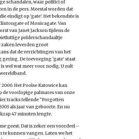
ge schandalen, waar politici of
ten in de pers. Meestal worden dat
 eindigt op ‘gate’. Het bekendste is
Clintongate of Monicagate. Van
rst van Janet Jackson tijdens de
pietluttige polderschandaaltje
e zaken leverden groot
ns dat de verrichtingen van het
g gering. De toevoeging ‘gate’ staat
 is wel wat meer voor nodig. U zult
 wereldband.
r 2000. Het Poolse Katowice kan
Op de voorlopige palmares van onze
ier tracks tellende “Forgotten
2003 als jaar van geboorte. En nu
krap 47 minuten lengte.
e geest. Dat is zeker een voordeel –
aan te kunnen vangen. Laten we het