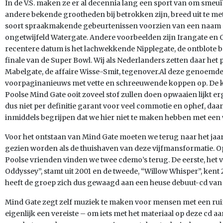
In de V.S. maken ze er al decennia lang een sport van om smeuï
andere bekende grootheden bij betrokken zijn, breed uit te me
soort spraakmakende gebeurtenissen voorzien van een naam die
ongetwijfeld Watergate. Andere voorbeelden zijn Irangate en 
recentere datum is het lachwekkende Nipplegate, de ontblote bo
finale van de Super Bowl. Wij als Nederlanders zetten daar het 
Mabelgate, de affaire Wisse-Smit, tegenover.Al deze genoemd
voorpaginanieuws met vette en schreeuwende koppen op. De ka
Poolse Mind Gate ooit zoveel stof zullen doen opwaaien lijkt er
dus niet per definitie garant voor veel commotie en ophef, daar
inmiddels begrijpen dat we hier niet te maken hebben met een
Voor het ontstaan van Mind Gate moeten we terug naar het jaa
gezien worden als de thuishaven van deze vijfmansformatie. 
Poolse vrienden vinden we twee cdemo’s terug. De eerste, het v
Oddyssey”, stamt uit 2001 en de tweede, “Willow Whisper”, kent 
heeft de groep zich dus gewaagd aan een heuse debuut-cd van 
Mind Gate zegt zelf muziek te maken voor mensen met een ruim
eigenlijk een vereiste – om iets met het materiaal op deze cd 