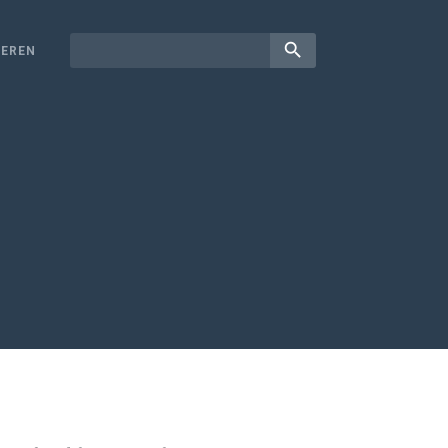
search
EREN