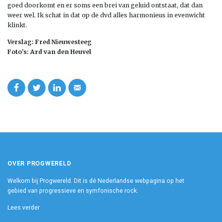
goed doorkomt en er soms een brei van geluid ontstaat, dat dan
weer wel. Ik schat in dat op de dvd alles harmonieus in evenwicht
klinkt.
Verslag: Fred Nieuwesteeg
Foto’s: Ard van den Heuvel
OVER PROGWERELD
Welkom bij Progwereld. Dit is dé Nederlandse webpagina op het
gebied van progressieve en symfonische rock.
Lees verder