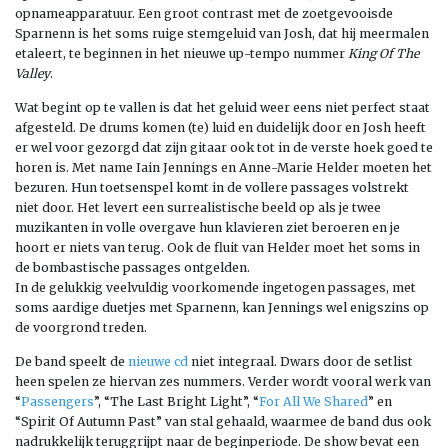
opnameapparatuur. Een groot contrast met de zoetgevooisde
Sparnenn is het soms ruige stemgeluid van Josh, dat hij meermalen
etaleert, te beginnen in het nieuwe up-tempo nummer
King Of The
Valley
.
Wat begint op te vallen is dat het geluid weer eens niet perfect staat
afgesteld. De drums komen (te) luid en duidelijk door en Josh heeft
er wel voor gezorgd dat zijn gitaar ook tot in de verste hoek goed te
horen is. Met name Iain Jennings en Anne-Marie Helder moeten het
bezuren. Hun toetsenspel komt in de vollere passages volstrekt
niet door. Het levert een surrealistische beeld op als je twee
muzikanten in volle overgave hun klavieren ziet beroeren en je
hoort er niets van terug. Ook de fluit van Helder moet het soms in
de bombastische passages ontgelden.
In de gelukkig veelvuldig voorkomende ingetogen passages, met
soms aardige duetjes met Sparnenn, kan Jennings wel enigszins op
de voorgrond treden.
De band speelt de
nieuwe cd
niet integraal. Dwars door de setlist
heen spelen ze hiervan zes nummers. Verder wordt vooral werk van
“
Passengers
”, “The Last Bright Light”, “
For All We Shared
” en
“Spirit Of Autumn Past” van stal gehaald, waarmee de band dus ook
nadrukkelijk teruggrijpt naar de beginperiode. De show bevat een