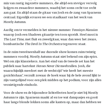
mix van rustig ingezette nummers, die altijd een steviger vervolg
krijgen en zwaardere nummers, waarbij het soms recht toe recht
aan gaat. En altijd staan de gitaar van Josh en de zang van Sparnenn
centraal. Eigenlijk ervaren we een staalkaart van het werk van
Mostly Autumn.
Aardig om te vermelden is het nieuwe nummer
Tennisyn Mansion
waarop Josh een Shadows gitaartje ten toon spreidt. Heel mooi is
The Last Time
, met fluit en zweefgitaar, waar dan weer het zware,
bombastische
The Devil In The Orchestra
tegenover staat.
In de ruim tweeëneenhalf uur durende show komen ruim twintig
nummers voorbij. Mostly Autumn staat niet bekend om zijn epics.
Wel om zijn klassiekers. Aan het eind van de tweede set kan het
publiek naar hartelust
Heroes Never Die
meebrullen. Josh, die
waarschijnlijk meedoet met de wedstrijd ‘wie heeft het meeste
gezichtshaar’, verruilt zowaar de hoek waar hij de hele avond lijkt te
zijn vastgelijmd voor een plek midden op het podium, voor zijn alles
vernietigende eindsolo.
Voor de show en de bijzondere lichteffecten hoef je niet bij Mostly
Autumn te zijn. Sparnenn maakt af en toe wat danspasjes en gooit
haar lange blonde lokken soms alle kanten op, maar dan hebben we