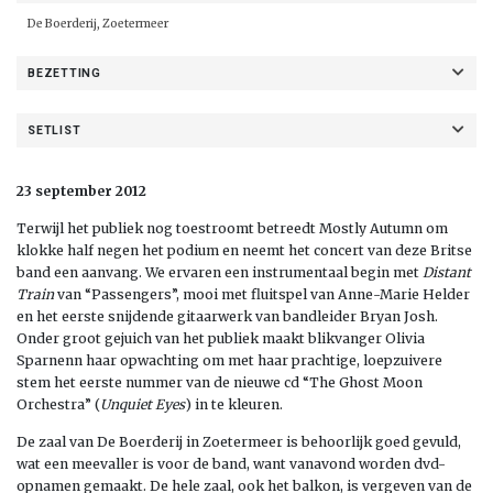
De Boerderij, Zoetermeer
BEZETTING
SETLIST
23 september 2012
Terwijl het publiek nog toestroomt betreedt Mostly Autumn om
klokke half negen het podium en neemt het concert van deze Britse
band een aanvang. We ervaren een instrumentaal begin met
Distant
Train
van “Passengers”, mooi met fluitspel van Anne-Marie Helder
en het eerste snijdende gitaarwerk van bandleider Bryan Josh.
Onder groot gejuich van het publiek maakt blikvanger Olivia
Sparnenn haar opwachting om met haar prachtige, loepzuivere
stem het eerste nummer van de nieuwe cd “The Ghost Moon
Orchestra” (
Unquiet Eyes
) in te kleuren.
De zaal van De Boerderij in Zoetermeer is behoorlijk goed gevuld,
wat een meevaller is voor de band, want vanavond worden dvd-
opnamen gemaakt. De hele zaal, ook het balkon, is vergeven van de