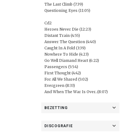
The Last Climb (7:39)
Questioning Eyes (11:05)
Cd2
Heroes Never Die (12:23)
Distant Train (4:55)
Answer The Question (4:40)
Caught In A Fold (3:39)
Nowhere To Hide (4:23)
Go Well Diamand Heart (6:22)
Passengers (5:54)
First Thought (4:42)
For All We Shared (5:02)
Evergreen (8:33)
And When The War Is Over..(8:07)
BEZETTING
DISCOGRAFIE