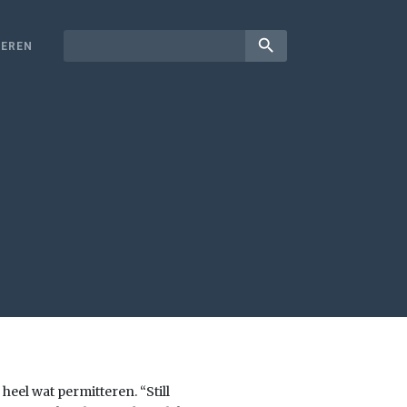
search
EREN
eel wat permitteren. “Still