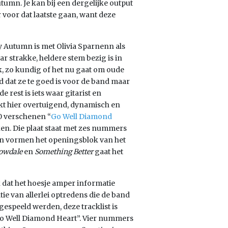
Autumn. Je kan bij een dergelijke output
r voor dat laatste gaan, want deze
tly Autumn is met Olivia Sparnenn als
r strakke, heldere stem bezig is in
, zo kundig of het nu gaat om oude
 dat ze te goed is voor de band maar
 rest is iets waar gitarist en
nkt hier overtuigend, dynamisch en
10 verschenen “
Go Well Diamond
ken. Die plaat staat met zes nummers
arvan vormen het openingsblok van het
rowdale
en
Something Better
gaat het
jk dat het hoesje amper informatie
tie van allerlei optredens die de band
gespeeld werden, deze tracklist is
o Well Diamond Heart”. Vier nummers