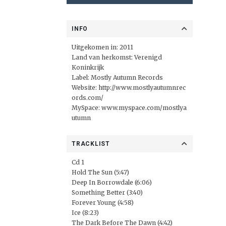
INFO
Uitgekomen in: 2011
Land van herkomst: Verenigd
Koninkrijk
Label:
Mostly Autumn Records
Website:
http://www.mostlyautumnrec
ords.com/
MySpace:
www.myspace.com/mostlya
utumn
TRACKLIST
Cd 1
Hold The Sun (5:47)
Deep In Borrowdale (6:06)
Something Better (3:40)
Forever Young (4:58)
Ice (8:23)
The Dark Before The Dawn (4:42)