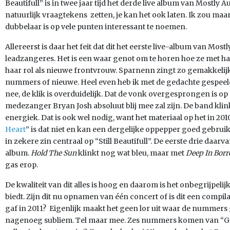
Beautifull” is in twee jaar tijd het derde live album van Mostly 
natuurlijk vraagtekens zetten, je kan het ook laten. Ik zou maa
dubbelaar is op vele punten interessant te noemen.
Allereerst is daar het feit dat dit het eerste live-album van Mos
leadzangeres. Het is een waar genot om te horen hoe ze met haa
haar rol als nieuwe frontvrouw. Sparnenn zingt zo gemakkelijk
nummers of nieuwe. Heel even heb ik met de gedachte gespeeld
nee, de klik is overduidelijk. Dat de vonk overgesprongen is op de
medezanger Bryan Josh absoluut blij mee zal zijn. De band kli
energiek. Dat is ook wel nodig, want het materiaal op het in 20
Heart
” is dat niet en kan een dergelijke oppepper goed gebrui
in zekere zin centraal op “Still Beautifull”. De eerste drie da
album.
Hold The Sun
klinkt nog wat bleu, maar met
Deep In Bor
gas erop.
De kwaliteit van dit alles is hoog en daarom is het onbegrijpeli
biedt. Zijn dit nu opnamen van één concert of is dit een compila
gaf in 2011? Eigenlijk maakt het geen lor uit waar de nummers 
nagenoeg subliem. Tel maar mee. Zes nummers komen van “G