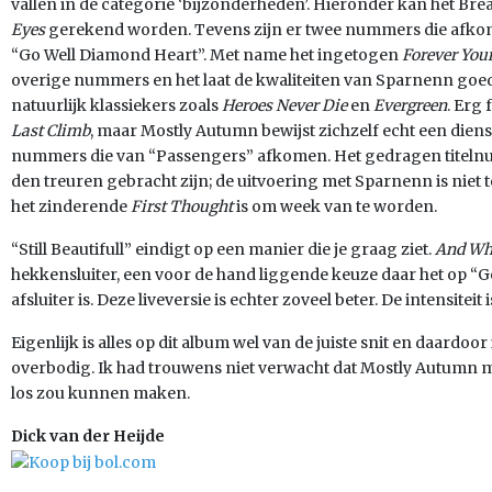
vallen in de categorie ‘bijzonderheden’. Hieronder kan het 
Eyes
gerekend worden. Tevens zijn er twee nummers die afkomst
“Go Well Diamond Heart”. Met name het ingetogen
Forever You
overige nummers en het laat de kwaliteiten van Sparnenn goed 
natuurlijk klassiekers zoals
Heroes Never Die
en
Evergreen
. Erg 
Last Climb
, maar Mostly Autumn bewijst zichzelf echt een diens
nummers die van “Passengers” afkomen. Het gedragen titeln
den treuren gebracht zijn; de uitvoering met Sparnenn is niet
het zinderende
First Thought
is om week van te worden.
“Still Beautifull” eindigt op een manier die je graag ziet.
And Whe
hekkensluiter, een voor de hand liggende keuze daar het op “
afsluiter is. Deze liveversie is echter zoveel beter. De intensiteit
Eigenlijk is alles op dit album wel van de juiste snit en daardoor i
overbodig. Ik had trouwens niet verwacht dat Mostly Autumn met
los zou kunnen maken.
Dick van der Heijde