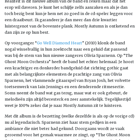
Realiteit is dit nieuwe album van de band en reken maar dat het
erop wil daveren. Je kunt het schijfje zelfs aanraken en als je dan
toch bezig bent kun je hem net zo goed in de cd-speler leggen voor
een draaibeurt. Ik garandeer je dan meer dan drie kwartier
luistergenot van de bovenste plank. Mostly Autumn is ontketend en
dan zijn ze op hun best.
Op voorganger “
Go Well Diamond Heart
” (2010) klonk de band
nogal wisselvallig in hun zoektocht naar een geluid dat passend
was bij de stem van hun nieuwe zangeres Olivia Sparnenn. Op “The
Ghost Moon Orchestra” heeft de band het echter helemaal. Je hoort
een krachtiger en donkerder bandgeluid dat richting gothic gaat
met als belangrijkste elementen de prachtige zang van Olivia
Sparnenn, het vlammende gitaarspel van Bryan Josh, het volvette
toetsenwerk van Iain Jennings en een denderende ritmesectie.
Soms neemt de band wat gas terug, maar wat er ook gebeurt, de
melodieën zijn altijd beresterk en zeer aanstekelijk. Tegelijkertijd
weet je 100% zeker dat je naar Mostly Autumn zit te luisteren.
Met dit album is de bezetting (welke dezelfde is als op de vorige cd)
nu al legendarisch. Sparnenn ziet haar stem gedijen in een
ambiance die niet beter had gekund. Doorgaans wordt ze vaak
geroemd voor het gemak waarmee ze zingt, op “The Ghost Moon