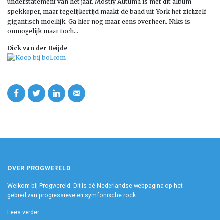
understatement van het jaar. Mostly Autumn is met dit album
spekkoper, maar tegelijkertijd maakt de band uit York het zichzelf
gigantisch moeilijk. Ga hier nog maar eens overheen. Niks is
onmogelijk maar toch…
Dick van der Heijde
OVER PROGWERELD
Welkom bij Progwereld. Dit is dé Nederlandse webpagina op het
gebied van progressieve en symfonische rock.
Lees verder