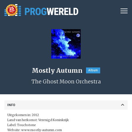
Mostly Autumn
Album
The Ghost Moon Orchestra
INFO
Uitgekomen in: 2012
Land van herkomst: Verenigd Koninkrijk
Label:
Touchstone
Website:
www.mostly-autumn.com