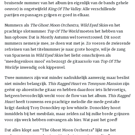
bruisende nummer van het album (en eigenlijk van de bands gehele
oeuvre) is ongetwijfeld
King Of The Valley
. Alle verschillende
partijen en passages grijpen er goed in elkaar.
Nummers als
The Ghost Moon Orchestra
,
Wild Eyed Skies
en het
prachtige slotnummer
Top Of The World
moeten
het hebben van
hun opbouw. Dat is Mostly Autumn wel toevertrouwd. Dit soort
nummers nemen je mee, ze doen wat met je. Zo voeren de zwierende
refreinen van het titelnummer je naar grote hoogte, wil je de zang
van Sparnenn in
Wild Eyed Skies
het liefst omschrijven als
‘meedogenloos mooi’ en bezorgt de gitaarsolo van
Top Of The
World
je inwendig ook kippenvel.
Twee nummers zijn wat minder nadrukkelijk aanwezig maar beslist
niet minder belangrijk.
This Ragged Heart
en
Tennyson Mansion
zijn
geënt op akoestische gitaar en hebben daardoor iets lichtvoetigs,
hetgeen bevorderlijk werkt voor de flow van het album.
This Ragged
Heart
heeft trouwens een prachtige melodie die mede gestalte
krijgt dankzij Troy Donockley op low whistle. Donockley hoort
inmiddels bij het meubilair, maar zelden zal hij zulke brede grijnzen
voor zijn werk hebben ontvangen als hier. Wat past het goed!
Dat alles klopt aan “The Ghost Moon Orchestra” lijkt me het