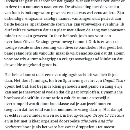
Orchestra” gaat ze echter tot het gaatje. Wat een intensiteit komt er
in deze tien nummers naar voren. De afwisseling met de vocalen
van Josh is buitengewoon gewenst en dat was wel eens anders. Zijn
uitbundige, enigszins rafelige manier van zingen sluit perfect aan
bij de heldere, sprankelende stem van zijn vrouwelijke evenknie. Ik
durf zelfs te beweren dat een plaat met alleen de zang van Sparnenn
minder zou zijn geweest. In feite behoedt Josh ons voor een
overdosis Olivia. Ze zingt gewoonweg te mooi. Ook is er weer de
nodige vocale ondersteuning van diverse bandleden. Het geeft het
bandgeluid iets als vanouds maar ik wil benadrukken dat dit album
voor Mostly Autumn-begrippen vrij grensverleggend klinkt en dat
de weelde ongekend groot is.
Het hele album straalt een overtuigingskracht uit van heb ik jou
daar. Het door Jennings, Josh en Sparnenn geschreven
Unquit Tears
opent het bal. Het begin is klein gehouden met piano en zang en je
kan aan je theewater al voelen dat dit gaat ontploffen. Dynamische
bombast ala
Within Temptation
vult de ruimte en terwijl je
overrompeld wordt door hun klasse zal je aan jezelf moeten
toegeven dat het eind van het nummer te vroeg daar is. Het dampt
er echter niet minder om en ook in het up-tempo
Drops Of The Sun
en in het met lekker orgelspel doorspekte
The Devil And The
Orchestra
hoor je als het ware het zweet druppelen. Het meest