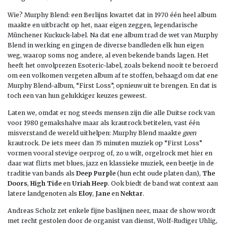
Wie? Murphy Blend: een Berlijns kwartet dat in 1970 één heel album
maakte en uitbracht op het, naar eigen zeggen, legendarische
Münchener Kuckuck-label. Na dat ene album trad de wet van Murphy
Blend in werking en gingen de diverse bandleden elk hun eigen
weg, waarop soms nog andere, al even bekende bands lagen. Het
heeft het onvolprezen Esoteric-label, zoals bekend nooit te beroerd
om een volkomen vergeten album af te stoffen, behaagd om dat ene
Murphy Blend-album, “First Loss”, opnieuw uit te brengen. En dat is
toch een van hun gelukkiger keuzes geweest.
Laten we, omdat er nog steeds mensen zijn die alle Duitse rock van
voor 1980 gemakshalve maar als krautrock betitelen, vast één
misverstand de wereld uithelpen: Murphy Blend maakte
geen
krautrock. De iets meer dan 35 minuten muziek op “First Loss”
vormen vooral stevige oerprog of, zo u wilt, orgelrock met hier en
daar wat flirts met blues, jazz en klassieke muziek, een beetje in de
traditie van bands als
Deep Purple
(hun echt oude platen dan),
The
Doors
,
High Tide
en
Uriah Heep
. Ook biedt de band wat context aan
latere landgenoten als
Eloy
,
Jane
en
Nektar
.
Andreas Scholz zet enkele fijne baslijnen neer, maar de show wordt
met recht gestolen door de organist van dienst, Wolf-Rudiger Uhlig,