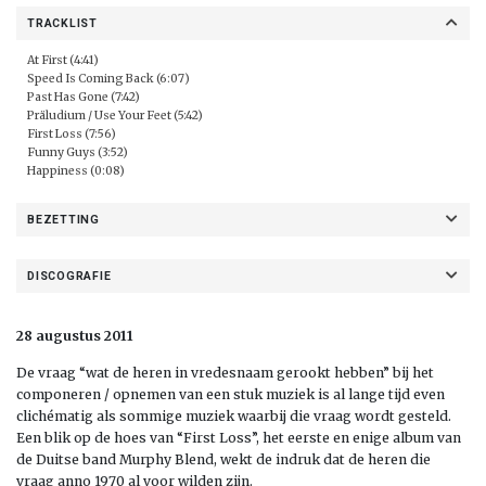
TRACKLIST
At First (4:41)
Speed Is Coming Back (6:07)
Past Has Gone (7:42)
Präludium / Use Your Feet (5:42)
First Loss (7:56)
Funny Guys (3:52)
Happiness (0:08)
BEZETTING
DISCOGRAFIE
28 augustus 2011
De vraag “wat de heren in vredesnaam gerookt hebben” bij het
componeren / opnemen van een stuk muziek is al lange tijd even
clichématig als sommige muziek waarbij die vraag wordt gesteld.
Een blik op de hoes van “First Loss”, het eerste en enige album van
de Duitse band Murphy Blend, wekt de indruk dat de heren die
vraag anno 1970 al voor wilden zijn.