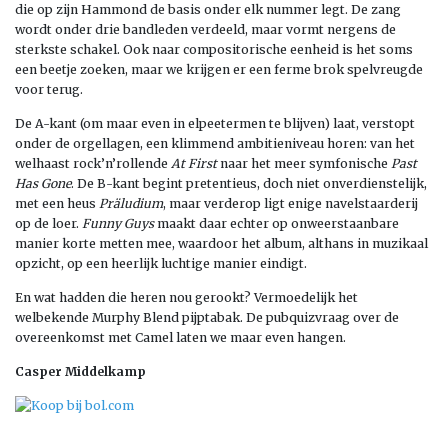
die op zijn Hammond de basis onder elk nummer legt. De zang
wordt onder drie bandleden verdeeld, maar vormt nergens de
sterkste schakel. Ook naar compositorische eenheid is het soms
een beetje zoeken, maar we krijgen er een ferme brok spelvreugde
voor terug.
De A-kant (om maar even in elpeetermen te blijven) laat, verstopt
onder de orgellagen, een klimmend ambitieniveau horen: van het
welhaast rock’n’rollende
At First
naar het meer symfonische
Past
Has Gone
. De B-kant begint pretentieus, doch niet onverdienstelijk,
met een heus
Präludium
, maar verderop ligt enige navelstaarderij
op de loer.
Funny Guys
maakt daar echter op onweerstaanbare
manier korte metten mee, waardoor het album, althans in muzikaal
opzicht, op een heerlijk luchtige manier eindigt.
En wat hadden die heren nou gerookt? Vermoedelijk het
welbekende Murphy Blend pijptabak. De pubquizvraag over de
overeenkomst met Camel laten we maar even hangen.
Casper Middelkamp