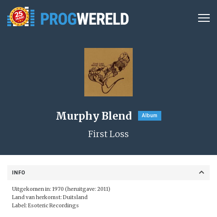
Murphy Blend
Album
First Loss
INFO
Uitgekomen in: 1970 (heruitgave: 2011)
Land van herkomst: Duitsland
Label:
Esoteric Recordings