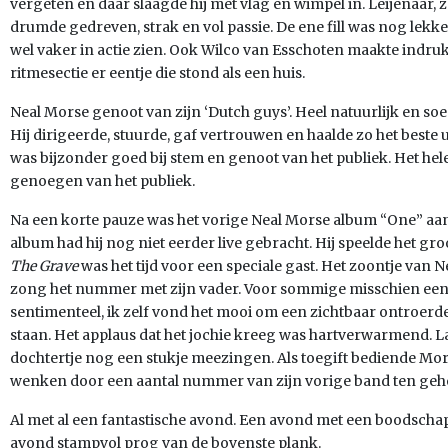
vergeten en daar slaagde hij met vlag en wimpel in. Leijenaar,
drumde gedreven, strak en vol passie. De ene fill was nog lekk
wel vaker in actie zien. Ook Wilco van Esschoten maakte indruk
ritmesectie er eentje die stond als een huis.
Neal Morse genoot van zijn ‘Dutch guys’. Heel natuurlijk en soep
Hij dirigeerde, stuurde, gaf vertrouwen en haalde zo het beste u
was bijzonder goed bij stem en genoot van het publiek. Het hel
genoegen van het publiek.
Na een korte pauze was het vorige Neal Morse album “One” aa
album had hij nog niet eerder live gebracht. Hij speelde het gro
The Grave
was het tijd voor een speciale gast. Het zoontje van 
zong het nummer met zijn vader. Voor sommige misschien een 
sentimenteel, ik zelf vond het mooi om een zichtbaar ontroerde
staan. Het applaus dat het jochie kreeg was hartverwarmend. La
dochtertje nog een stukje meezingen. Als toegift bediende Mor
wenken door een aantal nummer van zijn vorige band ten geh
Al met al een fantastische avond. Een avond met een boodschap
avond stampvol prog van de bovenste plank.