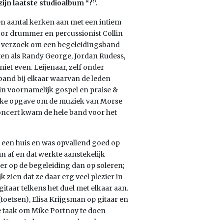
ijn laatste studioalbum “?”.
en aantal kerken aan met een intiem
door drummer en percussionist Collin
et verzoek om een begeleidingsband
en als Randy George, Jordan Rudess,
niet even. Leijenaar, zelf onder
band bij elkaar waarvan de leden
in voornamelijk gospel en praise &
ijke opgave om de muziek van Morse
 concert kwam de hele band voor het
ls een huis en was opvallend goed op
an af en dat werkte aanstekelijk
eer op de begeleiding dan op soleren;
 zien dat ze daar erg veel plezier in
gitaar telkens het duel met elkaar aan.
etsen), Elisa Krijgsman op gitaar en
e taak om Mike Portnoy te doen