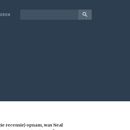
search
EREN
(zie recensie) opnam, was Neal