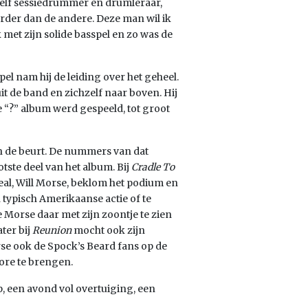
 zelf sessiedrummer en drumleraar,
erder dan de andere. Deze man wil ik
 met zijn solide basspel en zo was de
el nam hij de leiding over het geheel.
it de band en zichzelf naar boven. Hij
e “?” album werd gespeeld, tot groot
n de beurt. De nummers van dat
otste deel van het album. Bij
Cradle To
Neal, Will Morse, beklom het podium en
typisch Amerikaanse actie of te
 Morse daar met zijn zoontje te zien
ter bij
Reunion
mocht ook zijn
se ook de Spock’s Beard fans op de
ore te brengen.
, een avond vol overtuiging, een