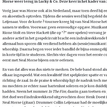
Morse weer terug in Lucky & Co. Deze keer in het kader van z
Vorig jaar was Morse ook al in Nederland, maar toen deed hij e
en akoestisch optreden. Tijdens die sessies werd hij begeleid 
Leijenaar. Voor de korte ?-tournee kreeg hij van Neal Morse h
samen te stellen. Voorwaar geen eenvoudige opgave. Muzikant
Rione Stolt en Steve Hackett (die op “?” mee spelen) vervang je 
andere actief in het gospelcircuit bracht een indrukwekkende 
allemaal hun sporen dik verdiend hebben als (sessie)muzikant 
whorship. Daarna begon voor ieder bandlid de bijna onmogel
in korte tijd in te studeren. Slechts vier dagen voor het eerste
eerst met Neal Morse bijeen om te oefenen.
En van dat alles was dus niets te merken. De hele band stond a
elkaar ingespeeld. Wat een kwaliteit! Het spelplezier spatte er v
richting de zaal. In de praise & whorship ligt de nadruk toch m
nu mochten ze echter naar hartenlust soleren en je kon duidelijk
hadden. Neem het nummer
In The Fire
, daarin gaan toetsen en 
Het duel werd indrukwekkend uitgevochten door Henk Doest (to
Neal Morse (gitaar). Drummer Collin Leijenaar had de moeilijk