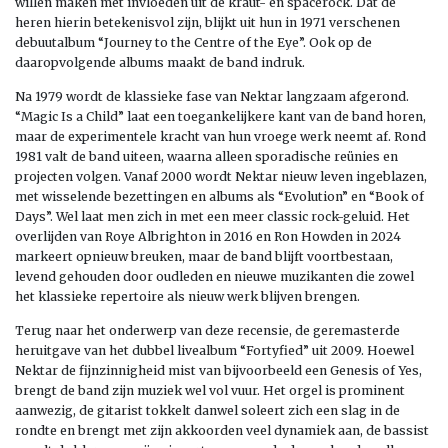
willen maken met invloeden uit de kraut- en spacerock. Dat de
heren hierin betekenisvol zijn, blijkt uit hun in 1971 verschenen
debuutalbum “Journey to the Centre of the Eye”. Ook op de
daaropvolgende albums maakt de band indruk.
Na 1979 wordt de klassieke fase van Nektar langzaam afgerond.
“Magic Is a Child” laat een toegankelijkere kant van de band horen,
maar de experimentele kracht van hun vroege werk neemt af. Rond
1981 valt de band uiteen, waarna alleen sporadische reünies en
projecten volgen. Vanaf 2000 wordt Nektar nieuw leven ingeblazen,
met wisselende bezettingen en albums als “Evolution” en “Book of
Days”. Wel laat men zich in met een meer classic rock-geluid. Het
overlijden van Roye Albrighton in 2016 en Ron Howden in 2024
markeert opnieuw breuken, maar de band blijft voortbestaan,
levend gehouden door oudleden en nieuwe muzikanten die zowel
het klassieke repertoire als nieuw werk blijven brengen.
Terug naar het onderwerp van deze recensie, de geremasterde
heruitgave van het dubbel livealbum “Fortyfied” uit 2009. Hoewel
Nektar de fijnzinnigheid mist van bijvoorbeeld een Genesis of Yes,
brengt de band zijn muziek wel vol vuur. Het orgel is prominent
aanwezig, de gitarist tokkelt danwel soleert zich een slag in de
rondte en brengt met zijn akkoorden veel dynamiek aan, de bassist