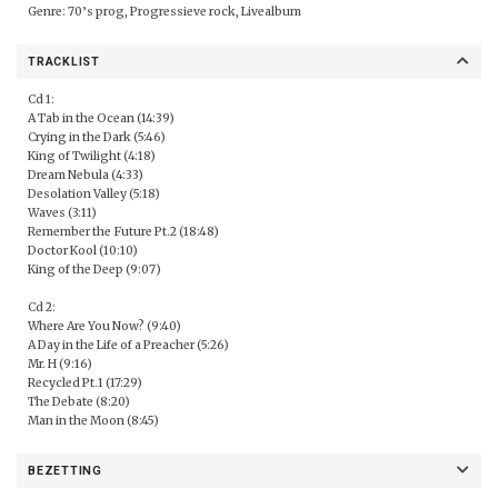
Genre: 70’s prog, Progressieve rock, Livealbum
TRACKLIST
Cd 1:
A Tab in the Ocean (14:39)
Crying in the Dark (5:46)
King of Twilight (4:18)
Dream Nebula (4:33)
Desolation Valley (5:18)
Waves (3:11)
Remember the Future Pt.2 (18:48)
Doctor Kool (10:10)
King of the Deep (9:07)
Cd 2:
Where Are You Now? (9:40)
A Day in the Life of a Preacher (5:26)
Mr. H (9:16)
Recycled Pt.1 (17:29)
The Debate (8:20)
Man in the Moon (8:45)
BEZETTING