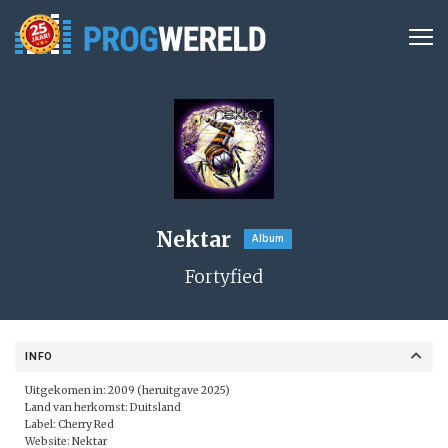
Nektar
Album
Fortyfied
INFO
Uitgekomen in: 2009 (heruitgave 2025)
Land van herkomst: Duitsland
Label:
Cherry Red
Website:
Nektar