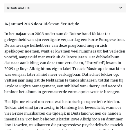
DISCOGRAFIE
14 januari 2026 door Dick van der Heijde
In het najaar van 2008 ondernam de Duitse band Nektar ter
gelegenheid van zijn veertigste verjaardag een korte Europese tour.
De aanwezige liefhebbers van deze progband mogen zich
spekkoper noemen, want er kwamen veel nummers uit het verleden
voorbij, aangevuld met werk uit de latere jaren. Het dubbelalbum
dat naar aanleiding van deze tour verscheen, “Fortyfied”, kwam in
2009 op Roye Albrightons eigen label Treacle Music op de markt en
was een jaar later al niet meer verkrijgbaar. Dat schiet lekker op.
Vijftien jaar lang zat de Nektarfan te tandenknarsen, totdat men bij
Explore Rights Management, een sublabel van Cherry Red Records,
besloot het album in geremasterde vorm opnieuw uit te brengen.
Het lijkt me zinvol om eerst wat historisch perspectief te bieden.
Nektar ziet eind jaren zestig in Hamburg het levenslicht, wanneer
vier Britse muzikanten die tijdelijk in Duitsland wonen de handen
ineenslaan. Tot hen behoren gitarist Roye Albrighton en drummer
Ron Howden, muzikanten die progressieve psychedelische muziek