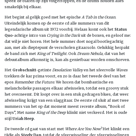
speelt de blaren op zijn vingertoppen, en de drums houden alles
smakelijk bij elkaar.
Het begint al gelijk goed met het epische
A Tab in the Ocean
.
Uiteindelijk komen op de eerste cd alle nummers van dit
legendarische album uit 1972 voorbij. Helaas komt ook het
Status
Quo
-achtige intro van
Crying in the Dark
uit de boxen, en geloof me:
dat wil je niet horen. Het hele nummer doet nogal bootlegachtig
aan, met als dieptepunt de verscholen gitaarsolo. Gelukkig herpakt
de band zich met
King of Twilight.
Ook
Dream
Nebula
, dat van het
debuutalbum afkomstig is, kan als genietbaar worden omschreven.
Het
Grobschnitt
-getinte
Desolation Valley
en het sfeervolle
Waves
trekken de kar prima voort, en zo is daar het tweede deel van het
epos
Remember the Future
. We horen dat bombastische en
melancholieke passages elkaar afwisselen, totdat een groovy stuk
het overneemt. Dit loopt over in een stuk gedragen blues, dat weer
afwisseling krijgt van een slaggitaar. De eerste cd sluit af met twee
nummers van het op dat moment meest recente album, “Book of
Days”, Met name
King of the Deep
klinkt niet verkeerd. Het is oude
stijl
Uriah Heep
.
De tweede cd gaat van start met
Where Are You Now?
Het klinkt een
tijdje als
Steely Dan,
totdat de sfeerwisseling der sfeerwisselingen