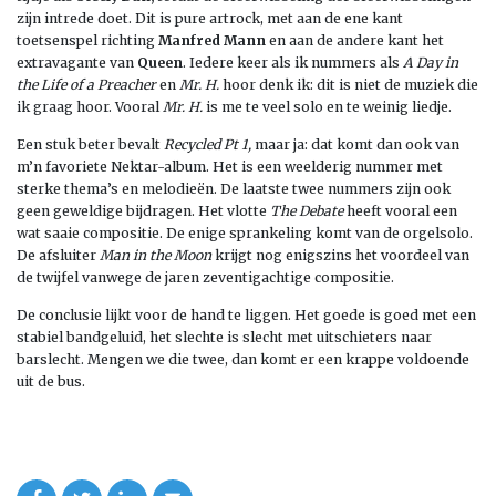
zijn intrede doet. Dit is pure artrock, met aan de ene kant
toetsenspel richting
Manfred Mann
en aan de andere kant het
extravagante van
Queen
. Iedere keer als ik nummers als
A Day in
the Life of a Preacher
en
Mr. H.
hoor denk ik: dit is niet de muziek die
ik graag hoor. Vooral
Mr. H.
is me te veel solo en te weinig liedje.
Een stuk beter bevalt
Recycled Pt 1,
maar ja: dat komt dan ook van
m’n favoriete Nektar-album. Het is een weelderig nummer met
sterke thema’s en melodieën. De laatste twee nummers zijn ook
geen geweldige bijdragen. Het vlotte
The Debate
heeft vooral een
wat saaie compositie. De enige sprankeling komt van de orgelsolo.
De afsluiter
Man in the Moon
krijgt nog enigszins het voordeel van
de twijfel vanwege de jaren zeventigachtige compositie.
De conclusie lijkt voor de hand te liggen. Het goede is goed met een
stabiel bandgeluid, het slechte is slecht met uitschieters naar
barslecht. Mengen we die twee, dan komt er een krappe voldoende
uit de bus.