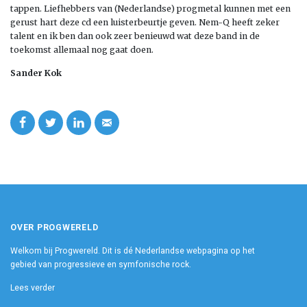
tappen. Liefhebbers van (Nederlandse) progmetal kunnen met een
gerust hart deze cd een luisterbeurtje geven. Nem-Q heeft zeker
talent en ik ben dan ook zeer benieuwd wat deze band in de
toekomst allemaal nog gaat doen.
Sander Kok
OVER PROGWERELD
Welkom bij Progwereld. Dit is dé Nederlandse webpagina op het
gebied van progressieve en symfonische rock.
Lees verder