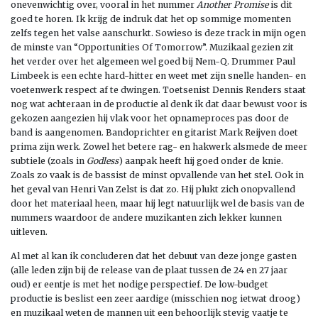
onevenwichtig over, vooral in het nummer
Another Promise
is dit
goed te horen. Ik krijg de indruk dat het op sommige momenten
zelfs tegen het valse aanschurkt. Sowieso is deze track in mijn ogen
de minste van “Opportunities Of Tomorrow”. Muzikaal gezien zit
het verder over het algemeen wel goed bij Nem-Q. Drummer Paul
Limbeek is een echte hard-hitter en weet met zijn snelle handen- en
voetenwerk respect af te dwingen. Toetsenist Dennis Renders staat
nog wat achteraan in de productie al denk ik dat daar bewust voor is
gekozen aangezien hij vlak voor het opnameproces pas door de
band is aangenomen. Bandoprichter en gitarist Mark Reijven doet
prima zijn werk. Zowel het betere rag- en hakwerk alsmede de meer
subtiele (zoals in
Godless
) aanpak heeft hij goed onder de knie.
Zoals zo vaak is de bassist de minst opvallende van het stel. Ook in
het geval van Henri Van Zelst is dat zo. Hij plukt zich onopvallend
door het materiaal heen, maar hij legt natuurlijk wel de basis van de
nummers waardoor de andere muzikanten zich lekker kunnen
uitleven.
Al met al kan ik concluderen dat het debuut van deze jonge gasten
(alle leden zijn bij de release van de plaat tussen de 24 en 27 jaar
oud) er eentje is met het nodige perspectief. De low-budget
productie is beslist een zeer aardige (misschien nog ietwat droog)
en muzikaal weten de mannen uit een behoorlijk stevig vaatje te