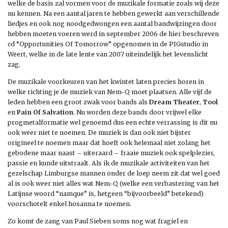
welke de basis zal vormen voor de muzikale formatie zoals wij deze
nu kennen. Na een aantal jaren te hebben gewerkt aan verschillende
liedjes en ook nog noodgedwongen een aantal bandwijzingen door
hebben moeten voeren werd in september 2006 de hier beschreven
cd “Opportunities Of Tomorrow” opgenomen in de PIGstudio in
Weert, welke in de late lente van 2007 uiteindelijk het levenslicht
zag.
De muzikale voorkeuren van het kwintet laten precies horen in
welke richting je de muziek van Nem-Q moet plaatsen. Alle vijf de
leden hebben een groot zwak voor bands als
Dream Theater
,
Tool
en
Pain Of Salvation
. Nu worden deze bands door vrijwel elke
progmetalformatie wel genoemd dus een echte verrassing is dit nu
ook weer niet te noemen. De muziek is dan ook niet bijster
origineel te noemen maar dat hoeft ook helemaal niet zolang het
gebodene maar naast – uiteraard – fraaie muziek ook spelplezier,
passie en kunde uitstraalt. Als ik de muzikale activiteiten van het
gezelschap Limburgse mannen onder de loep neem zit dat wel goed
al is ook weer niet alles wat Nem-Q (welke een verbastering van het
Latijnse woord “namque” is, hetgeen “bijvoorbeeld” betekend)
voorschotelt enkel hosanna te noemen.
Zo komt de zang van Paul Sieben soms nog wat fragiel en