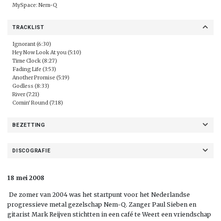
MySpace:
Nem-Q
TRACKLIST
Ignorant (6:30)
Hey Now Look At you (5:10)
Time Clock (8:27)
Fading Life (3:53)
Another Promise (5:19)
Godless (8:33)
River (7:21)
Comin' Round (7:18)
BEZETTING
DISCOGRAFIE
18 mei 2008
De zomer van 2004 was het startpunt voor het Nederlandse
progressieve metal gezelschap Nem-Q. Zanger Paul Sieben en
gitarist Mark Reijven stichtten in een café te Weert een vriendschap