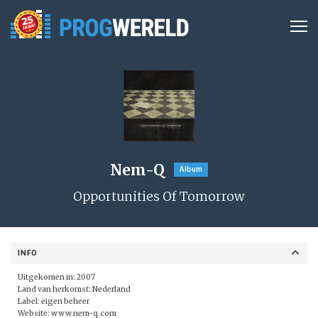
Nem-Q
Album
Opportunities Of Tomorrow
INFO
Uitgekomen in: 2007
Land van herkomst: Nederland
Label: eigen beheer
Website:
www.nem-q.com