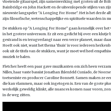
vloeiende gitaarspel, zijn samenwerking met groten uit de Br
Bainbridge en John Hackett en de uiteenlopende stijlen van zijn
nieuwste langspeler “A Longing For Home”. Het is het derde al
zijn filosofische, wetenschappelijke en spirituele waarden in m
De stukken op “A Longing For Home” gaan kennelijk over het vin
in het grotere universum. Er zit een gedicht bij over een klutj
gestrand is en terugverlangt naar een verre planeet, maar daar
Hoeft ook niet, want het thema ‘thuis’ is voor iedereen herkenba
ook uit de titels van de stukken, want je moet wel heel empathis
muziek te halen.
Fletcher heeft een paar gave muzikanten om zich heen verzame
Nilles, haar vaste bassist Jonathan Ihlenfeld Cuniado, de Noors
toetseniste en producer Caroline Bonnett. Samen maken ze een
die kan vlammen, maar ook ingetogen is. Een van de grote plus
werkelijk geweldig klinkt, alle nuances komen naar voren, zond
in de weg zitten.