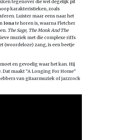
kken tegenover die wel degelijk pit
hoop karakteristieken, zoals
 sferen. Luister maar eens naar het
an
Iona
te horen is, waarna Fletcher
ren.
The Sage, The Monk And The
sieve muziek met die complexe riffs
et (woordeloze) zang, is een beetje
et moet en gevoelig waar het kan. Hij
ie. Dat maakt “A Longing For Home”
fhebbers van gitaarmuziek of jazzrock