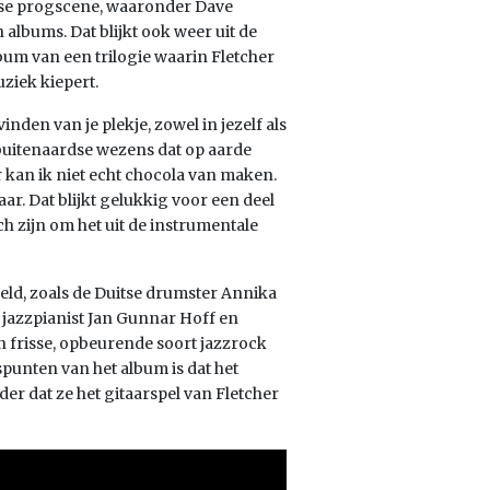
itse progscene, waaronder Dave
 albums. Dat blijkt ook weer uit de
bum van een trilogie waarin Fletcher
uziek kiepert.
den van je plekje, zowel in jezelf als
e buitenaardse wezens dat op aarde
 kan ik niet echt chocola van maken.
ar. Dat blijkt gelukkig voor een deel
ch zijn om het uit de instrumentale
ld, zoals de Duitse drumster Annika
e jazzpianist Jan Gunnar Hoff en
 frisse, opbeurende soort jazzrock
punten van het album is dat het
er dat ze het gitaarspel van Fletcher