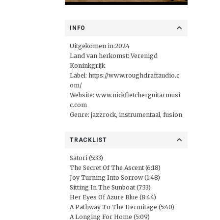
INFO
Uitgekomen in:2024
Land van herkomst: Verenigd
Koninkgrijk
Label:
https://www.roughdraftaudio.c
om/
Website:
www.nickfletcherguitarmusi
c.com
Genre: jazzrock, instrumentaal, fusion
TRACKLIST
Satori (5:33)
The Secret Of The Ascent (6:18)
Joy Turning Into Sorrow (1:48)
Sitting In The Sunboat (7:33)
Her Eyes Of Azure Blue (8:44)
A Pathway To The Hermitage (5:40)
A Longing For Home (5:09)