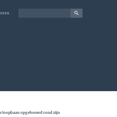
search
EREN
bele loopbaan opgebouwd rond zijn