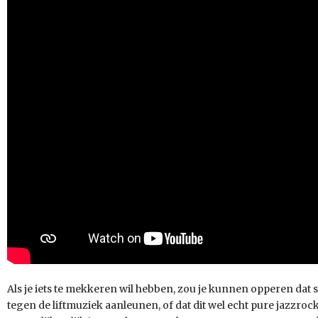
Als je iets te mekkeren wil hebben, zou je kunnen opperen da
tegen de liftmuziek aanleunen, of dat dit wel echt pure jazzrock