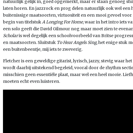
natuurlijk gelijk in, goed opgemerkt, maar er staan genoeg stu
laten horen. En jazzrock en prog delen natuurlijk ook wel een 
buitenissige maatsoorten, virtuositeit en een mooi gevoel voor
begin van titelstuk
A Longing For Home
, waar in het intro iets v
een solo geeft die David Gilmour nog maar moet zien te evena
Scholar
is wel degelijk een schoolvoorbeeld van Britse progres
en maatsoorten. Sluitstuk
To Hear Angels Sing
, het enige stuk m
een buitenbeentje, mij iets te zweverig.
Fletcher is een geweldige gitarist, lyrisch, jazzy, stevig waar h
wordt daarbij uitstekend begeleid, vooral door de rhythm sect
misschien geen essentiële plaat, maar wel een heel mooie. Lie
moeten echt even luisteren.