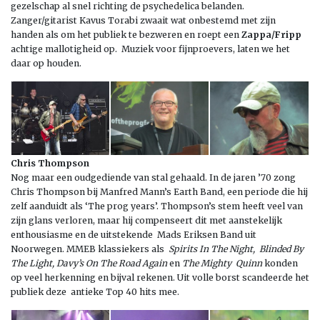
gezelschap al snel richting de psychedelica belanden.
Zanger/gitarist Kavus Torabi zwaait wat onbestemd met zijn
handen als om het publiek te bezweren en roept een
Zappa/Fripp
achtige mallotigheid op. Muziek voor fijnproevers, laten we het
daar op houden.
Chris Thompson
Nog maar een oudgediende van stal gehaald. In de jaren ’70 zong
Chris Thompson bij Manfred Mann’s Earth Band, een periode die hij
zelf aanduidt als ‘The prog years’. Thompson’s stem heeft veel van
zijn glans verloren, maar hij compenseert dit met aanstekelijk
enthousiasme en de uitstekende Mads Eriksen Band uit
Noorwegen. MMEB klassiekers als
Spirits In The Night, Blinded By
The Light, Davy’s On The Road Again
en
The Mighty Quinn
konden
op veel herkenning en bijval rekenen. Uit volle borst scandeerde het
publiek deze antieke Top 40 hits mee.