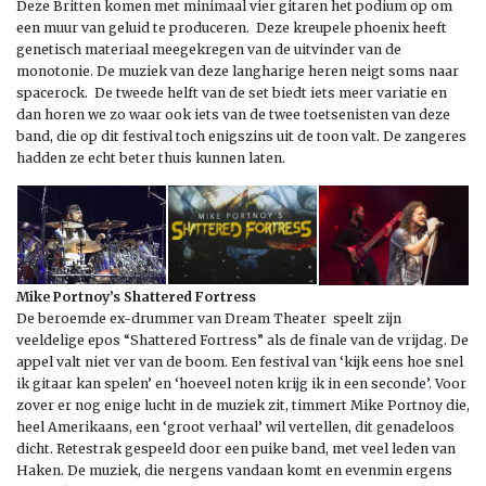
Deze Britten komen met minimaal vier gitaren het podium op om
een muur van geluid te produceren. Deze kreupele phoenix heeft
genetisch materiaal meegekregen van de uitvinder van de
monotonie. De muziek van deze langharige heren neigt soms naar
spacerock. De tweede helft van de set biedt iets meer variatie en
dan horen we zo waar ook iets van de twee toetsenisten van deze
band, die op dit festival toch enigszins uit de toon valt. De zangeres
hadden ze echt beter thuis kunnen laten.
Mike Portnoy’s Shattered Fortress
De beroemde ex-drummer van Dream Theater speelt zijn
veeldelige epos “Shattered Fortress” als de finale van de vrijdag. De
appel valt niet ver van de boom. Een festival van ‘kijk eens hoe snel
ik gitaar kan spelen’ en ‘hoeveel noten krijg ik in een seconde’. Voor
zover er nog enige lucht in de muziek zit, timmert Mike Portnoy die,
heel Amerikaans, een ‘groot verhaal’ wil vertellen, dit genadeloos
dicht. Retestrak gespeeld door een puike band, met veel leden van
Haken. De muziek, die nergens vandaan komt en evenmin ergens