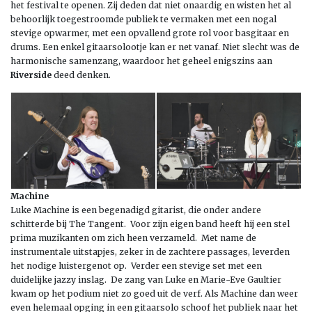
het festival te openen. Zij deden dat niet onaardig en wisten het al
behoorlijk toegestroomde publiek te vermaken met een nogal
stevige opwarmer, met een opvallend grote rol voor basgitaar en
drums. Een enkel gitaarsolootje kan er net vanaf. Niet slecht was de
harmonische samenzang, waardoor het geheel enigszins aan
Riverside
deed denken.
Machine
Luke Machine is een begenadigd gitarist, die onder andere
schitterde bij The Tangent. Voor zijn eigen band heeft hij een stel
prima muzikanten om zich heen verzameld. Met name de
instrumentale uitstapjes, zeker in de zachtere passages, leverden
het nodige luistergenot op. Verder een stevige set met een
duidelijke jazzy inslag. De zang van Luke en Marie-Eve Gaultier
kwam op het podium niet zo goed uit de verf. Als Machine dan weer
even helemaal opging in een gitaarsolo schoof het publiek naar het