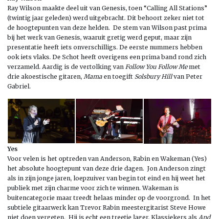
Ray Wilson maakte deel uit van Genesis, toen “Calling All Stations”
(twintig jaar geleden) werd uitgebracht. Dit behoort zeker niet tot
de hoogtepunten van deze helden. De stem van Wilson past prima
bij het werk van Genesis, waaruit gretig werd geput, maar zijn
presentatie heeft iets onverschilligs. De eerste nummers hebben
ook iets vlaks. De Schot heeft overigens een prima band rond zich
verzameld. Aardig is de vertolking van
Follow You Follow Me
met
drie akoestische gitaren,
Mama
en toegift
Solsbury Hill
van Peter
Gabriel.
Yes
Voor velen is het optreden van Anderson, Rabin en Wakeman (Yes)
het absolute hoogtepunt van deze drie dagen. Jon Anderson zingt
als in zijn jonge jaren, loepzuiver van begin tot eind en hij weet het
publiek met zijn charme voor zich te winnen. Wakeman is
buitencategorie maar treedt helaas minder op de voorgrond. In het
subtiele gitaarwerk kan Trevor Rabin meestergitarist Steve Howe
niet doen vergeten. Hij is echt een treetje lager. Klassiekers als
And