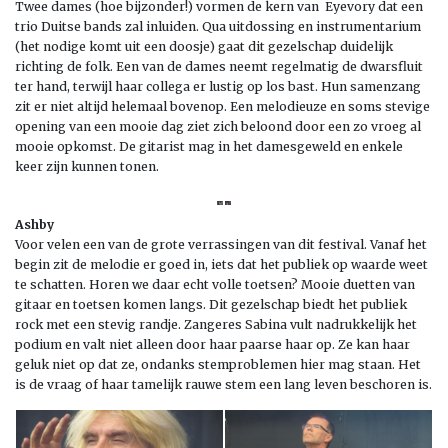
Twee dames (hoe bijzonder!) vormen de kern van Eyevory dat een
trio Duitse bands zal inluiden. Qua uitdossing en instrumentarium
(het nodige komt uit een doosje) gaat dit gezelschap duidelijk
richting de folk. Een van de dames neemt regelmatig de dwarsfluit
ter hand, terwijl haar collega er lustig op los bast. Hun samenzang
zit er niet altijd helemaal bovenop. Een melodieuze en soms stevige
opening van een mooie dag ziet zich beloond door een zo vroeg al
mooie opkomst. De gitarist mag in het damesgeweld en enkele
keer zijn kunnen tonen.
Ashby
Voor velen een van de grote verrassingen van dit festival. Vanaf het
begin zit de melodie er goed in, iets dat het publiek op waarde weet
te schatten. Horen we daar echt volle toetsen? Mooie duetten van
gitaar en toetsen komen langs. Dit gezelschap biedt het publiek
rock met een stevig randje. Zangeres Sabina vult nadrukkelijk het
podium en valt niet alleen door haar paarse haar op. Ze kan haar
geluk niet op dat ze, ondanks stemproblemen hier mag staan. Het
is de vraag of haar tamelijk rauwe stem een lang leven beschoren is.