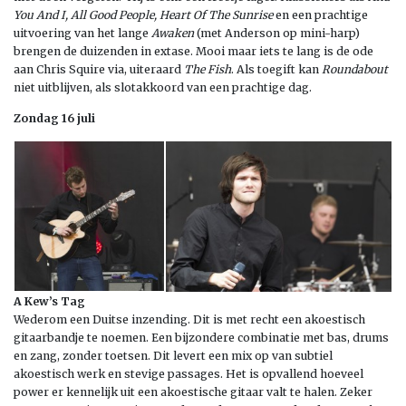
You And I, All Good People, Heart Of The Sunrise
en een prachtige
uitvoering van het lange
Awaken
(met Anderson op mini-harp)
brengen de duizenden in extase. Mooi maar iets te lang is de ode
aan Chris Squire via, uiteraard
The Fish
. Als toegift kan
Roundabout
niet uitblijven, als slotakkoord van een prachtige dag.
Zondag 16 juli
A Kew’s Tag
Wederom een Duitse inzending. Dit is met recht een akoestisch
gitaarbandje te noemen. Een bijzondere combinatie met bas, drums
en zang, zonder toetsen. Dit levert een mix op van subtiel
akoestisch werk en stevige passages. Het is opvallend hoeveel
power er kennelijk uit een akoestische gitaar valt te halen. Zeker