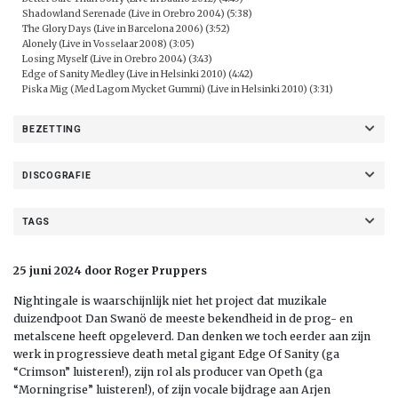
Shadowland Serenade (Live in Orebro 2004) (5:38)
The Glory Days (Live in Barcelona 2006) (3:52)
Alonely (Live in Vosselaar 2008) (3:05)
Losing Myself (Live in Orebro 2004) (3:43)
Edge of Sanity Medley (Live in Helsinki 2010) (4:42)
Piska Mig (Med Lagom Mycket Gummi) (Live in Helsinki 2010) (3:31)
BEZETTING
DISCOGRAFIE
TAGS
25 juni 2024 door Roger Pruppers
Nightingale is waarschijnlijk niet het project dat muzikale
duizendpoot Dan Swanö de meeste bekendheid in de prog- en
metalscene heeft opgeleverd. Dan denken we toch eerder aan zijn
werk in progressieve death metal gigant Edge Of Sanity (ga
“Crimson” luisteren!), zijn rol als producer van Opeth (ga
“Morningrise” luisteren!), of zijn vocale bijdrage aan Arjen