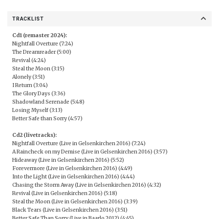
TRACKLIST
Cd1 (remaster 2024):
Nightfall Overture (7:24)
The Dreamreader (5:00)
Revival (4:24)
Steal the Moon (3:15)
Alonely (3:51)
I Return (3:04)
The Glory Days (3:36)
Shadowland Serenade (5:48)
Losing Myself (3:13)
Better Safe than Sorry (4:57)
Cd2 (livetracks):
Nightfall Overture (Live in Gelsenkirchen 2016) (7:24)
A Raincheck on my Demise (Live in Gelsenkirchen 2016) (3:57)
Hideaway (Live in Gelsenkirchen 2016) (5:52)
Forevermore (Live in Gelsenkirchen 2016) (4:49)
Into the Light (Live in Gelsenkirchen 2016) (4:44)
Chasing the Storm Away (Live in Gelsenkirchen 2016) (4:32)
Revival (Live in Gelsenkirchen 2016) (5:18)
Steal the Moon (Live in Gelsenkirchen 2016) (3:39)
Black Tears (Live in Gelsenkirchen 2016) (3:51)
Better Safe Than Sorry (Live in Baarlo 2012) (4:45)