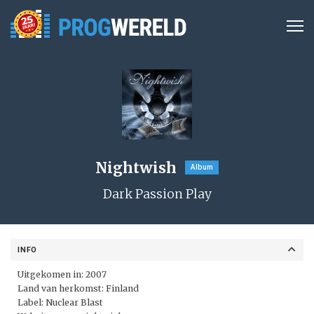
Nightwish
Album
Dark Passion Play
INFO
Uitgekomen in: 2007
Land van herkomst: Finland
Label:
Nuclear Blast