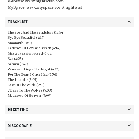
Website:
www.nightwish.com
MySpace:
www.myspace.com/nightwish
TRACKLIST
The Poet And The Pendulum (13:54)
Bye Bye Beautiful (4:14)
Amaranth (3:51)
Cadence Of Her Last Breath (4:14)
Master Passion Greed (6:02)
Eva (4:25)
Sahara (5:47)
Whoever Brings The Night (4:17)
For The Heart I Once Had (3:56)
The Islander (5:05)
Last Of The Wilds (5:45)
7 Days To The Wolves (7:03)
Meadows Of Heaven (7:09)
BEZETTING
DISCOGRAFIE