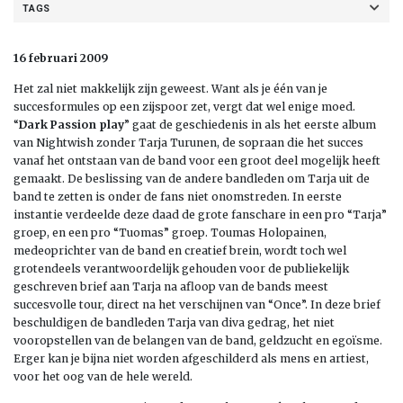
TAGS
16 februari 2009
Het zal niet makkelijk zijn geweest. Want als je één van je
succesformules op een zijspoor zet, vergt dat wel enige moed.
“
Dark Passion play
” gaat de geschiedenis in als het eerste album
van Nightwish zonder Tarja Turunen, de sopraan die het succes
vanaf het ontstaan van de band voor een groot deel mogelijk heeft
gemaakt. De beslissing van de andere bandleden om Tarja uit de
band te zetten is onder de fans niet onomstreden. In eerste
instantie verdeelde deze daad de grote fanschare in een pro “Tarja”
groep, en een pro “Tuomas” groep. Toumas Holopainen,
medeoprichter van de band en creatief brein, wordt toch wel
grotendeels verantwoordelijk gehouden voor de publiekelijk
geschreven brief aan Tarja na afloop van de bands meest
succesvolle tour, direct na het verschijnen van “Once”. In deze brief
beschuldigen de bandleden Tarja van diva gedrag, het niet
vooropstellen van de belangen van de band, geldzucht en egoïsme.
Erger kan je bijna niet worden afgeschilderd als mens en artiest,
voor het oog van de hele wereld.