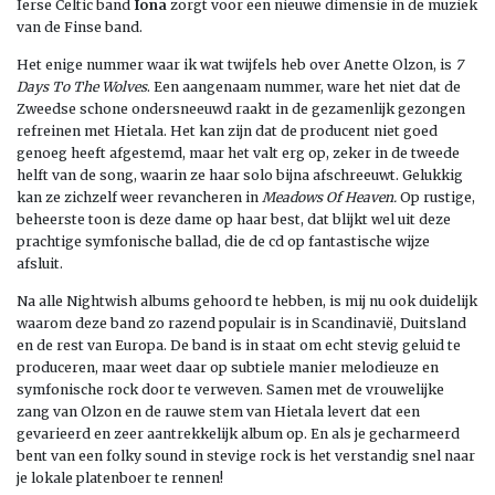
Ierse Celtic band
Iona
zorgt voor een nieuwe dimensie in de muziek
van de Finse band.
Het enige nummer waar ik wat twijfels heb over Anette Olzon, is
7
Days To The Wolves
. Een aangenaam nummer, ware het niet dat de
Zweedse schone ondersneeuwd raakt in de gezamenlijk gezongen
refreinen met Hietala. Het kan zijn dat de producent niet goed
genoeg heeft afgestemd, maar het valt erg op, zeker in de tweede
helft van de song, waarin ze haar solo bijna afschreeuwt. Gelukkig
kan ze zichzelf weer revancheren in
Meadows Of Heaven.
Op rustige,
beheerste toon is deze dame op haar best, dat blijkt wel uit deze
prachtige symfonische ballad, die de cd op fantastische wijze
afsluit.
Na alle Nightwish albums gehoord te hebben, is mij nu ook duidelijk
waarom deze band zo razend populair is in Scandinavië, Duitsland
en de rest van Europa. De band is in staat om echt stevig geluid te
produceren, maar weet daar op subtiele manier melodieuze en
symfonische rock door te verweven. Samen met de vrouwelijke
zang van Olzon en de rauwe stem van Hietala levert dat een
gevarieerd en zeer aantrekkelijk album op. En als je gecharmeerd
bent van een folky sound in stevige rock is het verstandig snel naar
je lokale platenboer te rennen!