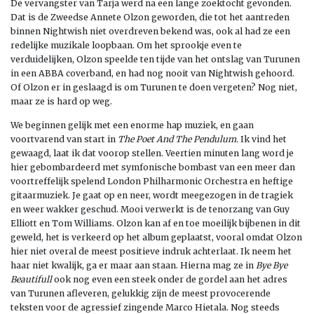
De vervangster van Tarja werd na een lange zoektocht gevonden.
Dat is de Zweedse Annete Olzon geworden, die tot het aantreden
binnen Nightwish niet overdreven bekend was, ook al had ze een
redelijke muzikale loopbaan. Om het sprookje even te
verduidelijken, Olzon speelde ten tijde van het ontslag van Turunen
in een ABBA coverband, en had nog nooit van Nightwish gehoord.
Of Olzon er in geslaagd is om Turunen te doen vergeten? Nog niet,
maar ze is hard op weg.
We beginnen gelijk met een enorme hap muziek, en gaan
voortvarend van start in
The Poet And The Pendulum.
Ik vind het
gewaagd, laat ik dat voorop stellen. Veertien minuten lang word je
hier gebombardeerd met symfonische bombast van een meer dan
voortreffelijk spelend London Philharmonic Orchestra en heftige
gitaarmuziek. Je gaat op en neer, wordt meegezogen in de tragiek
en weer wakker geschud. Mooi verwerkt is de tenorzang van Guy
Elliott en Tom Williams. Olzon kan af en toe moeilijk bijbenen in dit
geweld, het is verkeerd op het album geplaatst, vooral omdat Olzon
hier niet overal de meest positieve indruk achterlaat. Ik neem het
haar niet kwalijk, ga er maar aan staan. Hierna mag ze in
Bye Bye
Beautifull
ook nog even een steek onder de gordel aan het adres
van Turunen afleveren, gelukkig zijn de meest provocerende
teksten voor de agressief zingende Marco Hietala. Nog steeds