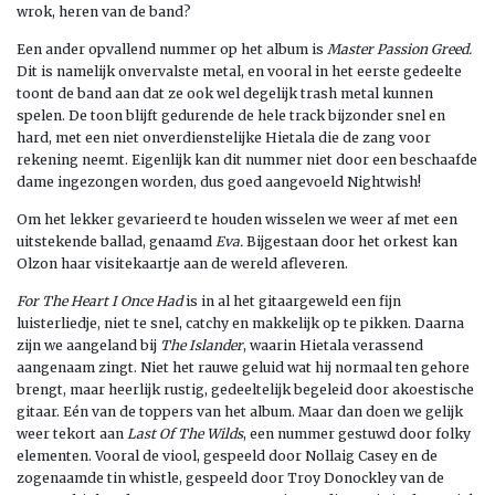
wrok, heren van de band?
Een ander opvallend nummer op het album is
Master Passion Greed.
Dit is namelijk onvervalste metal, en vooral in het eerste gedeelte
toont de band aan dat ze ook wel degelijk trash metal kunnen
spelen. De toon blijft gedurende de hele track bijzonder snel en
hard, met een niet onverdienstelijke Hietala die de zang voor
rekening neemt. Eigenlijk kan dit nummer niet door een beschaafde
dame ingezongen worden, dus goed aangevoeld Nightwish!
Om het lekker gevarieerd te houden wisselen we weer af met een
uitstekende ballad, genaamd
Eva.
Bijgestaan door het orkest kan
Olzon haar visitekaartje aan de wereld afleveren.
For The Heart I Once Had
is in al het gitaargeweld een fijn
luisterliedje, niet te snel, catchy en makkelijk op te pikken. Daarna
zijn we aangeland bij
The Islander
, waarin Hietala verassend
aangenaam zingt. Niet het rauwe geluid wat hij normaal ten gehore
brengt, maar heerlijk rustig, gedeeltelijk begeleid door akoestische
gitaar. Eén van de toppers van het album. Maar dan doen we gelijk
weer tekort aan
Last Of The Wilds
, een nummer gestuwd door folky
elementen. Vooral de viool, gespeeld door Nollaig Casey en de
zogenaamde tin whistle, gespeeld door Troy Donockley van de