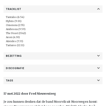
TRACKLIST
Tantalos (6:54)
Hybris (9:01)
Omonoia (2:55)
Ambrosia (9:59)
The Feast (15:42)
Aeon (4:30)
Atreides (7:33)
Tartaros (12:11)
BEZETTING
DISCOGRAFIE
TAGS
17 mei 2022 door Fred Nieuwesteeg
Je zou kunnen denken dat de band Noorvik uit Noorwegen komt: