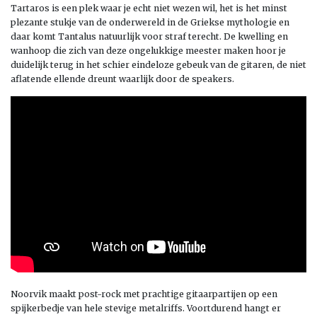
Tartaros is een plek waar je echt niet wezen wil, het is het minst
plezante stukje van de onderwereld in de Griekse mythologie en
daar komt Tantalus natuurlijk voor straf terecht. De kwelling en
wanhoop die zich van deze ongelukkige meester maken hoor je
duidelijk terug in het schier eindeloze gebeuk van de gitaren, de niet
aflatende ellende dreunt waarlijk door de speakers.
Noorvik maakt post-rock met prachtige gitaarpartijen op een
spijkerbedje van hele stevige metalriffs. Voortdurend hangt er