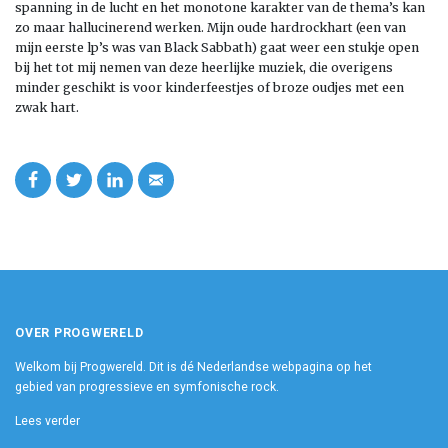
spanning in de lucht en het monotone karakter van de thema’s kan
zo maar hallucinerend werken. Mijn oude hardrockhart (een van
mijn eerste lp’s was van Black Sabbath) gaat weer een stukje open
bij het tot mij nemen van deze heerlijke muziek, die overigens
minder geschikt is voor kinderfeestjes of broze oudjes met een
zwak hart.
OVER PROGWERELD
Welkom bij Progwereld. Dit is dé Nederlandse webpagina op het
gebied van progressieve en symfonische rock.
Lees verder