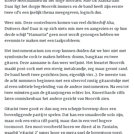
stoere Noormannen uit het hoge noorden. Mis! Uit Alaska dan?
Daar ligt het dorpje Noorvik immers en de band heeft zijn eerste
twee cd’s een ijselijk thema meegegeven, logisch dus.
Weer mis. Deze oosterburen komen van veel dichterbij! Aha,
Duitsers dus! Daar is op zich niets mis mee en aangezien er op hun
derde schijf “Hamartia” geen noot wordt gezongen hebben we
evenmin te maken met een taalprobleem.
Het instrumentarium zou erop kunnen duiden dat we hier niet met
symfonische rock te maken hebben: drums, basgitaar en twee
gitaren. Deze aanname is dan weer wel juist. Het kwartet Noorvik
maakt post-rock met een stevig metalrandje, zeg maar gerust rand.
De band heeft twee gezichten (nou, eigenlijk vier…). De meeste van
de acht nummers beginnen met een sfeervol rustig gitaarstukje met
al even subtiele begeleiding van de andere instrumenten. Na een tot
twee minuten gaan de gitaarjongens echter los. Knoertharde riffs
laten onmiskenbaar het andere gezicht van Noorvik zien.
Gitarist twee gooit er dan nog een schepje bovenop door een
bovenliggende partij te spelen. Dat kan een smaakvolle solo zijn,
maar ook een extra riff-partij, maar dan in een veel hogere
toonsoort. Een mooi voorbeeld horen we direct al in
Tantalos
,
waarbij ‘gitarist 2’ super hoog en mega snel de boventoon voert,