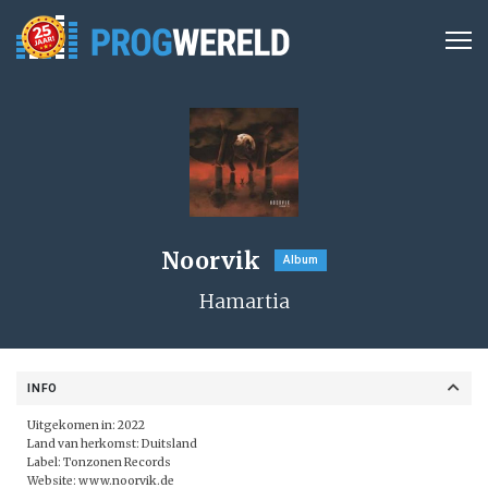
Noorvik
Album
Hamartia
INFO
Uitgekomen in: 2022
Land van herkomst: Duitsland
Label:
Tonzonen Records
Website:
www.noorvik.de