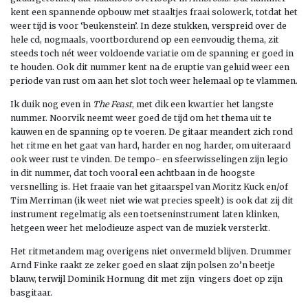
kent een spannende opbouw met staaltjes fraai solowerk, totdat het
weer tijd is voor ‘beukenstein’. In deze stukken, verspreid over de
hele cd, nogmaals, voortbordurend op een eenvoudig thema, zit
steeds toch nét weer voldoende variatie om de spanning er goed in
te houden. Ook dit nummer kent na de eruptie van geluid weer een
periode van rust om aan het slot toch weer helemaal op te vlammen.
Ik duik nog even in
The Feast
, met dik een kwartier het langste
nummer. Noorvik neemt weer goed de tijd om het thema uit te
kauwen en de spanning op te voeren. De gitaar meandert zich rond
het ritme en het gaat van hard, harder en nog harder, om uiteraard
ook weer rust te vinden. De tempo- en sfeerwisselingen zijn legio
in dit nummer, dat toch vooral een achtbaan in de hoogste
versnelling is. Het fraaie van het gitaarspel van Moritz Kuck en/of
Tim Merriman (ik weet niet wie wat precies speelt) is ook dat zij dit
instrument regelmatig als een toetseninstrument laten klinken,
hetgeen weer het melodieuze aspect van de muziek versterkt.
Het ritmetandem mag overigens niet onvermeld blijven. Drummer
Arnd Finke raakt ze zeker goed en slaat zijn polsen zo’n beetje
blauw, terwijl Dominik Hornung dit met zijn vingers doet op zijn
basgitaar.