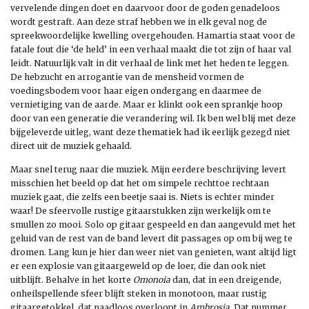
vervelende dingen doet en daarvoor door de goden genadeloos
wordt gestraft. Aan deze straf hebben we in elk geval nog de
spreekwoordelijke kwelling overgehouden. Hamartia staat voor de
fatale fout die ‘de held’ in een verhaal maakt die tot zijn of haar val
leidt. Natuurlijk valt in dit verhaal de link met het heden te leggen.
De hebzucht en arrogantie van de mensheid vormen de
voedingsbodem voor haar eigen ondergang en daarmee de
vernietiging van de aarde. Maar er klinkt ook een sprankje hoop
door van een generatie die verandering wil. Ik ben wel blij met deze
bijgeleverde uitleg, want deze thematiek had ik eerlijk gezegd niet
direct uit de muziek gehaald.
Maar snel terug naar die muziek. Mijn eerdere beschrijving levert
misschien het beeld op dat het om simpele rechttoe rechtaan
muziek gaat, die zelfs een beetje saai is. Niets is echter minder
waar! De sfeervolle rustige gitaarstukken zijn werkelijk om te
smullen zo mooi. Solo op gitaar gespeeld en dan aangevuld met het
geluid van de rest van de band levert dit passages op om bij weg te
dromen. Lang kun je hier dan weer niet van genieten, want altijd ligt
er een explosie van gitaargeweld op de loer, die dan ook niet
uitblijft. Behalve in het korte
Omonoia
dan, dat in een dreigende,
onheilspellende sfeer blijft steken in monotoon, maar rustig
gitaargetokkel, dat naadloos overloopt in
Ambrosia
. Dat nummer