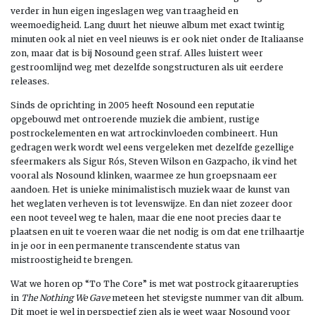
verder in hun eigen ingeslagen weg van traagheid en
weemoedigheid. Lang duurt het nieuwe album met exact twintig
minuten ook al niet en veel nieuws is er ook niet onder de Italiaanse
zon, maar dat is bij Nosound geen straf. Alles luistert weer
gestroomlijnd weg met dezelfde songstructuren als uit eerdere
releases.
Sinds de oprichting in 2005 heeft Nosound een reputatie
opgebouwd met ontroerende muziek die ambient, rustige
postrockelementen en wat artrockinvloeden combineert. Hun
gedragen werk wordt wel eens vergeleken met dezelfde gezellige
sfeermakers als Sigur Rós, Steven Wilson en Gazpacho, ik vind het
vooral als Nosound klinken, waarmee ze hun groepsnaam eer
aandoen. Het is unieke minimalistisch muziek waar de kunst van
het weglaten verheven is tot levenswijze. En dan niet zozeer door
een noot teveel weg te halen, maar die ene noot precies daar te
plaatsen en uit te voeren waar die net nodig is om dat ene trilhaartje
in je oor in een permanente transcendente status van
mistroostigheid te brengen.
Wat we horen op “To The Core” is met wat postrock gitaarerupties
in
The Nothing We Gave
meteen het stevigste nummer van dit album.
Dit moet je wel in perspectief zien als je weet waar Nosound voor