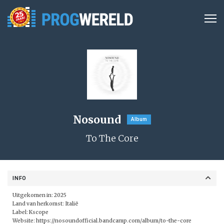
Nosound
Album
To The Core
INFO
Uitgekomen in: 2025
Land van herkomst: Italië
Label:
Kscope
Website:
https://nosoundofficial.bandcamp.com/album/to-the-core