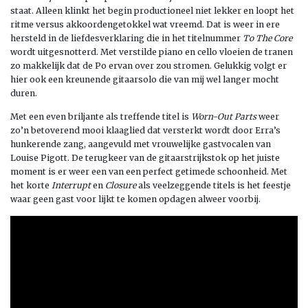
staat. Alleen klinkt het begin productioneel niet lekker en loopt het
ritme versus akkoordengetokkel wat vreemd. Dat is weer in ere
hersteld in de liefdesverklaring die in het titelnummer
To The Core
wordt uitgesnotterd. Met verstilde piano en cello vloeien de tranen
zo makkelijk dat de Po ervan over zou stromen. Gelukkig volgt er
hier ook een kreunende gitaarsolo die van mij wel langer mocht
duren.
Met een even briljante als treffende titel is
Worn-Out Parts
weer
zo’n betoverend mooi klaaglied dat versterkt wordt door Erra’s
hunkerende zang, aangevuld met vrouwelijke gastvocalen van
Louise Pigott. De terugkeer van de gitaarstrijkstok op het juiste
moment is er weer een van een perfect getimede schoonheid. Met
het korte
Interrupt
en
Closure
als veelzeggende titels is het feestje
waar geen gast voor lijkt te komen opdagen alweer voorbij.