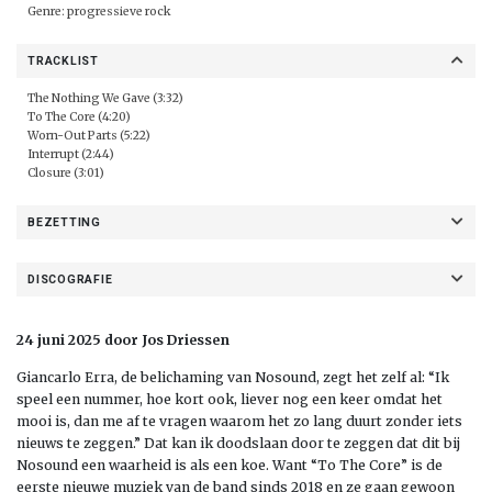
Genre: progressieve rock
TRACKLIST
The Nothing We Gave (3:32)
To The Core (4:20)
Worn-Out Parts (5:22)
Interrupt (2:44)
Closure (3:01)
BEZETTING
DISCOGRAFIE
24 juni 2025 door Jos Driessen
Giancarlo Erra, de belichaming van Nosound, zegt het zelf al: “Ik
speel een nummer, hoe kort ook, liever nog een keer omdat het
mooi is, dan me af te vragen waarom het zo lang duurt zonder iets
nieuws te zeggen.” Dat kan ik doodslaan door te zeggen dat dit bij
Nosound een waarheid is als een koe. Want “To The Core” is de
eerste nieuwe muziek van de band sinds 2018 en ze gaan gewoon