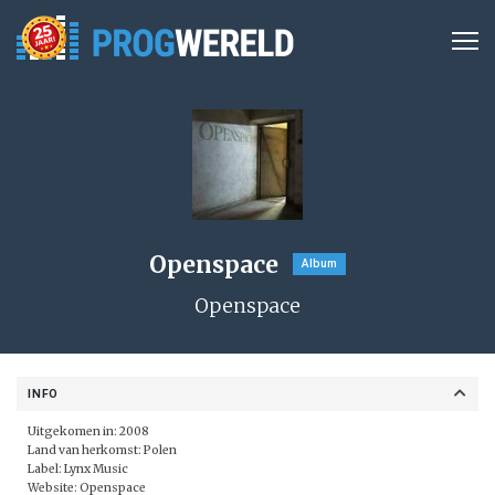
Openspace
Album
Openspace
INFO
Uitgekomen in: 2008
Land van herkomst: Polen
Label:
Lynx Music
Website:
Openspace