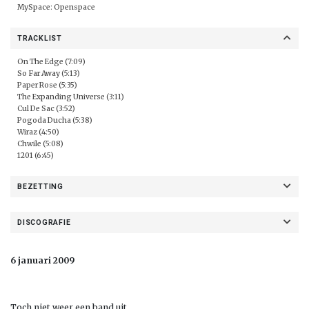
MySpace:
Openspace
TRACKLIST
On The Edge (7:09)
So Far Away (5:13)
Paper Rose (5:35)
The Expanding Universe (3:11)
Cul De Sac (3:52)
Pogoda Ducha (5:38)
Wiraz (4:50)
Chwile (5:08)
1201 (6:45)
BEZETTING
DISCOGRAFIE
6 januari 2009
Toch niet weer een band uit…