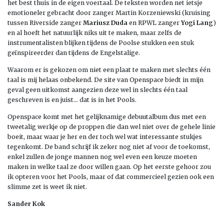
het best thuis in de eigen voertaal. De teksten worden net ietsje
emotioneler gebracht door zanger Martin Korzeniewski (kruising
tussen Riverside zanger
Mariusz Duda
en RPWL zanger
Yogi Lang
)
en al hoeft het natuurlijk niks uit te maken, maar zelfs de
instrumentalisten blijken tijdens de Poolse stukken een stuk
geïnspireerder dan tijdens de Engelstalige.
Waarom er is gekozen om niet een plaat te maken met slechts één
taal is mij helaas onbekend. De site van Openspace biedt in mijn
geval geen uitkomst aangezien deze wel in slechts één taal
geschreven is en juist… dat is in het Pools.
Openspace komt met het gelijknamige debuutalbum dus met een
tweetalig werkje op de proppen die dan wel niet over de gehele linie
boeit, maar waar je her en der toch wel wat interessante stukjes
tegenkomt. De band schrijf ik zeker nog niet af voor de toekomst,
enkel zullen de jonge mannen nog wel even een keuze moeten
maken in welke taal ze door willen gaan. Op het eerste gehoor zou
ik opteren voor het Pools, maar of dat commercieel gezien ook een
slimme zet is weet ik niet.
Sander Kok