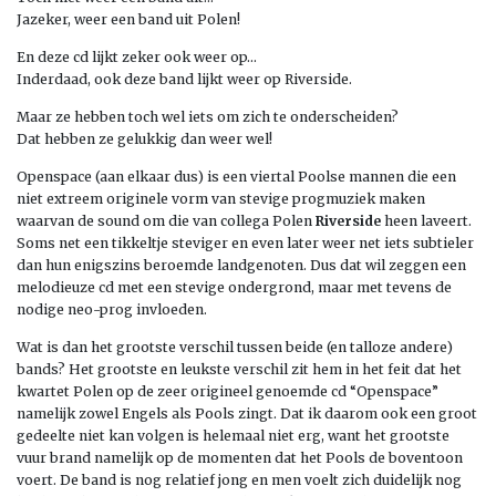
Jazeker, weer een band uit Polen!
En deze cd lijkt zeker ook weer op…
Inderdaad, ook deze band lijkt weer op Riverside.
Maar ze hebben toch wel iets om zich te onderscheiden?
Dat hebben ze gelukkig dan weer wel!
Openspace (aan elkaar dus) is een viertal Poolse mannen die een
niet extreem originele vorm van stevige progmuziek maken
waarvan de sound om die van collega Polen
Riverside
heen laveert.
Soms net een tikkeltje steviger en even later weer net iets subtieler
dan hun enigszins beroemde landgenoten. Dus dat wil zeggen een
melodieuze cd met een stevige ondergrond, maar met tevens de
nodige neo-prog invloeden.
Wat is dan het grootste verschil tussen beide (en talloze andere)
bands? Het grootste en leukste verschil zit hem in het feit dat het
kwartet Polen op de zeer origineel genoemde cd “Openspace”
namelijk zowel Engels als Pools zingt. Dat ik daarom ook een groot
gedeelte niet kan volgen is helemaal niet erg, want het grootste
vuur brand namelijk op de momenten dat het Pools de boventoon
voert. De band is nog relatief jong en men voelt zich duidelijk nog