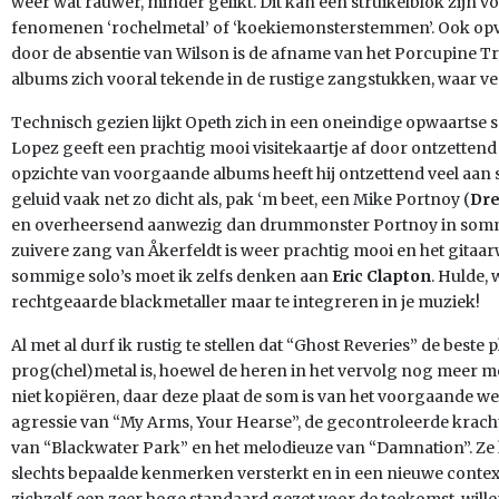
weer wat rauwer, minder gelikt. Dit kan een struikelblok zijn 
fenomenen ‘rochelmetal’ of ‘koekiemonsterstemmen’. Ook opv
door de absentie van Wilson is de afname van het Porcupine Tr
albums zich vooral tekende in de rustige zangstukken, waar vee
Technisch gezien lijkt Opeth zich in een oneindige opwaartse s
Lopez geeft een prachtig mooi visitekaartje af door ontzette
opzichte van voorgaande albums heeft hij ontzettend veel aan su
geluid vaak net zo dicht als, pak ‘m beet, een Mike Portnoy (
Dr
en overheersend aanwezig dan drummonster Portnoy in so
zuivere zang van Åkerfeldt is weer prachtig mooi en het gitaar
sommige solo’s moet ik zelfs denken aan
Eric Clapton
. Hulde,
rechtgeaarde blackmetaller maar te integreren in je muziek!
Al met al durf ik rustig te stellen dat “Ghost Reveries” de beste
prog(chel)metal is, hoewel de heren in het vervolg nog meer mo
niet kopiëren, daar deze plaat de som is van het voorgaande 
agressie van “My Arms, Your Hearse”, de gecontroleerde krach
van “Blackwater Park” en het melodieuze van “Damnation”. Ze
slechts bepaalde kenmerken versterkt en in een nieuwe contex