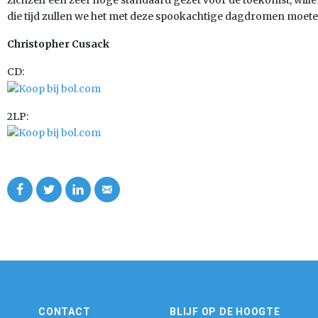
zichzelf een zeer hoge standaard gezet voor de toekomst, will
die tijd zullen we het met deze spookachtige dagdromen moet
Christopher Cusack
CD:
2LP:
CONTACT
BLIJF OP DE HOOGTE