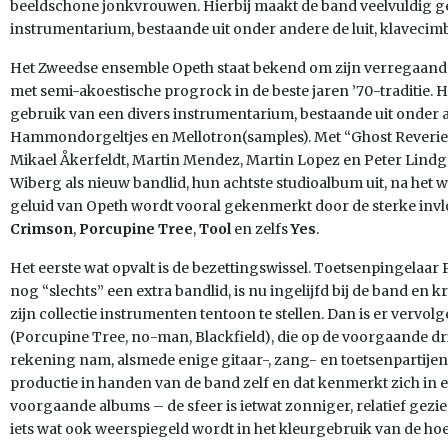
beeldschone jonkvrouwen. Hierbij maakt de band veelvuldig g
instrumentarium, bestaande uit onder andere de luit, klavecim
Het Zweedse ensemble Opeth staat bekend om zijn verregaand
met semi-akoestische progrock in de beste jaren ’70-traditie. 
gebruik van een divers instrumentarium, bestaande uit onder
Hammondorgeltjes en Mellotron(samples). Met “Ghost Reveries
Mikael Åkerfeldt, Martin Mendez, Martin Lopez en Peter Lindgr
Wiberg als nieuw bandlid, hun achtste studioalbum uit, na het wa
geluid van Opeth wordt vooral gekenmerkt door de sterke in
Crimson
,
Porcupine Tree
,
Tool
en zelfs
Yes
.
Het eerste wat opvalt is de bezettingswissel. Toetsenpingelaar
nog “slechts” een extra bandlid, is nu ingelijfd bij de band en 
zijn collectie instrumenten tentoon te stellen. Dan is er vervo
(Porcupine Tree,
no-man, Blackfield), die op de voorgaande dri
rekening nam, alsmede enige gitaar-, zang- en toetsenpartijen 
productie in handen van de band zelf en dat kenmerkt zich in e
voorgaande albums – de sfeer is ietwat zonniger, relatief gezi
iets wat ook weerspiegeld wordt in het kleurgebruik van de hoe