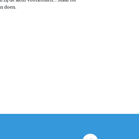
en zij de sleur voorkomen… Maar tot
en doen.