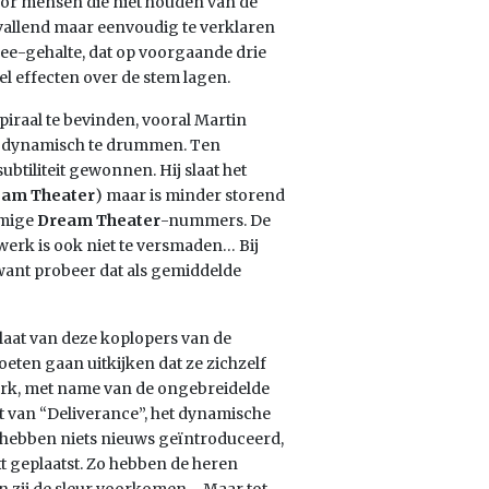
voor mensen die niet houden van de
allend maar eenvoudig te verklaren
ee-gehalte, dat op voorgaande drie
l effecten over de stem lagen.
piraal te bevinden, vooral Martin
nd dynamisch te drummen. Ten
btiliteit gewonnen. Hij slaat het
eam Theater
) maar is minder storend
mmige
Dream Theater
-nummers. De
werk is ook niet te versmaden… Bij
 want probeer dat als gemiddelde
 plaat van deze koplopers van de
eten gaan uitkijken dat ze zichzelf
werk, met name van de ongebreidelde
t van “Deliverance”, het dynamische
 hebben niets nieuws geïntroduceerd,
t geplaatst. Zo hebben de heren