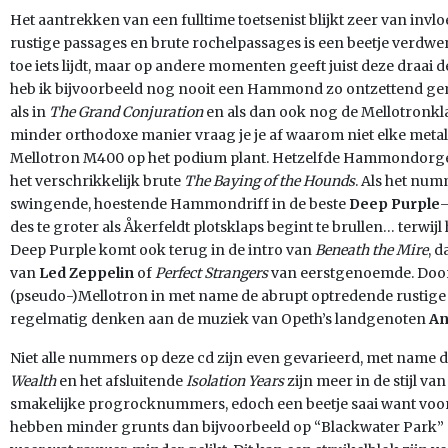
Het aantrekken van een fulltime toetsenist blijkt zeer van invlo
rustige passages en brute rochelpassages is een beetje verdw
toe iets lijdt, maar op andere momenten geeft juist deze draai 
heb ik bijvoorbeeld nog nooit een Hammond zo ontzettend g
als in
The Grand Conjuration
en als dan ook nog de Mellotronkl
minder orthodoxe manier vraag je je af waarom niet elke me
Mellotron M400 op het podium plant. Hetzelfde Hammondorgel 
het verschrikkelijk brute
The Baying of the Hounds
. Als het nu
swingende, hoestende Hammondriff in de beste
Deep Purple
–
des te groter als Åkerfeldt plotsklaps begint te brullen… terwijl
Deep Purple
komt ook terug in de intro van
Beneath the Mire
, 
van
Led Zeppelin
of
Perfect Strangers
van eerstgenoemde. Door 
(pseudo-)Mellotron in met name de abrupt optredende rustige
regelmatig denken aan de muziek van Opeth’s landgenoten
An
Niet alle nummers op deze cd zijn even gevarieerd, met name 
Wealth
en het afsluitende
Isolation Years
zijn meer in de stijl v
smakelijke progrocknummers, edoch een beetje saai want voo
hebben minder grunts dan bijvoorbeeld op “Blackwater Park” 