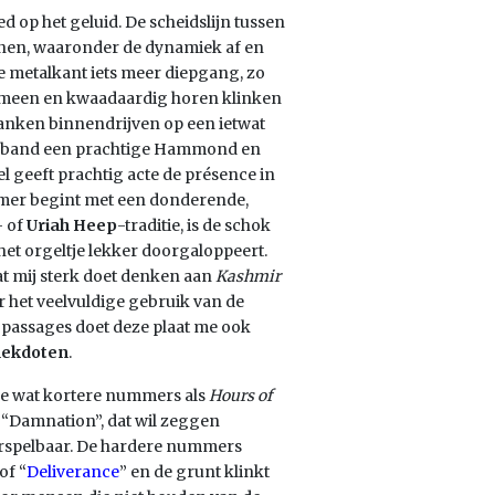
ed op het geluid. De scheidslijn tussen
enen, waaronder de dynamiek af en
de metalkant iets meer diepgang, zo
emeen en kwaadaardig horen klinken
anken binnendrijven op een ietwat
talband een prachtige Hammond en
geeft prachtig acte de présence in
mmer begint met een donderende,
 of
Uriah Heep
-traditie, is de schok
 het orgeltje lekker doorgaloppeert.
dat mij sterk doet denken aan
Kashmir
het veelvuldige gebruik van de
 passages doet deze plaat me ook
ekdoten
.
de wat kortere nummers als
Hours of
an “Damnation”, dat wil zeggen
rspelbaar. De hardere nummers
of “
Deliverance
” en de grunt klinkt