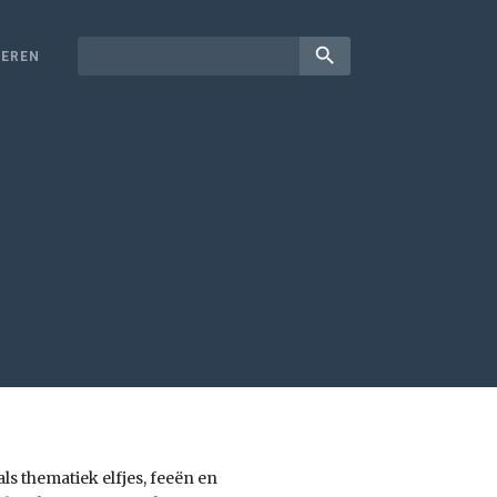
search
EREN
s thematiek elfjes, feeën en