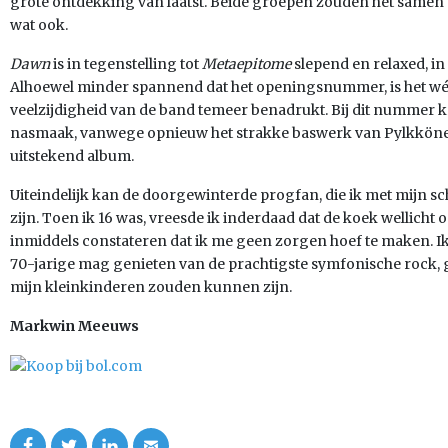
grote ontdekking van laatst. Beide groepen zouden het samen
wat ook.
Dawn
is in tegenstelling tot
Metaepitome
slepend en relaxed, in
Alhoewel minder spannend dat het openingsnummer, is het wél
veelzijdigheid van de band temeer benadrukt. Bij dit nummer kr
nasmaak, vanwege opnieuw het strakke baswerk van Pylkkönen
uitstekend album.
Uiteindelijk kan de doorgewinterde progfan, die ik met mijn s
zijn. Toen ik 16 was, vreesde ik inderdaad dat de koek wellicht 
inmiddels constateren dat ik me geen zorgen hoef te maken. Ik w
70-jarige mag genieten van de prachtigste symfonische rock, g
mijn kleinkinderen zouden kunnen zijn.
Markwin Meeuws