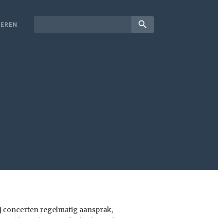
search
EREN
j concerten regelmatig aansprak,