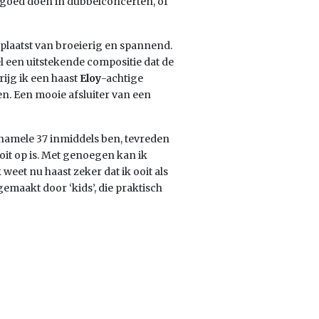
 goed doen in dubbelconcerten, of
 plaatst van broeierig en spannend.
 een uitstekende compositie dat de
ijg ik een haast
Eloy
-achtige
. Een mooie afsluiter van een
chamele 37 inmiddels ben, tevreden
ooit op is. Met genoegen kan ik
eet nu haast zeker dat ik ooit als
emaakt door ‘kids’, die praktisch