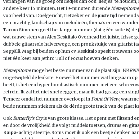
verlangen van de groep om liedjes dan ook ‘liedjes’ te houden,
andere keer 15 minuten. Het 19-minuten durende
Metaepitom
voorbeeld van. Doelgericht, trefzeker en de juiste tijd nemend
een prachtig landschap van melodieën, thema’s en een wonder
Tarmo Simonen geeft het lange nummer (dat géén suite is) de j
wat rauwe stem van Alex Keskitalo Overhead het juiste, frisse g
dubbele gitaarsolo halverwege, een pronkstukje van gitarist Ja
Seppälä. Mag bij beiden op hun cv. Keskitalo speelt trouwens ook
niet één keer aan Jethro Tull of Focus hoeven denken.
Metaepitome
moge het beste nummer van de plaat zijn,
WARNIN
ongetwijfeld de leukste. Hoewel het nummer wat langzaam op 
heeft, is het een hyper bombastisch nummer, met een schreeu
refrein. Ik zal het niet snel zeggen, maar ik had graag een sin
Temeer omdat het nummer overloopt in
Point Of View
, waarmee
beide nummers stiekem als de dérde grote track van de plaat 
Ook
Butterfly’s Cry
is van grote klasse. Het opent met flitsend
en door de vrolijkheid die volgt middels toetsen, drums en gitaar
Kaipa-
achtig sfeertje. Soms moet ik ook een beetje denken aa