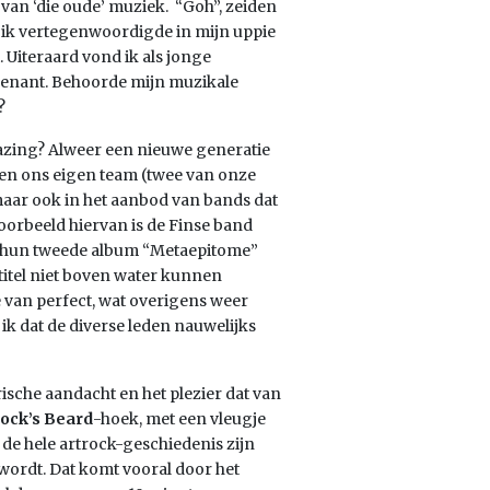
 van ‘die oude’ muziek. “Goh”, zeiden
en ik vertegenwoordigde in mijn uppie
Uiteraard vond ik als jonge
genant. Behoorde mijn muzikale
?
bazing? Alweer een nieuwe generatie
nen ons eigen team (twee van onze
aar ook in het aanbod van bands dat
oorbeeld hiervan is de Finse band
et hun tweede album “Metaepitome”
 titel niet boven water kunnen
e van perfect, wat overigens weer
 ik dat de diverse leden nauwelijks
ische aandacht en het plezier dat van
ock’s Beard
-hoek, met een vleugje
 de hele artrock-geschiedenis zijn
 wordt. Dat komt vooral door het