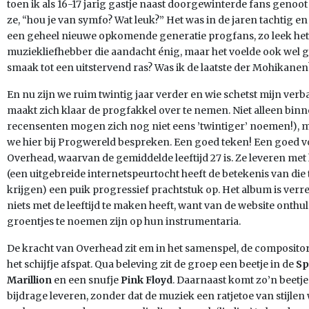
toen ik als 16-17 jarig gastje naast doorgewinterde fans genoot
ze, “hou je van symfo? Wat leuk?” Het was in de jaren tachtig 
een geheel nieuwe opkomende generatie progfans, zo leek het. 
muziekliefhebber die aandacht énig, maar het voelde ook wel 
smaak tot een uitstervend ras? Was ik de laatste der Mohikanen
En nu zijn we ruim twintig jaar verder en wie schetst mijn ver
maakt zich klaar de progfakkel over te nemen. Niet alleen bin
recensenten mogen zich nog niet eens ’twintiger’ noemen!), m
we hier bij Progwereld bespreken. Een goed teken! Een goed v
Overhead, waarvan de gemiddelde leeftijd 27 is. Ze leveren m
(een uitgebreide internetspeurtocht heeft de betekenis van die
krijgen) een puik progressief prachtstuk op. Het album is verr
niets met de leeftijd te maken heeft, want van de website onthul
groentjes te noemen zijn op hun instrumentaria.
De kracht van Overhead zit em in het samenspel, de compositor
het schijfje afspat. Qua beleving zit de groep een beetje in de
Sp
Marillion
en een snufje
Pink Floyd
. Daarnaast komt zo’n beetje
bijdrage leveren, zonder dat de muziek een ratjetoe van stijlen