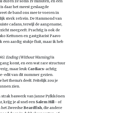
 al duren ze soms 19 minuten, en een
e
is daar het meest geslaagde
 weet de band ons mee te voeren in
lijk sterk refrein. De Hammond van
uiste cadans, terwijl de aangename,
ezicht meegeeft. Prachtig is ook de
ako Kettunen en gastgitarist Paavo
 een aardig stukje fluit, maar ik heb
G: Ending (Without Warning)
is
gang komt, en een wat rare structuur
werig, maar leuk
Cardiacs-
achtig
gle-edit van dit nummer gezien.
 het thema’s deelt. Feitelijk zou je
kunnen zien.
 en strak baswerk van Janne Pylkkönen
, krijg je al snel een
Salem Hill
– of
n het Zweedse
Beardfish
, die andere