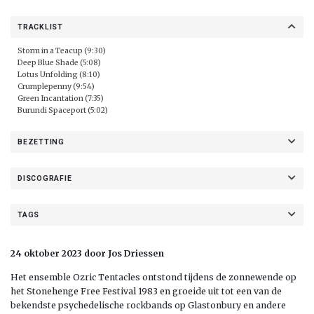
TRACKLIST
Storm in a Teacup (9:30)
Deep Blue Shade (5:08)
Lotus Unfolding (8:10)
Crumplepenny (9:54)
Green Incantation (7:35)
Burundi Spaceport (5:02)
BEZETTING
DISCOGRAFIE
TAGS
24 oktober 2023 door Jos Driessen
Het ensemble Ozric Tentacles ontstond tijdens de zonnewende op
het Stonehenge Free Festival 1983 en groeide uit tot een van de
bekendste psychedelische rockbands op Glastonbury en andere