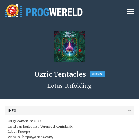
Ozric Tentacles
Album
Lotus Unfolding
INFO
Uitgekomen in: 2023
Land van herkomst: Verenigd Koninkrijk
Label:
Kscope
Website:
https://ozrics.com/