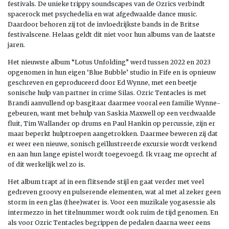
festivals. De unieke trippy soundscapes van de Ozrics verbindt
spacerock met psychedelia en wat afgedwaalde dance music.
Daardoor behoren zij tot de invloedrijkste bands in de Britse
festivalscene. Helaas geldt dit niet voor hun albums van de laatste
jaren.
Het nieuwste album “Lotus Unfolding” werd tussen 2022 en 2023
opgenomen in hun eigen ‘Blue Bubble’ studio in Fife en is opnieuw
geschreven en geproduceerd door Ed Wynne, met een beetje
sonische hulp van partner in crime Silas. Ozric Tentacles is met
Brandi aanvullend op basgitaar daarmee vooral een familie Wynne-
gebeuren, want met behulp van Saskia Maxwell op een verdwaalde
fluit, Tim Wallander op drums en Paul Hankin op percussie, zijn er
maar beperkt hulptroepen aangetrokken. Daarmee beweren zij dat
er weer een nieuwe, sonisch geïllustreerde excursie wordt verkend
en aan hun lange epistel wordt toegevoegd. Ik vraag me oprecht af
of dit werkelijk wel zo is.
Het album trapt af in een flitsende stijl en gaat verder met veel
gedreven groovy en pulserende elementen, wat al met al zeker geen
storm in een glas (thee)water is. Voor een muzikale yogasessie als
intermezzo in het titelnummer wordt ook ruim de tijd genomen. En
als voor Ozric Tentacles begrippen de pedalen daarna weer eens