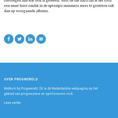
toevoegen aan wat ooit is geweest. Voor de die hard fan is het toch
een must-have omdat in de uptempo nummers meer te genieten valt
dan op voorgaande albums.
OVER PROGWERELD
Welkom bij Progwereld. Dit is dé Nederlandse webpagina op het
gebied van progressieve en symfonische rock.
Lees verder