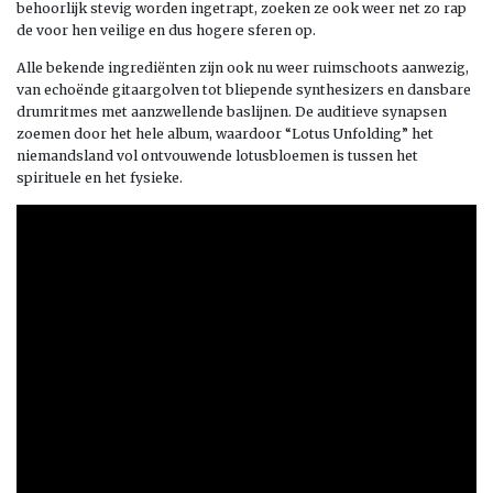
behoorlijk stevig worden ingetrapt, zoeken ze ook weer net zo rap
de voor hen veilige en dus hogere sferen op.
Alle bekende ingrediënten zijn ook nu weer ruimschoots aanwezig,
van echoënde gitaargolven tot bliepende synthesizers en dansbare
drumritmes met aanzwellende baslijnen. De auditieve synapsen
zoemen door het hele album, waardoor “Lotus Unfolding” het
niemandsland vol ontvouwende lotusbloemen is tussen het
spirituele en het fysieke.