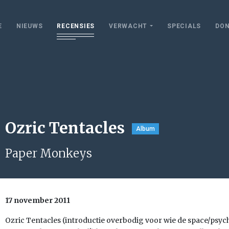
E
NIEUWS
RECENSIES
VERWACHT
SPECIALS
DON
Ozric Tentacles
Album
Paper Monkeys
17 november 2011
Ozric Tentacles (introductie overbodig voor wie de space/psyc