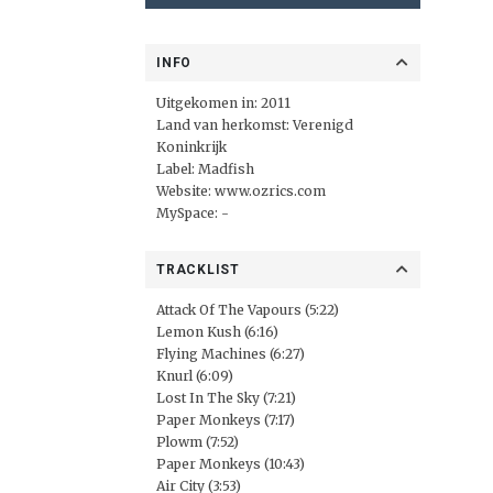
INFO
Uitgekomen in: 2011
Land van herkomst: Verenigd
Koninkrijk
Label:
Madfish
Website:
www.ozrics.com
MySpace: -
TRACKLIST
Attack Of The Vapours (5:22)
Lemon Kush (6:16)
Flying Machines (6:27)
Knurl (6:09)
Lost In The Sky (7:21)
Paper Monkeys (7:17)
Plowm (7:52)
Paper Monkeys (10:43)
Air City (3:53)