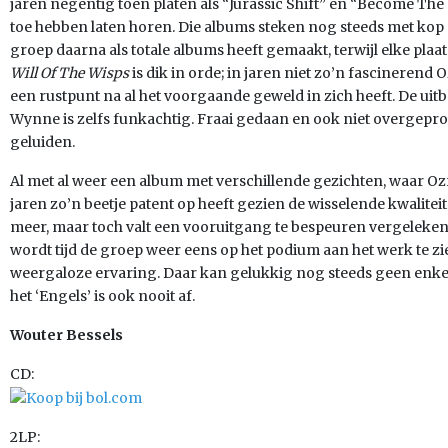
jaren negentig toen platen als “Jurassic Shift” en “Become The 
toe hebben laten horen. Die albums steken nog steeds met kop 
groep daarna als totale albums heeft gemaakt, terwijl elke pla
Will Of The Wisps
is dik in orde; in jaren niet zo’n fascinerend 
een rustpunt na al het voorgaande geweld in zich heeft. De uit
Wynne is zelfs funkachtig. Fraai gedaan en ook niet overgepro
geluiden.
Al met al weer een album met verschillende gezichten, waar Ozr
jaren zo’n beetje patent op heeft gezien de wisselende kwaliteit
meer, maar toch valt een vooruitgang te bespeuren vergeleken 
wordt tijd de groep weer eens op het podium aan het werk te zie
weergaloze ervaring. Daar kan gelukkig nog steeds geen enke
het ‘Engels’ is ook nooit af.
Wouter Bessels
CD:
2LP: