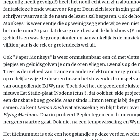
negentig heeft gevolgd!) heeft het nooit echt van zijn album
fantasieloze bende waarvoor Roger Dean zich later in zijn graf 
schrijver waarvan ik de naam de lezers zal besparen. Ook de h
Monkeys” is weer eentje die op weinigzeggende wijze een niet b
het in de ruim 25 jaar dat deze groep bestaat de lichtshows (Frui
gebied is en was de groep pionier en aanvankelijk is de muziek 
vijftien jaar is de rek er grotendeels wel uit.
Ook “Paper Monkeys” is weer onmiskenbaar een cd met vlotte 
piepjes en geluidsgolven je om de oren vliegen. Evenals op 
Tree” is de invloed van trance en andere elektronica erg groot.
op redelijke wijze te doseren tussen het stuwende drumspel va
van oudgediende Ed Wynne. Toch doet het de geoefende luiste
nieuwe Eat Static-plaat (Nodens Ictus!), dat ooit het ‘side proje
een dansbare boeg gooide. Maar sinds Hinton terug is bij de g
samen. Zo kent
Lemon Kush
wat afwisseling en blijft beter ov
Flying Machines
. Daarin probeert Pepler tegen een drumcomput
nergens naartoe gaat. Ook niet na een tempowisseling en Wynne
Het titelnummer is ook een hoogstandje op deze verder, wedero