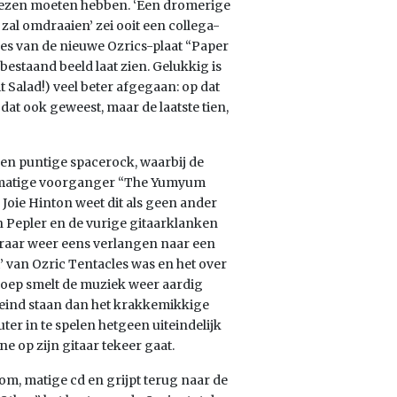
hoezen moeten hebben. ‘Een dromerige
zal omdraaien’ zei ooit een collega-
oes van de nieuwe Ozrics-plaat “Paper
estaand beeld laat zien. Gelukkig is
t Salad!) veel beter afgegaan: op dat
dat ook geweest, maar de laatste tien,
en puntige spacerock, waarbij de
de matige voorganger “The Yumyum
 Joie Hinton weet dit als geen ander
n Pepler en de vurige gitaarklanken
raar weer eens verlangen naar een
ct’ van Ozric Tentacles was en het over
roep smelt de muziek weer aardig
ereind staan dan het krakkemikkige
er in te spelen hetgeen uiteindelijk
 op zijn gitaar tekeer gaat.
m, matige cd en grijpt terug naar de