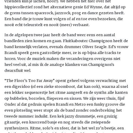
vrienden kun je lachen, hoor!). We hebben het hier over het
hippiecollectief rond het alternatieve genie Ed Wynne, dat altijd op
de grens tussen spacerock, jazzrock, prog en dance gezeten heeft.
Een band die je trouw kunt volgen of af en toe even bezoeken, die
nooit echt teleurstelt en nooit (meer) verbaast.
In de afgelopen twee jaar heeft de band weer eens een aantal
bandleden zien komen en gaan. Fluitkabouter Champignon heeft de
band kennelijk verlaten, evenals drummer Oliver Seagle. Ed’s vrouw
Brandi speelt geen gastrolletje meer, ze is op bijna alle tracks te
horen. Voor de muziek maken die veranderingen overigens niet
heel veel uit, al mis ik de analoge klanken van Champignon’s
dwarsfluit wel.
“The Floor’s Too Far Away” opent geheel volgens verwachting met
een digeridoo (of een zieke stoomboot, dat kan ook), waarna al snel
een lekker sequencertje het ritme aangeeft en de synths alle kanten
op bubbelen, borrelen, flieperen en sissen. We zijn weer thuis, fijn!
Onder al dat gedruis spelen Brandi en Metro een funky groove die
even plotseling weer stopt als de band zonder onderbreking het
tweede nummer induikt. Een kek jazzy drummetje, een gruizig
gitaartje, een knorrend basje en nog steeds die zwiepende
synthesizers. Ritme, solo’s en sfeer, dat is het wel zo’n beetje, een