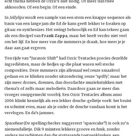
echt thema hebben de Ozric’s niet nodig. Of meer dan twee
akkoorden. Of een begin. Of een einde.
In
Jellylips
wordt een sample van een stem een knappe sequence als
basis van een lange jam die Ed de kans geeft lekker te freaken op
gitaar en synthesizer. Het swingt behoorlijk en Ed kan tekeer gaan
als een discipel van
Frank Zappa
, maar het heeft verder niet veel
om het lijf. En hoe meer van die nummers je draait, hoe meer je je
daar aan gaat ergeren.
Ten tijde van “Jurassic Shift” had Ozric Tentacles precies dezelfde
ingrediënten, maar de liedjes op die plaat waren wél sterke
composities. Deze nummers zijn allemaal wel reuze smaakvol
gedaan en ze klinken zonder uitzondering reuze ‘spiffy’, maar het
zijn meer drones, dreunen, dan doordachte muziekstukken met
thema’s of zelfs maar melodieën. Daardoor gaan ze meer dan
vroeger onopgemerkt voorbij. Een Ozric Tentacles album anno
2006 klinkt kennelijk als een lekker douche-gelletje voelt: het bruist
en schuimt even, maar als je onder de douche vandaan komt is het
vervlogen. En da’s jammer.
Spacebase
(De spellingchecker suggereert ‘spacecake’!) is ook zo’n
niemendalletje. Dik 9 minuten lekkere groove en funk, zonder
andere ingrediënten dan die stotterende toetsenklanken, een