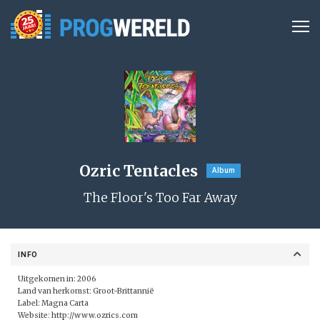
Ozric Tentacles
Album
The Floor's Too Far Away
INFO
Uitgekomen in: 2006
Land van herkomst: Groot-Brittannië
Label:
Magna Carta
Website:
http://www.ozrics.com