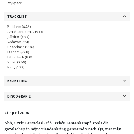
MySpace: -
TRACKLIST
Bolshem (4:48)
Armchair Journey (5:53)
Jellylips (6:07)
Vedavox (2:51)
Spacebase (9:36)
Disdots (6:48)
Etherclock (8:01)
Splat! (8:59)
Ping (6:39)
BEZETTING
DISCOGRAFIE
21 april 2008
Ahh, Ozric Tentacles! Of “Ozzie’s Tentenkamp”, zoals dit
gezelschap in mijn vriendenkring genoemd wordt. (Ja, met mijn