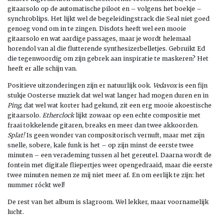
gitaarsolo op de automatische piloot en – volgens het boekje –
synchroblips. Het lijkt wel de begeleidingstrack die Seal niet goed
genoeg vond om in te zingen. Disdots heeft wel een mooie
gitaarsolo en wat aardige passages, maar je wordt helemaal
horendol van al die flutterende synthesizerbelletjes. Gebruikt Ed
die tegenwoordig om zijn gebrek aan inspiratie te maskeren? Het
heeft er alle schijn van.
Positieve uitzonderingen zijn er natuurlijk ook.
Vedavox
is een fijn
stukje Oosterse muziek dat wel wat langer had mogen duren en in
Ping
, dat wel wat korter had gekund, zit een erg mooie akoestische
gitaarsolo.
Etherclock
lijkt zowaar op een echte compositie met
fraai tokkelende gitaren, breaks en meer dan twee akkoorden.
Splat!
Is geen wonder van compositorisch vernuft, maar met zijn
snelle, sobere, kale funk is het – op zijn minst de eerste twee
minuten – een verademing tussen al het gereutel. Daarna wordt de
fontein met digitale fliepertjes weer opengedraaid, maar die eerste
twee minuten nemen ze mij niet meer af. En om eerlijk te zijn: het
nummer róckt wel!
De rest van het album is slagroom. Wel lekker, maar voornamelijk
lucht.