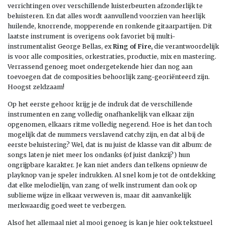
verrichtingen over verschillende luisterbeurten afzonderlijk te
beluisteren. En dat alles wordt aanvullend voorzien van heerlijk
huilende, knorrende, mopperende en ronkende gitaarpartijen. Dit
laatste instrument is overigens ook favoriet bij multi-
instrumentalist George Bellas, ex
Ring of Fire,
die verantwoordelijk
is voor alle composities, orkestraties, productie, mix en mastering.
Verrassend genoeg moet ondergetekende hier dan nog aan
toevoegen dat de composities behoorlijk zang-georiënteerd zijn.
Hoogst zeldzaam!
Op het eerste gehoor krijg je de indruk dat de verschillende
instrumenten en zang volledig onafhankelijk van elkaar zijn
opgenomen, elkaars ritme volledig negerend. Hoe is het dan toch
mogelijk dat de nummers verslavend catchy zijn, en dat al bij de
eerste beluistering? Wel, dat is nu juist de klasse van dit album: de
songs laten je niet meer los ondanks (of juist dankzij?) hun
ongrijpbare karakter. Je kan niet anders dan telkens opnieuw de
playknop van je speler indrukken. Al snel kom je tot de ontdekking
dat elke melodielijn, van zang of welk instrument dan ook op
sublieme wijze in elkaar verweven is, maar dit aanvankelijk
merkwaardig goed weet te verbergen.
Alsof het allemaal niet al mooi genoeg is kan je hier ook tekstueel