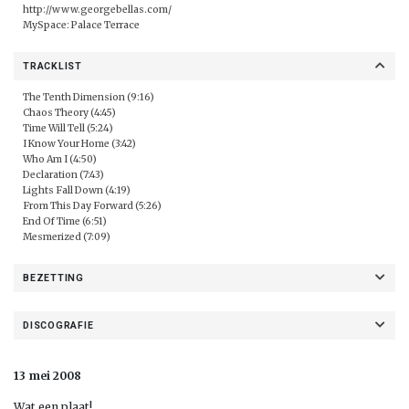
http://www.georgebellas.com/
MySpace:
Palace Terrace
TRACKLIST
The Tenth Dimension (9:16)
Chaos Theory (4:45)
Time Will Tell (5:24)
I Know Your Home (3:42)
Who Am I (4:50)
Declaration (7:43)
Lights Fall Down (4:19)
From This Day Forward (5:26)
End Of Time (6:51)
Mesmerized (7:09)
BEZETTING
DISCOGRAFIE
13 mei 2008
Wat een plaat!