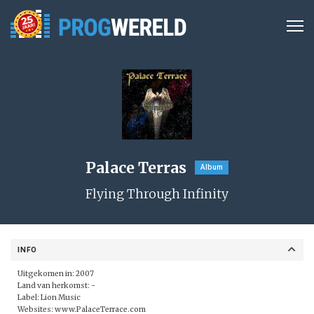
Palace Terras
Album
Flying Through Infinity
INFO
Uitgekomen in: 2007
Land van herkomst: -
Label:
Lion Music
Websites:
www.PalaceTerrace.com