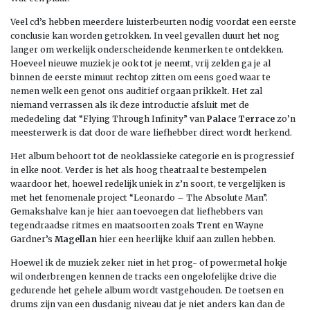
Veel cd’s hebben meerdere luisterbeurten nodig voordat een eerste
conclusie kan worden getrokken. In veel gevallen duurt het nog
langer om werkelijk onderscheidende kenmerken te ontdekken.
Hoeveel nieuwe muziek je ook tot je neemt, vrij zelden ga je al
binnen de eerste minuut rechtop zitten om eens goed waar te
nemen welk een genot ons auditief orgaan prikkelt. Het zal
niemand verrassen als ik deze introductie afsluit met de
mededeling dat “Flying Through Infinity” van
Palace Terrace
zo’n
meesterwerk is dat door de ware liefhebber direct wordt herkend.
Het album behoort tot de neoklassieke categorie en is progressief
in elke noot. Verder is het als hoog theatraal te bestempelen
waardoor het, hoewel redelijk uniek in z’n soort, te vergelijken is
met het fenomenale project “Leonardo – The Absolute Man”.
Gemakshalve kan je hier aan toevoegen dat liefhebbers van
tegendraadse ritmes en maatsoorten zoals Trent en Wayne
Gardner’s
Magellan
hier een heerlijke kluif aan zullen hebben.
Hoewel ik de muziek zeker niet in het prog- of powermetal hokje
wil onderbrengen kennen de tracks een ongelofelijke drive die
gedurende het gehele album wordt vastgehouden. De toetsen en
drums zijn van een dusdanig niveau dat je niet anders kan dan de