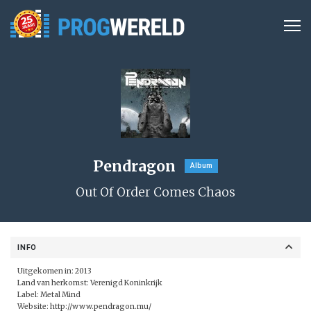
Pendragon
Album
Out Of Order Comes Chaos
INFO
Uitgekomen in: 2013
Land van herkomst: Verenigd Koninkrijk
Label:
Metal Mind
Website:
http://www.pendragon.mu/