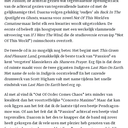
met
Passion
, de achteraf gezien wat tegenvallende openingstrack
van de achteraf gezien van tegenvallende laatste cd met de
gelijknamige titel. Daarna volgen gelukkig ‘oudjes’ als
Back In The
Spotlight
en
Ghosts
, waarna voor zowel
Not Of This World
en
Comatose
maar liefst elk een kwartier wordt uitgetrokken. De
eerste cd beleeft zijn hoogtepunt met een werkelijk vlammende
uitvoering van
If I Were The Wind
, die de studioversie ervan (op “Not
Of This World”) ruimschoots overtreft.
De tweede cd is zo mogelijk nog beter. Het begint met
This Green
And Pleasant Land
, gemakkelijk de beste track van “Passion” en
kent ‘vergeten’ klassiekers als
Shane
en
Prayer
. Erg fijn is dat deze
cd ruimte maakt voor de twee giganten
Indigo
en
Last Man On Earth
.
Met name de solo in
Indigo
is oorstrelend! En het razende
drumwerk van Scott Higham valt met name tijdens het snelle
eindstuk van
Last Man On Earth
heel erg op.
Al met al vind ik “Out Of Order Comes Chaos” iets minder van
kwaliteit dan het voortreffelijke “Concerto Maximo”. Maar dat kan
ook liggen aan het feit dat ik de laatste tijd een beetje Pendragon-
moe was. Of aan het feit dat ik “Passion” achteraf een beetje vind
tegenvallen. Daarom is het des te knapper dat de band mij zover
heeft gekregen dat ik vele uren met plezier heb genoten van dit