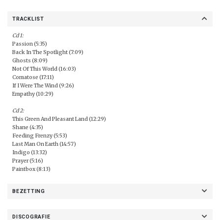
TRACKLIST
Cd 1:
Passion (5:35)
Back In The Spotlight (7:09)
Ghosts (8:09)
Not Of This World (16:03)
Comatose (17:11)
If I Were The Wind (9:26)
Empathy (10:29)
Cd 2:
This Green And Pleasant Land (12:29)
Shane (4:35)
Feeding Frenzy (5:53)
Last Man On Earth (14:57)
Indigo (13:32)
Prayer (5:16)
Paintbox (8:13)
BEZETTING
DISCOGRAFIE