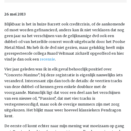
26 mei 2013
Blijkbaar is het in huize Barrett ook creditcrisis, of de aankomende
cd moet worden gefinancierd, anders kan ik niet verklaren dat nog
geen jaar na het verschijnen van de gelijknamige dvd ook een
dubbel-cd van hetzelfde concert wordt uitgebracht door het Poolse
Metal Mind. Nu heb ik de dvd niet gezien, maar gelukkig heeft mijn
gerespecteerde collega Ruard Veltmaat zichzelf opgeofferd en hier
vind je dan ook een
recensie
.
Vier jaar geleden was ik in elk geval behoorlijk positief over
“Concerto Maximo”, bij deze registratie is eigenlijk nauwelijks iets
veranderd. Interessant zijn dan toch de details: de veertien tracks
van deze dubbel-cd kennen geen enkele doublure met de
voorgaande. Natuurlijk ligt dat voor een deel aan het verschijnen
van een nieuwe cd, “Passion”, dat met vier tracks is
vertegenwoordigd, maar ook de overige nummers zijn met zorg
uitgekozen. Het blijkt maar weer hoeveel klassiekers Pendragon
kent.
De eerste cd komt echter naar mijn mening wat moeizaam op gang