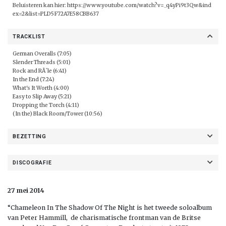
Beluisteren kan hier:
https://www.youtube.com/watch?v=_q4yPi9t3Qw&ind
ex=2&list=PLD5F72A7E58CBB637
TRACKLIST
German Overalls (7:05)
Slender Threads (5:01)
Rock and RÃ´le (6:41)
In the End (7:24)
What's It Worth (4:00)
Easy to Slip Away (5:21)
Dropping the Torch (4:11)
(In the) Black Room/Tower (10:56)
BEZETTING
DISCOGRAFIE
27 mei 2014
“Chameleon In The Shadow Of The Night is het tweede soloalbum
van Peter Hammill, de charismatische frontman van de Britse