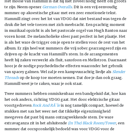
Het mooie van Hammill is dat hij niet zoveel nodig heeft om groots
te zijn. Neem opener
German Overalls
. Dit is een vrij eenvoudig
nummer op akoestische gitaar met een zeer emotionele tekst.
Hammill zingt over het lot van VDGG dat niet bestand was tegen de
druk die het vele toeren met zich meebracht. Een prachtig moment
in muzikaal opzicht is als het pastorale orgel van Hugh Banton naar
voren komt. De melancholieke sfeer past perfect in het plaatje. Het
is als het ware de trigger om je open te stellen voor de rest van het
album. Er zijn heel wat nummers die vrij sober gearrangeerd zijn en
drijven op de kracht van Hammill’s stem. In de arrangementen
heeft hij zaken verwerkt als fluit, saxofoon en Mellotron. Daarnaast
hoor je de nodige psychedelische effecten waaronder het gebruik
van spacey galmen. Wel zal je een kampvuurachtig liedje als
Slender
Threads
op de koop toe moeten nemen. Dat doe je dan ook graag.
Hammill weet je te raken, waar je ook staat.
Twee nummers hebben onmiskenbaar een bandgeluid dat, hoe kan
het ook anders, richting VDGG gaat. Het door elektrische gitaar
voortgedreven
Rock And RÃ´le
is nog tamelijk compact, hoewel de
stukken met sax het weer net dat tikkeltje eigenzinnigheid
meegeven dat past bij mans ontzagwekkende stem. De ware
extravaganza zit in het afsluitende
(In The) Black Room/Tower
, een
nummer dat oorspronkelijk bedoeld was voor VDGG voor de