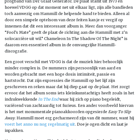
progband Van Der Graaf Generator. De plaat stamt uit 1973 en
hoewel VDGG op dat moment net uit elkaar ligt, zijn alle bandleden
toch aanwezig om Hammill de helpende hand te bieden. Alleen al
door een simpele optelsom van deze feiten kan je er vergif op
innemen dat dit een interessant album is. Meer dan voorganger
“Fool’s Mate” geeft de plaat de richting aan die Hammill met z’n
solocarrière uit wil.” Chameleon In The Shadow Of The Night” is
daarom een essentieel album in de omvangrijke Hammill-
discografie.
Een groot verschil met VDGG is dat de muziek hier behoorlijk
minder complex is. De nummers zijn persoonlijk van aard en
worden gebracht met een hoge dosis intimiteit, passie en
hartstocht. Dat zijn expressies die Hammill op het lijf zijn
geschreven en reken maar dat hij diep gaat op de plaat. Het zorgt
ervoor dat het album soms iets kleinkunstachtigs heeft zoals in het
indrukwekkende
In The End
waar hij zich op piano begeleidt,
variërend van zachtaardig tot furieus. Een ander voorbeeld hiervan
is het met monumentale pianoakkoorden opgesierde
Easy To Slip
Away
. Hammill moet erg gecharmeerd zijn van dit nummer, want hij
voert het anno nu nog regelmatig uit
. Doe je ogen dicht en laat je
inpakken.