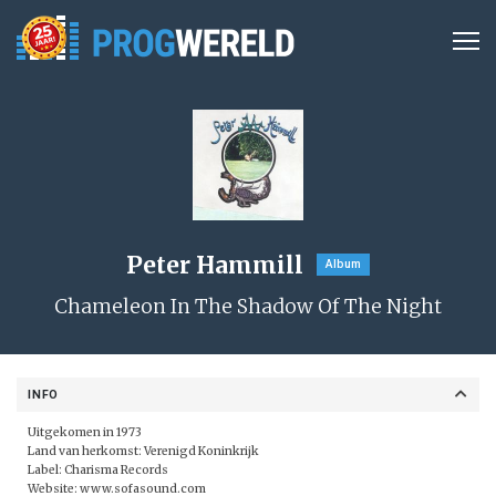
Peter Hammill
Album
Chameleon In The Shadow Of The Night
INFO
Uitgekomen in 1973
Land van herkomst: Verenigd Koninkrijk
Label: Charisma Records
Website:
www.sofasound.com