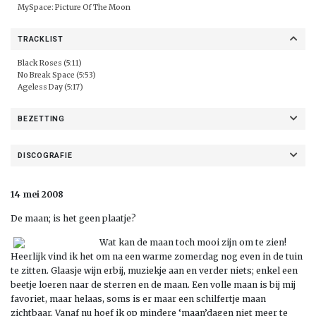
MySpace:
Picture Of The Moon
TRACKLIST
Black Roses (5:11)
No Break Space (5:53)
Ageless Day (5:17)
BEZETTING
DISCOGRAFIE
14 mei 2008
De maan; is het geen plaatje?
Wat kan de maan toch mooi zijn om te zien!
Heerlijk vind ik het om na een warme zomerdag nog even in de tuin
te zitten. Glaasje wijn erbij, muziekje aan en verder niets; enkel een
beetje loeren naar de sterren en de maan. Een volle maan is bij mij
favoriet, maar helaas, soms is er maar een schilfertje maan
zichtbaar. Vanaf nu hoef ik op mindere ‘maan’dagen niet meer te