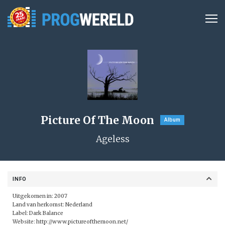
Picture Of The Moon
Album
Ageless
INFO
Uitgekomen in: 2007
Land van herkomst: Nederland
Label:
Dark Balance
Website:
http://www.pictureofthemoon.net/