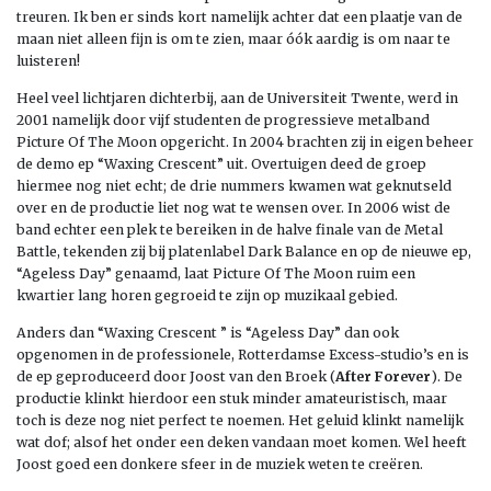
treuren. Ik ben er sinds kort namelijk achter dat een plaatje van de
maan niet alleen fijn is om te zien, maar óók aardig is om naar te
luisteren!
Heel veel lichtjaren dichterbij, aan de Universiteit Twente, werd in
2001 namelijk door vijf studenten de progressieve metalband
Picture Of The Moon opgericht. In 2004 brachten zij in eigen beheer
de demo ep “Waxing Crescent” uit. Overtuigen deed de groep
hiermee nog niet echt; de drie nummers kwamen wat geknutseld
over en de productie liet nog wat te wensen over. In 2006 wist de
band echter een plek te bereiken in de halve finale van de Metal
Battle, tekenden zij bij platenlabel Dark Balance en op de nieuwe ep,
“Ageless Day” genaamd, laat Picture Of The Moon ruim een
kwartier lang horen gegroeid te zijn op muzikaal gebied.
Anders dan “Waxing Crescent ” is “Ageless Day” dan ook
opgenomen in de professionele, Rotterdamse Excess-studio’s en is
de ep geproduceerd door Joost van den Broek (
After Forever
). De
productie klinkt hierdoor een stuk minder amateuristisch, maar
toch is deze nog niet perfect te noemen. Het geluid klinkt namelijk
wat dof; alsof het onder een deken vandaan moet komen. Wel heeft
Joost goed een donkere sfeer in de muziek weten te creëren.