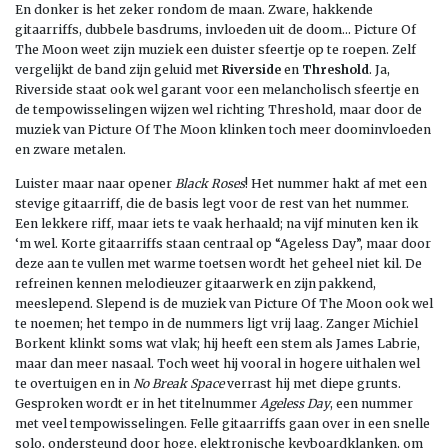
En donker is het zeker rondom de maan. Zware, hakkende
gitaarriffs, dubbele basdrums, invloeden uit de doom… Picture Of
The Moon weet zijn muziek een duister sfeertje op te roepen. Zelf
vergelijkt de band zijn geluid met
Riverside
en
Threshold
. Ja,
Riverside staat ook wel garant voor een melancholisch sfeertje en
de tempowisselingen wijzen wel richting Threshold, maar door de
muziek van Picture Of The Moon klinken toch meer doominvloeden
en zware metalen.
Luister maar naar opener
Black Roses
! Het nummer hakt af met een
stevige gitaarriff, die de basis legt voor de rest van het nummer.
Een lekkere riff, maar iets te vaak herhaald; na vijf minuten ken ik
‘m wel. Korte gitaarriffs staan centraal op “Ageless Day”, maar door
deze aan te vullen met warme toetsen wordt het geheel niet kil. De
refreinen kennen melodieuzer gitaarwerk en zijn pakkend,
meeslepend. Slepend is de muziek van Picture Of The Moon ook wel
te noemen; het tempo in de nummers ligt vrij laag. Zanger Michiel
Borkent klinkt soms wat vlak; hij heeft een stem als James Labrie,
maar dan meer nasaal. Toch weet hij vooral in hogere uithalen wel
te overtuigen en in
No Break Space
verrast hij met diepe grunts.
Gesproken wordt er in het titelnummer
Ageless Day
, een nummer
met veel tempowisselingen. Felle gitaarriffs gaan over in een snelle
solo, ondersteund door hoge, elektronische keyboardklanken, om