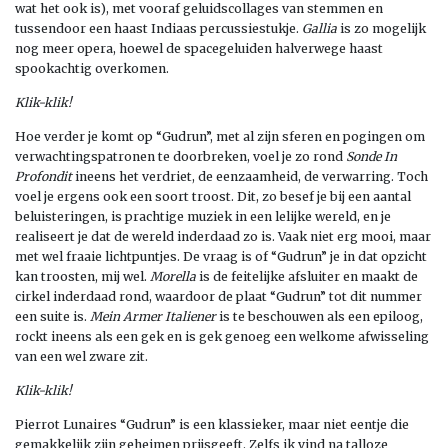
wat het ook is), met vooraf geluidscollages van stemmen en
tussendoor een haast Indiaas percussiestukje.
Gallia
is zo mogelijk
nog meer opera, hoewel de spacegeluiden halverwege haast
spookachtig overkomen.
Klik-klik!
Hoe verder je komt op “Gudrun”, met al zijn sferen en pogingen om
verwachtingspatronen te doorbreken, voel je zo rond
Sonde In
Profondit
ineens het verdriet, de eenzaamheid, de verwarring. Toch
voel je ergens ook een soort troost. Dit, zo besef je bij een aantal
beluisteringen, is prachtige muziek in een lelijke wereld, en je
realiseert je dat de wereld inderdaad zo is. Vaak niet erg mooi, maar
met wel fraaie lichtpuntjes. De vraag is of “Gudrun” je in dat opzicht
kan troosten, mij wel.
Morella
is de feitelijke afsluiter en maakt de
cirkel inderdaad rond, waardoor de plaat “Gudrun” tot dit nummer
een suite is.
Mein Armer Italiener
is te beschouwen als een epiloog,
rockt ineens als een gek en is gek genoeg een welkome afwisseling
van een wel zware zit.
Klik-klik!
Pierrot Lunaires “Gudrun” is een klassieker, maar niet eentje die
gemakkelijk zijn geheimen prijsgeeft. Zelfs ik vind na talloze