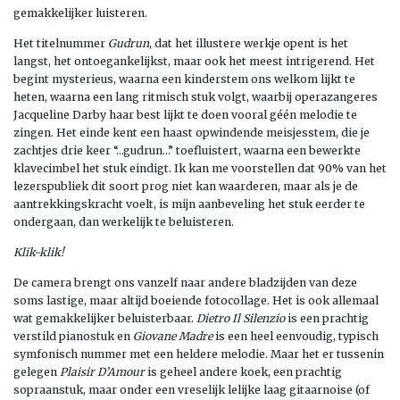
gemakkelijker luisteren.
Het titelnummer
Gudrun
, dat het illustere werkje opent is het
langst, het ontoegankelijkst, maar ook het meest intrigerend. Het
begint mysterieus, waarna een kinderstem ons welkom lijkt te
heten, waarna een lang ritmisch stuk volgt, waarbij operazangeres
Jacqueline Darby haar best lijkt te doen vooral géén melodie te
zingen. Het einde kent een haast opwindende meisjesstem, die je
zachtjes drie keer “…gudrun…” toefluistert, waarna een bewerkte
klavecimbel het stuk eindigt. Ik kan me voorstellen dat 90% van het
lezerspubliek dit soort prog niet kan waarderen, maar als je de
aantrekkingskracht voelt, is mijn aanbeveling het stuk eerder te
ondergaan, dan werkelijk te beluisteren.
Klik-klik!
De camera brengt ons vanzelf naar andere bladzijden van deze
soms lastige, maar altijd boeiende fotocollage. Het is ook allemaal
wat gemakkelijker beluisterbaar.
Dietro Il Silenzio
is een prachtig
verstild pianostuk en
Giovane Madre
is een heel eenvoudig, typisch
symfonisch nummer met een heldere melodie. Maar het er tussenin
gelegen
Plaisir D’Amour
is geheel andere koek, een prachtig
sopraanstuk, maar onder een vreselijk lelijke laag gitaarnoise (of