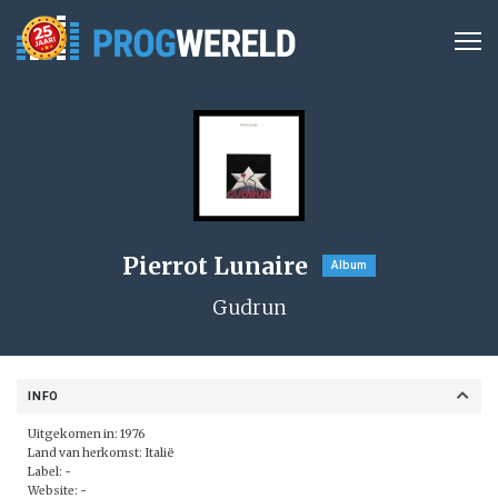
Pierrot Lunaire
Album
Gudrun
INFO
Uitgekomen in: 1976
Land van herkomst: Italië
Label: -
Website: -