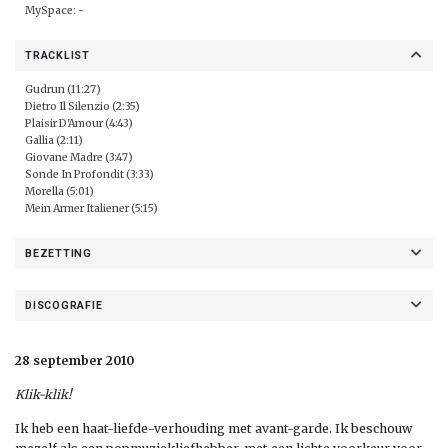
MySpace: -
TRACKLIST
Gudrun (11:27)
Dietro Il Silenzio (2:35)
Plaisir D'Amour (4:43)
Gallia (2:11)
Giovane Madre (3:47)
Sonde In Profondit (3:33)
Morella (5:01)
Mein Armer Italiener (5:15)
BEZETTING
DISCOGRAFIE
28 september 2010
Klik-klik!
Ik heb een haat-liefde-verhouding met avant-garde. Ik beschouw