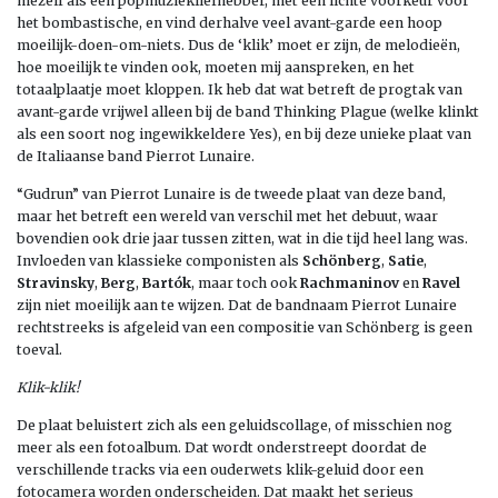
mezelf als een popmuziekliefhebber, met een lichte voorkeur voor
het bombastische, en vind derhalve veel avant-garde een hoop
moeilijk-doen-om-niets. Dus de ‘klik’ moet er zijn, de melodieën,
hoe moeilijk te vinden ook, moeten mij aanspreken, en het
totaalplaatje moet kloppen. Ik heb dat wat betreft de progtak van
avant-garde vrijwel alleen bij de band Thinking Plague (welke klinkt
als een soort nog ingewikkeldere Yes), en bij deze unieke plaat van
de Italiaanse band Pierrot Lunaire.
“Gudrun” van Pierrot Lunaire is de tweede plaat van deze band,
maar het betreft een wereld van verschil met het debuut, waar
bovendien ook drie jaar tussen zitten, wat in die tijd heel lang was.
Invloeden van klassieke componisten als
Schönberg
,
Satie
,
Stravinsky
,
Berg
,
Bartók
, maar toch ook
Rachmaninov
en
Ravel
zijn niet moeilijk aan te wijzen. Dat de bandnaam Pierrot Lunaire
rechtstreeks is afgeleid van een compositie van Schönberg is geen
toeval.
Klik-klik!
De plaat beluistert zich als een geluidscollage, of misschien nog
meer als een fotoalbum. Dat wordt onderstreept doordat de
verschillende tracks via een ouderwets klik-geluid door een
fotocamera worden onderscheiden. Dat maakt het serieus