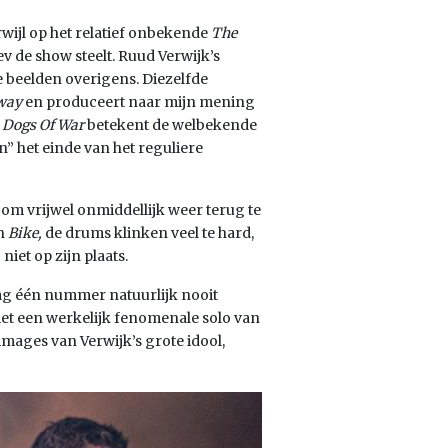
erwijl op het relatief onbekende
The
ev de show steelt. Ruud Verwijk’s
e beelden overigens. Diezelfde
way
en produceert naar mijn mening
e
Dogs Of War
betekent de welbekende
” het einde van het reguliere
m vrijwel onmiddellijk weer terug te
n
Bike,
de drums klinken veel te hard,
niet op zijn plaats.
ag één nummer natuurlijk nooit
met een werkelijk fenomenale solo van
images van Verwijk’s grote idool,