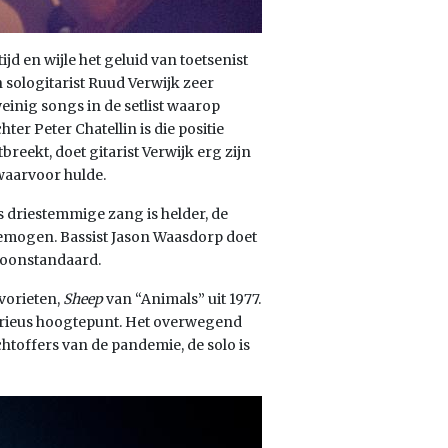
tijd en wijle het geluid van toetsenist
 sologitarist Ruud Verwijk zeer
inig songs in de setlist waarop
er Peter Chatellin is die positie
reekt, doet gitarist Verwijk erg zijn
 waarvoor hulde.
s driestemmige zang is helder, de
gemogen. Bassist Jason Waasdorp doet
foonstandaard.
vorieten,
Sheep
van “Animals” uit 1977.
serieus hoogtepunt. Het overwegend
htoffers van de pandemie, de solo is