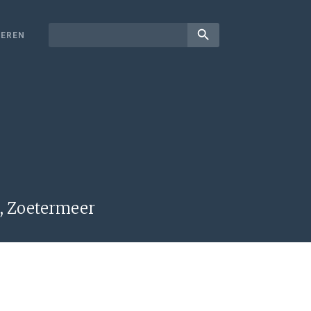
search
EREN
j, Zoetermeer