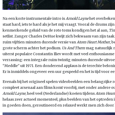
Na een korte instrumentale intro is
Arnold Layne
het overbeken
staat hard, iets te hard als je het mij vraagt. Vooral de drums z
kenmerkende geluid van de roto toms kondigen het al aan,
Ti
setlist. Zanger Charles DeHue kwijt zich bekwaam van zijn taak
ruim vijftien minuten durende versie van
Atom Heart Mother
, 
grote scherm achter het podium.
Us And Them
mag natuurlijk n
uiterst populaire Constantin Iliev wordt met veel enthousiasm
verrassing: een integrale ruim twintig minuten durende uitvoe
“Meddle” uit 1971. Een donderend applaus is de terechte belon
Er is inmiddels ongeveer een uur gespeeld en het is tijd voor e
Evenals bij het origineel spelen videobeelden een belangrijke r
compleet arsenaal aan films komt voorbij, met onder andere ou
Arnold Layne
, heel veel (Nederlandse) koeien tijdens
Atom Heart
helaas zeer actueel momenteel, plus beelden van het optreden i
in goeden doen, geroutineerd en relaxed werkt men zich door 