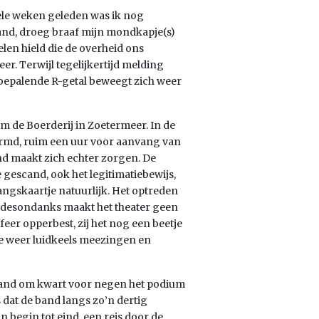
le weken geleden was ik nog
stand, droeg braaf mijn mondkapje(s)
elen hield die de overheid ons
er. Terwijl tegelijkertijd melding
sbepalende R-getal beweegt zich weer
m de Boerderij in Zoetermeer. In de
vormd, ruim een uur voor aanvang van
nd maakt zich echter zorgen. De
e gescand, ook het legitimatiebewijs,
ngskaartje natuurlijk. Het optreden
, desondanks maakt het theater geen
eer opperbest, zij het nog een beetje
e weer luidkeels meezingen en
e band om kwart voor negen het podium
 dat de band langs zo’n dertig
n begin tot eind, een reis door de