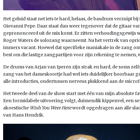
Het geluid staat net iets te hard, helaas, de basdrum verzuipt bij 
Giovanni Pepe. Daar staat dan weer tegenover dat de gitaar van
geprononceerd uit de mix komt. Er zitten verhoudingsgewijs we
Roger Waters de solozang waarneemt. Na het vertrek van opricht
immers vacant. Hoewel dat specifieke maniakale in de zang ontb
best om die lastige zangpartijen voor zijn rekening te nemen,
De drums van Arjan van Iperen zijn strak en hard, de soms zelf
zang van het dameskoortje had wel iets duidelijker hoorbaar 
alle introducties, ondertussen nerveus plukkend aan de micro
Het tweede deel van de show start met één van mijn absolute fa
Een formidabele uitvoering volgt, duimendik kippenvel, een 
akoestische
Wish You Were Here
wordt opgedragen aan alle slac
van Hans Hendrik.