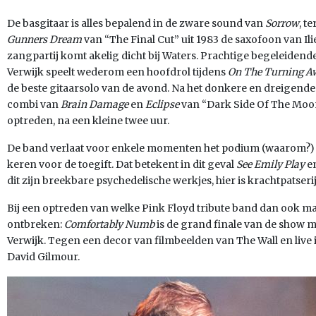
De basgitaar is alles bepalend in de zware sound van
Sorrow
, t
Gunners Dream
van “The Final Cut” uit 1983 de saxofoon van Ili
zangpartij komt akelig dicht bij Waters. Prachtige begeleidend
Verwijk speelt wederom een hoofdrol tijdens
On The Turning A
de beste gitaarsolo van de avond. Na het donkere en dreigend
combi van
Brain Damage
en
Eclipse
van “Dark Side Of The Moon
optreden, na een kleine twee uur.
De band verlaat voor enkele momenten het podium (waarom?) o
keren voor de toegift. Dat betekent in dit geval
See Emily Play
e
dit zijn breekbare psychedelische werkjes, hier is krachtpatserij 
Bij een optreden van welke Pink Floyd tribute band dan ook m
ontbreken:
Comfortably Numb
is de grand finale van de show 
Verwijk. Tegen een decor van filmbeelden van The Wall en live 
David Gilmour.