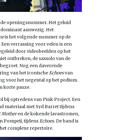
de openingsnummer. Het geluid
ijn dominant aanwezig. Het
me
is het volgende nummer op de
. Een verrassing voor velen is een
begeleid door videobeelden op het
iet ontbreken, de saxsolo van de
e begroet. Nog een daverende
ring van het iconische
Echoes
van
ing voor het negental op het podium.
en korte pauze.
ol bij optredens van Pink Project. Een
d materiaal met Syd Barret tijdens
 Mother
en de kokende lavastromen,
n Pompeii, tijdens
Echoes
. De band is
het complexe repertoire.