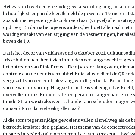
Het was toch wel een vreemde gewaarwording: nog maar enke
behoorlijk streng in de leer. Ik hield de gewenste 1,5 meter af
zoals ik me netjes en gedisciplineerd aan (vrijwel) alle maatreg
opdroeg. En dan is het opeens anders, het hoeft allemaal niet me
wordt gemaakt van een stijging van de besmettingen, het alle
boven de 1,0.
Dat is het decor van vrijdagavond 8 oktober 2021, Cultuurpodiu
frisse buitenlucht heeft zich inmiddels een lange wachtrij ge
het optreden van Pink Project. De rij vordert langzaam, niema
controle aan de deur is verdubbeld: niet alleen dient de QR cod
vergezeld van een controlevraag, wordt gecheckt. En het toega
van de van oorsprong Haagse formatie is volledig uitverkocht
overvolle indruk. Binnen is de temperatuur aangenaam en de sf
timide. Staan we straks weer schouder aan schouder, mogen w
dansen? En is dat wel veilig allemaal?
Al die soms tegenstrijdige gevoelens vallen al snel weg als d
betreedt, iets later dan gepland. Het thema van de concertreeks
theaters in Nederland moet voeren, is Past To Present. Ofwel va