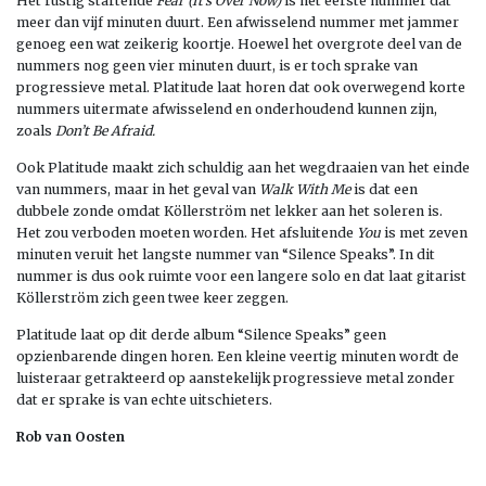
Het rustig startende
Fear (It’s Over Now)
is het eerste nummer dat
meer dan vijf minuten duurt. Een afwisselend nummer met jammer
genoeg een wat zeikerig koortje. Hoewel het overgrote deel van de
nummers nog geen vier minuten duurt, is er toch sprake van
progressieve metal. Platitude laat horen dat ook overwegend korte
nummers uitermate afwisselend en onderhoudend kunnen zijn,
zoals
Don’t Be Afraid.
Ook Platitude maakt zich schuldig aan het wegdraaien van het einde
van nummers, maar in het geval van
Walk With Me
is dat een
dubbele zonde omdat Köllerström net lekker aan het soleren is.
Het zou verboden moeten worden. Het afsluitende
You
is met zeven
minuten veruit het langste nummer van “Silence Speaks”. In dit
nummer is dus ook ruimte voor een langere solo en dat laat gitarist
Köllerström zich geen twee keer zeggen.
Platitude laat op dit derde album “Silence Speaks” geen
opzienbarende dingen horen. Een kleine veertig minuten wordt de
luisteraar getrakteerd op aanstekelijk progressieve metal zonder
dat er sprake is van echte uitschieters.
Rob van Oosten