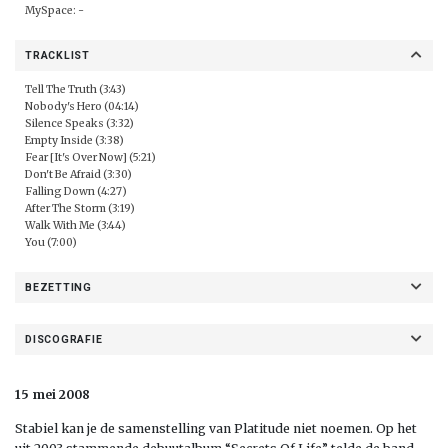
MySpace: -
TRACKLIST
Tell The Truth (3:43)
Nobody's Hero (04:14)
Silence Speaks (3:32)
Empty Inside (3:38)
Fear [It's Over Now] (5:21)
Don't Be Afraid (3:30)
Falling Down (4:27)
After The Storm (3:19)
Walk With Me (3:44)
You (7:00)
BEZETTING
DISCOGRAFIE
15 mei 2008
Stabiel kan je de samenstelling van Platitude niet noemen. Op het