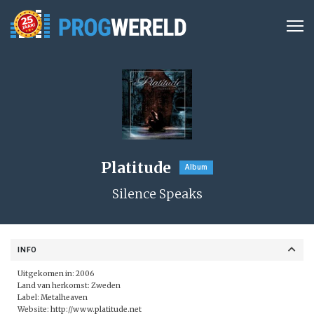
Platitude
Album
Silence Speaks
INFO
Uitgekomen in: 2006
Land van herkomst: Zweden
Label:
Metalheaven
Website:
http://www.platitude.net