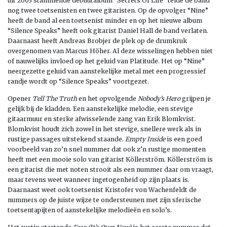
uit 2003 stammende debuutalbum “Secrets Of Life” telde de band
nog twee toetsenisten en twee gitaristen. Op de opvolger “Nine”
heeft de band al een toetsenist minder en op het nieuwe album
“Silence Speaks” heeft ook gitarist Daniel Hall de band verlaten.
Daarnaast heeft Andreas Brobjer de plek op de drumkruk
overgenomen van Marcus Höher. Al deze wisselingen hebben niet
of nauwelijks invloed op het geluid van Platitude. Het op “Nine”
neergezette geluid van aanstekelijke metal met een progressief
randje wordt op “Silence Speaks” voortgezet.
Opener
Tell The Truth
en het opvolgende
Nobody’s Hero
grijpen je
gelijk bij de kladden. Een aanstekelijke melodie, een stevige
gitaarmuur en sterke afwisselende zang van Erik Blomkvist.
Blomkvist houdt zich zowel in het stevige, snellere werk als in
rustige passages uitstekend staande.
Empty Inside
is een goed
voorbeeld van zo’n snel nummer dat ook z’n rustige momenten
heeft met een mooie solo van gitarist Köllerström. Köllerström is
een gitarist die met noten strooit als een nummer daar om vraagt,
maar tevens weet wanneer ingetogenheid op zijn plaats is.
Daarnaast weet ook toetsenist Kristofer von Wachenfeldt de
nummers op de juiste wijze te ondersteunen met zijn sferische
toetsentapijten of aanstekelijke melodieën en solo’s.