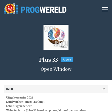
Plus 33
Album
Open Window
INFO
Uitgekomen in: 2021
Land van herkomst: Frankrijk
Label: Eigen beheer
Website:
https://plus33.bandcamp.com/album/open-window