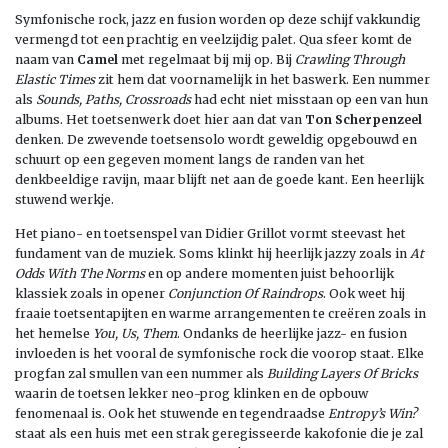
Symfonische rock, jazz en fusion worden op deze schijf vakkundig
vermengd tot een prachtig en veelzijdig palet. Qua sfeer komt de
naam van
Camel
met regelmaat bij mij op. Bij
Crawling Through
Elastic Times
zit hem dat voornamelijk in het baswerk. Een nummer
als
Sounds, Paths, Crossroads
had echt niet misstaan op een van hun
albums. Het toetsenwerk doet hier aan dat van
Ton Scherpenzeel
denken. De zwevende toetsensolo wordt geweldig opgebouwd en
schuurt op een gegeven moment langs de randen van het
denkbeeldige ravijn, maar blijft net aan de goede kant. Een heerlijk
stuwend werkje.
Het piano- en toetsenspel van Didier Grillot vormt steevast het
fundament van de muziek. Soms klinkt hij heerlijk jazzy zoals in
At
Odds With The Norms
en op andere momenten juist behoorlijk
klassiek zoals in opener
Conjunction Of Raindrops
. Ook weet hij
fraaie toetsentapijten en warme arrangementen te creëren zoals in
het hemelse
You, Us, Them
. Ondanks de heerlijke jazz- en fusion
invloeden is het vooral de symfonische rock die voorop staat. Elke
progfan zal smullen van een nummer als
Building Layers Of Bricks
waarin de toetsen lekker neo-prog klinken en de opbouw
fenomenaal is. Ook het stuwende en tegendraadse
Entropy’s Win?
staat als een huis met een strak geregisseerde kakofonie die je zal