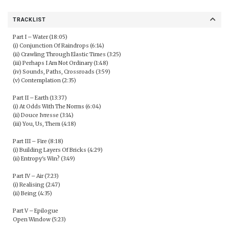
TRACKLIST
Part I – Water (18:05)
(i) Conjunction Of Raindrops (6:14)
(ii) Crawling Through Elastic Times (3:25)
(iii) Perhaps I Am Not Ordinary (1:48)
(iv) Sounds, Paths, Crossroads (3:59)
(v) Contemplation (2:35)
Part II – Earth (13:37)
(i) At Odds With The Norms (6:04)
(ii) Douce Ivresse (3:14)
(iii) You, Us, Them (4:18)
Part III – Fire (8:18)
(i) Building Layers Of Bricks (4:29)
(ii) Entropy's Win? (3:49)
Part IV – Air (7:23)
(i) Realising (2:47)
(ii) Being (4:35)
Part V – Epilogue
Open Window (5:23)