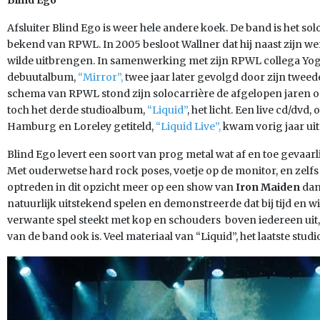
Blind Ego
Afsluiter Blind Ego is weer hele andere koek. De band is het solo
bekend van RPWL. In 2005 besloot Wallner dat hij naast zijn 
wilde uitbrengen. In samenwerking met zijn RPWL collega Yogi
debuutalbum,
“Mirror”,
twee jaar later gevolgd door zijn twee
schema van RPWL stond zijn solocarrière de afgelopen jaren op
toch het derde studioalbum,
“Liquid”
, het licht. Een live cd/dv
Hamburg en Loreley getiteld,
“Liquid Live”,
kwam vorig jaar uit
Blind Ego levert een soort van prog metal wat af en toe gevaar
Met ouderwetse hard rock poses, voetje op de monitor, en zelfs 
optreden in dit opzicht meer op een show van
Iron Maiden
dan
natuurlijk uitstekend spelen en demonstreerde dat bij tijd en wij
verwante spel steekt met kop en schouders boven iedereen uit,
van de band ook is. Veel materiaal van “Liquid”, het laatste stud