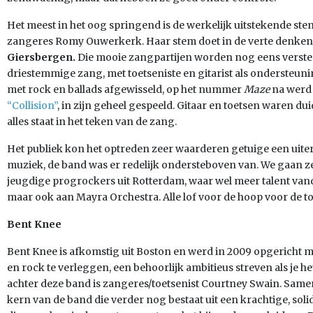
Het meest in het oog springend is de werkelijk uitstekende s
zangeres Romy Ouwerkerk. Haar stem doet in de verte denken
Giersbergen.
Die mooie zangpartijen worden nog eens verster
driestemmige zang, met toetseniste en gitarist als ondersteun
met rock en ballads afgewisseld, op het nummer
Maze
na werd
“Collision”
, in zijn geheel gespeeld. Gitaar en toetsen waren d
alles staat in het teken van de zang.
Het publiek kon het optreden zeer waarderen getuige een uiter
muziek, de band was er redelijk ondersteboven van. We gaan 
jeugdige progrockers uit Rotterdam, waar wel meer talent van
maar ook aan Mayra Orchestra. Alle lof voor de hoop voor de t
Bent Knee
Bent Knee is afkomstig uit Boston en werd in 2009 opgericht m
en rock te verleggen, een behoorlijk ambitieus streven als je he
achter deze band is zangeres/toetsenist Courtney Swain. Samen
kern van de band die verder nog bestaat uit een krachtige, soli