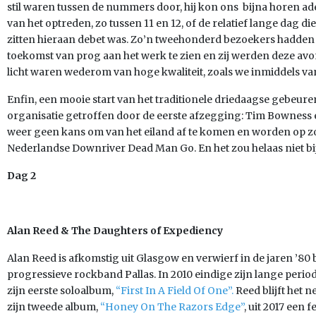
stil waren tussen de nummers door, hij kon ons bijna horen adem
van het optreden, zo tussen 11 en 12, of de relatief lange dag d
zitten hieraan debet was. Zo’n tweehonderd bezoekers hadde
toekomst van prog aan het werk te zien en zij werden deze avon
licht waren wederom van hoge kwaliteit, zoals we inmiddels va
Enfin, een mooie start van het traditionele driedaagse gebeur
organisatie getroffen door de eerste afzegging: Tim Bowness e
weer geen kans om van het eiland af te komen en worden op 
Nederlandse Downriver Dead Man Go. En het zou helaas niet bi
Dag 2
Alan Reed & The Daughters of Expediency
Alan Reed is afkomstig uit Glasgow en verwierf in de jaren ’8
progressieve rockband Pallas. In 2010 eindige zijn lange perio
zijn eerste soloalbum,
“First In A Field Of One”.
Reed blijft het 
zijn tweede album,
“Honey On The Razors Edge”
, uit 2017 een 