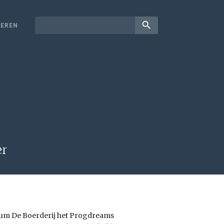
search
EREN
er
ium De Boerderij het Progdreams