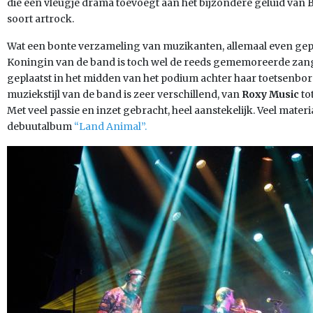
die een vleugje drama toevoegt aan het bijzondere geluid van
soort artrock.
Wat een bonte verzameling van muzikanten, allemaal even gep
Koningin van de band is toch wel de reeds gememoreerde zan
geplaatst in het midden van het podium achter haar toetsenbord.
muziekstijl van de band is zeer verschillend, van
Roxy Music
to
Met veel passie en inzet gebracht, heel aanstekelijk. Veel mate
debuutalbum
“Land Animal”.