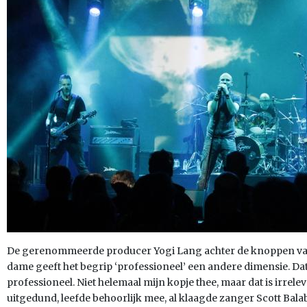
De gerenommeerde producer Yogi Lang achter de knoppen van 
dame geeft het begrip ‘professioneel’ een andere dimensie. Dat 
professioneel. Niet helemaal mijn kopje thee, maar dat is irrele
uitgedund, leefde behoorlijk mee, al klaagde zanger Scott Balab