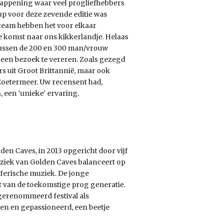
se happening waar veel progliefhebbers
-up voor deze zevende editie was
 team hebben het voor elkaar
e komst naar ons kikkerlandje. Helaas
 tussen de 200 en 300 man/vrouw
 een bezoek te vereren. Zoals gezegd
rs uit Groot Brittannië, maar ook
Zoetermeer. Uw recensent had,
, een ‘unieke’ ervaring.
en Caves, in 2013 opgericht door vijf
ziek van Golden Caves balanceert op
sferische muziek. De jonge
van de toekomstige prog generatie.
n gerenommeerd festival als
en en gepassioneerd, een beetje