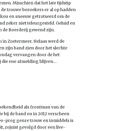
en. Misschien dat het late tijdstip
ie de trouwe bezoekers er al op hadden
n kou en sneeuw getrotseerd om de
d zeker niet teleurgesteld. Geluid en
n de Boerderij gewend zijn.
en in Zoetermeer. Helaas werd de
n zijn band zien door het slechte
zondag vervangen door de het
j die ene afmelding blijven…
0 bekendheid als frontman van de
de bij de band en in 2012 verscheen
neo-prog genre trouw en inmiddels is
feit, zojuist gevolgd door een live-