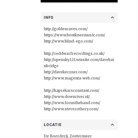
INFO
http://goldencaves.com/
https://www.bentkneemusic.com/
http://www.blind-ego.com/
http://reddwarfrecordings.co.uk/
http://opensky121.wixsite.com/davebai
nbridge
http://davekerzner.com/
http://www.magenta-web.com/
http://kaprekarsconstant.com/
http://www.downriver.nl/
http://www.focustheband.com/
http://www.steverothery.com/
LOCATIE
De Boerderij, Zoetermeer