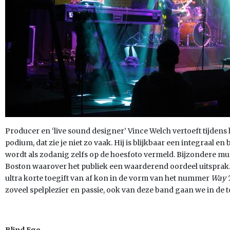
Producer en ‘live sound designer’ Vince Welch vertoeft tijdens 
podium, dat zie je niet zo vaak. Hij is blijkbaar een integraal 
wordt als zodanig zelfs op de hoesfoto vermeld. Bijzondere mu
Boston waarover het publiek een waarderend oordeel uitsprak. 
ultra korte toegift van af kon in de vorm van het nummer
Way 
zoveel spelplezier en passie, ook van deze band gaan we in de