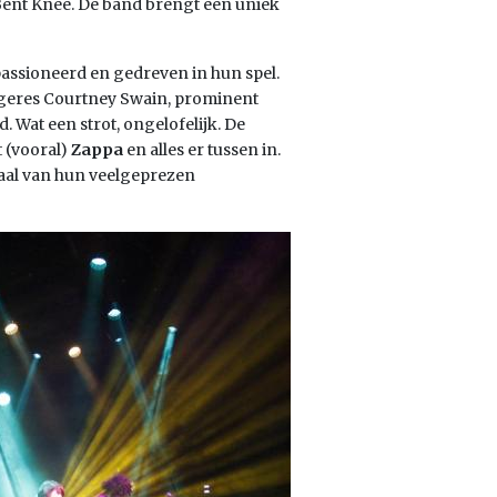
 Bent Knee. De band brengt een uniek
assioneerd en gedreven in hun spel.
geres Courtney Swain, prominent
 Wat een strot, ongelofelijk. De
t (vooral)
Zappa
en alles er tussen in.
riaal van hun veelgeprezen