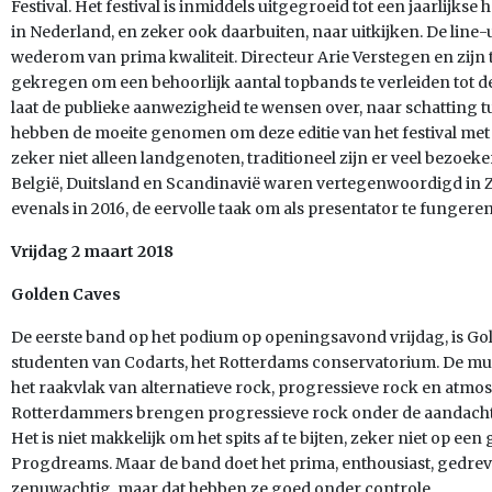
Festival. Het festival is inmiddels uitgegroeid tot een jaarlijk
in Nederland, en zeker ook daarbuiten, naar uitkijken. De line
wederom van prima kwaliteit. Directeur Arie Verstegen en zijn
gekregen om een behoorlijk aantal topbands te verleiden tot d
laat de publieke aanwezigheid te wensen over, naar schatting
hebben de moeite genomen om deze editie van het festival met
zeker niet alleen landgenoten, traditioneel zijn er veel bezoeke
België, Duitsland en Scandinavië waren vertegenwoordigd in 
evenals in 2016, de eervolle taak om als presentator te fungeren
Vrijdag 2 maart 2018
Golden Caves
De eerste band op het podium op openingsavond vrijdag, is Gold
studenten van Codarts, het Rotterdams conservatorium. De mu
het raakvlak van alternatieve rock, progressieve rock en atmo
Rotterdammers brengen progressieve rock onder de aandacht 
Het is niet makkelijk om het spits af te bijten, zeker niet op ee
Progdreams. Maar de band doet het prima, enthousiast, gedrev
zenuwachtig, maar dat hebben ze goed onder controle.