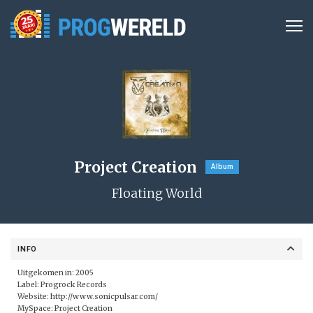
Project Creation
Album
Floating World
INFO
Uitgekomen in: 2005
Label:
Progrock Records
Website:
http://www.sonicpulsar.com/
MySpace:
Project Creation