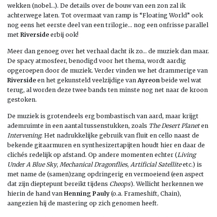
wekken (nobel…). De details over de bouw van een zon zal ik
achterwege laten. Tot overmaat van ramp is “Floating World” ook
nog eens het eerste deel van een trilogie… nog een onfrisse parallel
met
Riverside
erbij ook!
Meer dan genoeg over het verhaal dacht ik zo… de muziek dan maar.
De spacy atmosfeer, benodigd voor het thema, wordt aardig
opgeroepen door de muziek. Verder vinden we het drammerige van
Riverside
en het gekunsteld veelzijdige van
Ayreon
beide wel wat
terug, al worden deze twee bands ten minste nog net naar de kroon
gestoken.
De muziek is grotendeels erg bombastisch van aard, maar krijgt
ademruimte in een aantal tussenstukken, zoals
The Desert Planet
en
Intervening
. Het nadrukkelijke gebruik van fluit en cello naast de
bekende gitaarmuren en synthesizertapijten houdt hier en daar de
clichés redelijk op afstand. Op andere momenten echter (
Living
Under A Blue Sky
,
Mechanical Dragonflies
,
Artificial Satellite
etc.) is
met name de (samen)zang opdringerig en vermoeiend (een aspect
dat zijn dieptepunt bereikt tijdens
Cheops
). Wellicht herkennen we
hierin de hand van
Henning Pauly
(o.a. Frameshift, Chain),
aangezien hij de mastering op zich genomen heeft.