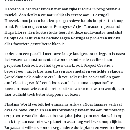
Hebben we het over landen met een rijke traditie in progressieve
muziek, dan denken we natuurlijk als eerste aan… Portugal!
Hoewel… nou ja, een handvol progressieve bands loopt er toch nog
rond. En dan nog een soort Portugese
Arjen Lucassen
, genaamd
Hugo Flores. Een korte studie leert dat deze multi-instrumentalist
bij bijna de helft van de hedendaagse Portugese projecten uit ons
aller favoriete genre betrokken is.
Reden om een parallel met onze lange landgenoot te leggen is naast
het wezen van instrumentaal wonderkind en de veelheid aan
projecten toch ook wel het type muziek: ook Project Creation
beoogt een mix te brengen tussen progmetal en verlichte geluiden
(wereldmuziek, ambient etc.). Ik zou zeker niet zo ver willen gaan
om “Floating World” een kloon van “The Human Equation” te
noemen, maar wie van die referentie sowieso niet warm wordt, kan
hier wellicht toch beter stoppen met lezen.
Floating World vertelt het enigszins Ark van Noachiaanse verhaal
over de bevolking van een uitstervende planeet die een ruimteschip
ter grootte van die planeet bouwt (aha, juist…) om met dat schip op
zoek te gaan naar nieuwe planeten waar nog wel leven mogelijk is.
En passant willen ze onderweg andere dode planeten weer tot leven