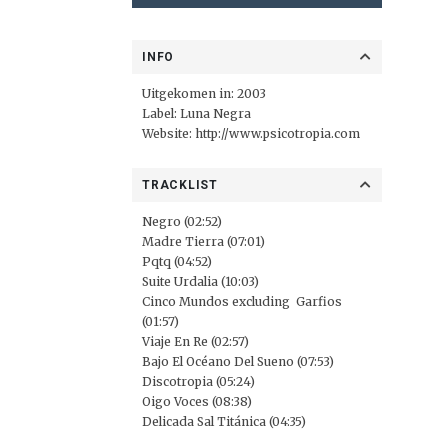
INFO
Uitgekomen in: 2003
Label: Luna Negra
Website:
http://www.psicotropia.com
TRACKLIST
Negro (02:52)
Madre Tierra (07:01)
Pqtq (04:52)
Suite Urdalia (10:03)
Cinco Mundos excluding Garfios
(01:57)
Viaje En Re (02:57)
Bajo El Océano Del Sueno (07:53)
Discotropia (05:24)
Oigo Voces (08:38)
Delicada Sal Titánica (04:35)