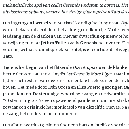
melancholische spel van cellist Caramés wederom te horen is. H
afwisselende opbouw, waarna het stevige gitaarspel van Tato de cl
Het ingetogen basspel van Mariscal kondigt het begin van
Bajo
wordt helaas ontsierd door het achtergrondkoortje. Na de, ove
leadzang zijn de klanken van Cuevas’ dwarsfluit opnieuw te h
verwijzingen naar
Jethro Tull
en zelfs
Genesis
naar voren. Te
voor mij welhaast onuitspreekbare titel, is er een hoofdrol weg
Tato.
Tijdens het begin van het flitsende
Discotropia
doen de klanken 
beetje denken aan Pink Floyd’s
Let There Be More Light
. Daar h
tijdens het restant van deze instrumentale track komen de in
boven. Het mede door Iván Orosa en Elisa Puerto gezongen
Oi
pianoklanken. De stemmige, woordloze zang en de dwarsfluit 
’70 stemming op. Na een opzwepend pandemonium met strak dr
zowaar een originele harmonicasolo van diezelfde Cuevas. Na d
de zang het einde van het nummer in.
Het album wordt afgesloten door een hartstochtelijke voordrach