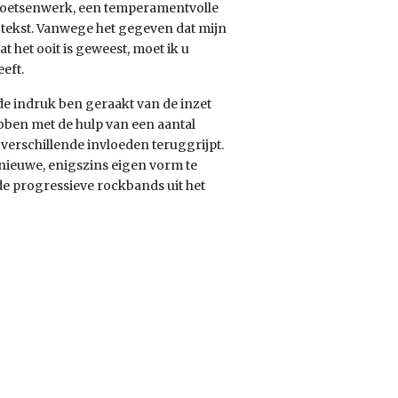
el toetsenwerk, een temperamentvolle
e tekst. Vanwege het gegeven dat mijn
 het ooit is geweest, moet ik u
eft.
 de indruk ben geraakt van de inzet
hebben met de hulp van een aantal
verschillende invloeden teruggrijpt.
 nieuwe, enigszins eigen vorm te
nde progressieve rockbands uit het