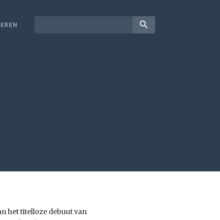
search
EREN
n het titelloze debuut van