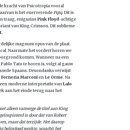
de kracht van Psicotropia vooral
 daarvan is het enerverende
Pqtq
. Dit is
en traag, enigszins
Pink Floyd
-achtige
ariant van King Crimson. Dit sublieme
t
.
rdelijke magnum opus van de plaat.
scal. Naarmate het vordert horen we
 voorgrond komen. Wanneer na een
Pablo Tato te horen is, volgt al gauw
trouwde Spaans. Desondanks verwijst
 Forneria Marconi
en
Le Orme
. Na
d een moderne interpretatie van
Lalo
k aan het einde terug naar het
iet alleen vanwege de titel aan King
geïnspireerd is door dat van Robert
ven, maar dat terzijde. Het daarop
ig beïnvloed werkje, waarbij het