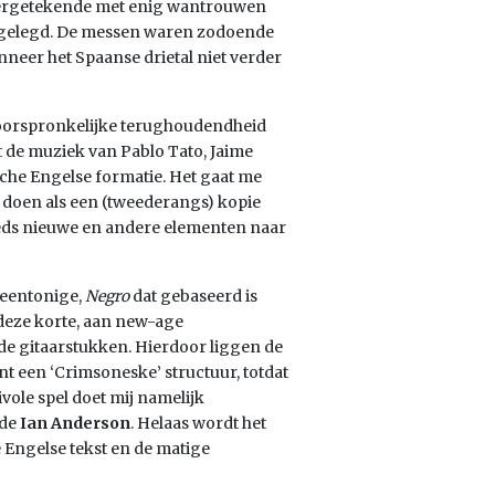
 ondergetekende met enig wantrouwen
ft gelegd. De messen waren zodoende
nneer het Spaanse drietal niet verder
n oorspronkelijke terughoudendheid
t de muziek van Pablo Tato, Jaime
sche Engelse formatie. Het gaat me
 doen als een (tweederangs) kopie
eds nieuwe en andere elementen naar
 eentonige,
Negro
dat gebaseerd is
deze korte, aan new-age
e gitaarstukken. Hierdoor liggen de
 een ‘Crimsoneske’ structuur, totdat
ivole spel doet mij namelijk
nde
Ian Anderson
. Helaas wordt het
Engelse tekst en de matige