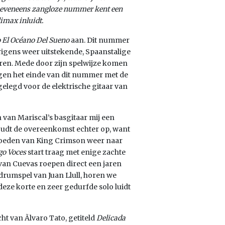
et eveneens zangloze nummer kent een
imax inluidt.
 El Océano Del Sueno
aan. Dit nummer
rigens weer uitstekende, Spaanstalige
oren. Mede door zijn spelwijze komen
gen het einde van dit nummer met de
gelegd voor de elektrische gitaar van
van Mariscal’s basgitaar mij een
oudt de overeenkomst echter op, want
vloeden van King Crimson weer naar
go Voces
start traag met enige zachte
van Cuevas roepen direct een jaren
umspel van Juan Llull, horen we
eze korte en zeer gedurfde solo luidt
t van Ãlvaro Tato, getiteld
Delicada