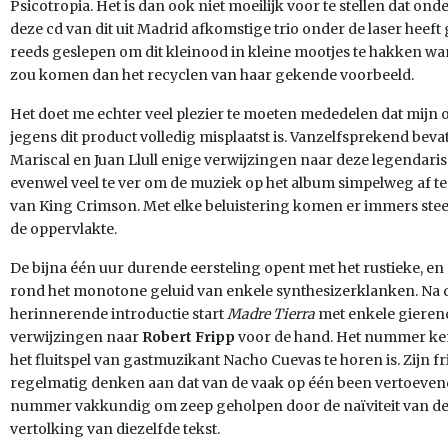
Psicotropia. Het is dan ook niet moeilijk voor te stellen dat
deze cd van dit uit Madrid afkomstige trio onder de laser hee
reeds geslepen om dit kleinood in kleine mootjes te hakken wa
zou komen dan het recyclen van haar gekende voorbeeld.
Het doet me echter veel plezier te moeten mededelen dat mij
jegens dit product volledig misplaatst is. Vanzelfsprekend beva
Mariscal en Juan Llull enige verwijzingen naar deze legendari
evenwel veel te ver om de muziek op het album simpelweg af te
van King Crimson. Met elke beluistering komen er immers ste
de oppervlakte.
De bijna één uur durende eersteling opent met het rustieke, en
rond het monotone geluid van enkele synthesizerklanken. Na 
herinnerende introductie start
Madre Tierra
met enkele gierend
verwijzingen naar
Robert Fripp
voor de hand. Het nummer kent
het fluitspel van gastmuzikant Nacho Cuevas te horen is. Zijn fr
regelmatig denken aan dat van de vaak op één been vertoeve
nummer vakkundig om zeep geholpen door de naïviteit van de 
vertolking van diezelfde tekst.