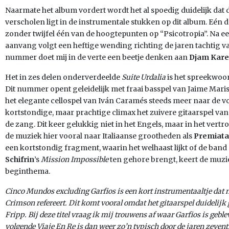
Naarmate het album vordert wordt het al spoedig duidelijk dat 
verscholen ligt in de instrumentale stukken op dit album. Eén
zonder twijfel één van de hoogtepunten op “Psicotropia”. Na e
aanvang volgt een heftige wending richting de jaren tachtig v
nummer doet mij in de verte een beetje denken aan
Djam Kare
Het in zes delen onderverdeelde
Suite Urdalia
is het spreekwoo
Dit nummer opent geleidelijk met fraai basspel van Jaime Mari
het elegante cellospel van Iván Caramés steeds meer naar de
kortstondige, maar prachtige climax het zuivere gitaarspel van 
de zang. Dit keer gelukkig niet in het Engels, maar in het ver
de muziek hier vooral naar Italiaanse grootheden als
Premiata
een kortstondig fragment, waarin het welhaast lijkt of de ban
Schifrin
’s
Mission Impossible
ten gehore brengt, keert de muzie
beginthema.
Cinco Mundos excluding Garfios is een kort instrumentaaltje dat n
Crimson refereert. Dit komt vooral omdat het gitaarspel duidelijk 
Fripp. Bij deze titel vraag ik mij trouwens af waar
Garfios
is geble
volgende
Viaje En Re
is dan weer zo’n typisch door de jaren zevent