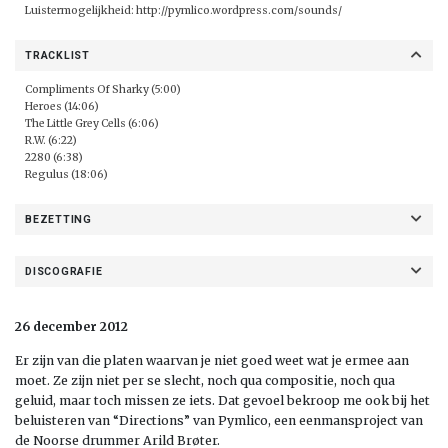
Luistermogelijkheid:
http://pymlico.wordpress.com/sounds/
TRACKLIST
Compliments Of Sharky (5:00)
Heroes (14:06)
The Little Grey Cells (6:06)
R.W. (6:22)
2280 (6:38)
Regulus (18:06)
BEZETTING
DISCOGRAFIE
26 december 2012
Er zijn van die platen waarvan je niet goed weet wat je ermee aan
moet. Ze zijn niet per se slecht, noch qua compositie, noch qua
geluid, maar toch missen ze iets. Dat gevoel bekroop me ook bij het
beluisteren van “Directions” van Pymlico, een eenmansproject van
de Noorse drummer Arild Brøter.