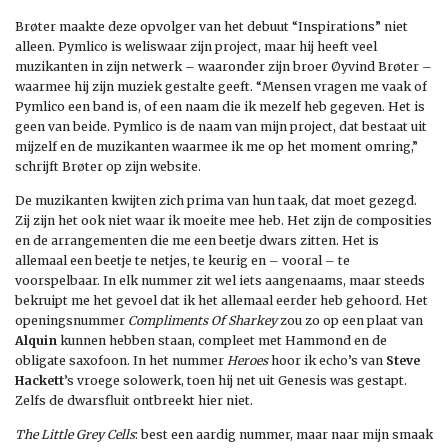
Brøter maakte deze opvolger van het debuut “Inspirations” niet
alleen. Pymlico is weliswaar zijn project, maar hij heeft veel
muzikanten in zijn netwerk – waaronder zijn broer Øyvind Brøter –
waarmee hij zijn muziek gestalte geeft. “Mensen vragen me vaak of
Pymlico een band is, of een naam die ik mezelf heb gegeven. Het is
geen van beide. Pymlico is de naam van mijn project, dat bestaat uit
mijzelf en de muzikanten waarmee ik me op het moment omring,”
schrijft Brøter op zijn website.
De muzikanten kwijten zich prima van hun taak, dat moet gezegd.
Zij zijn het ook niet waar ik moeite mee heb. Het zijn de composities
en de arrangementen die me een beetje dwars zitten. Het is
allemaal een beetje te netjes, te keurig en – vooral – te
voorspelbaar. In elk nummer zit wel iets aangenaams, maar steeds
bekruipt me het gevoel dat ik het allemaal eerder heb gehoord. Het
openingsnummer
Compliments Of Sharkey
zou zo op een plaat van
Alquin
kunnen hebben staan, compleet met Hammond en de
obligate saxofoon. In het nummer
Heroes
hoor ik echo’s van
Steve
Hackett
’s vroege solowerk, toen hij net uit Genesis was gestapt.
Zelfs de dwarsfluit ontbreekt hier niet.
The Little Grey Cells
: best een aardig nummer, maar naar mijn smaak