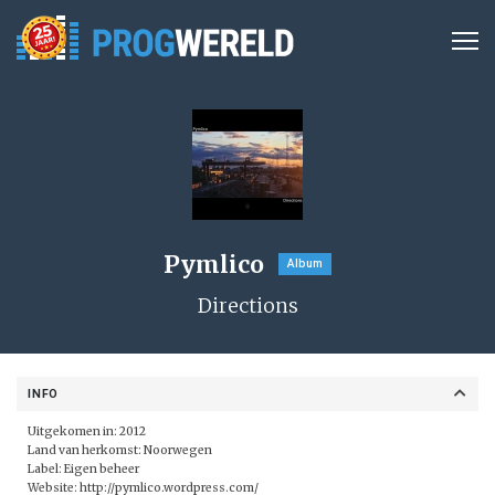
Pymlico
Album
Directions
INFO
Uitgekomen in: 2012
Land van herkomst: Noorwegen
Label:
Eigen beheer
Website:
http://pymlico.wordpress.com/