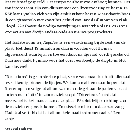
iets te braaf gespeeld. Het tempo zou best wat omhoog kunnen. Het
zou interessant zijn van dit nummer een liveuitvoering te horen. In
R.W.
laat Pymlico zich van zijn ambientkant horen. Maar daarin hoor
ik een gitaarsolo met exact het geluid van
David Gilmour
van
Pink
Floyd
.
2280
bevat de nodige verwijzingen naar
The Alans Parsons
Project
en een dozijn andere oude en nieuwe progrockacts.
Het laatste nummer,
Regulus
, is een verademing bij de rest van de
plaat. Het duurt 18 minuten en daarin worden veel thema’s
afgewisseld, waarbij af en toe een dissonantje niet wordt geschuwd.
Daarmee duikt Pymlico voor het eerst een beetje de diepte in. Het
kan dus wel!
“Directions” is geen slechte plaat, verre van, maar het blijft allemaal
teveel keurig binnen de lijntjes. We kunnen alleen maar hopen dat
Brøter op een volgend album wat meer de gebaande paden verlaat
en iets meer ‘bite’ in zijn muziek stopt. “Directions”, juist dat
meervoud is het manco aan deze plaat. Eén duidelijke richting zou
de muziek ten goede komen. En misschien hier en daar wat zang…
Had ik al verteld dat het album helemaal instrumentaal is? Een
zesje.
Marcel Debets