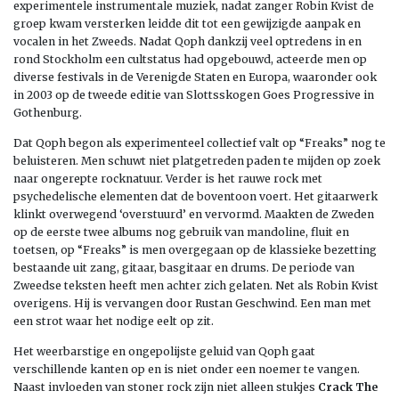
experimentele instrumentale muziek, nadat zanger Robin Kvist de
groep kwam versterken leidde dit tot een gewijzigde aanpak en
vocalen in het Zweeds. Nadat Qoph dankzij veel optredens in en
rond Stockholm een cultstatus had opgebouwd, acteerde men op
diverse festivals in de Verenigde Staten en Europa, waaronder ook
in 2003 op de tweede editie van Slottsskogen Goes Progressive in
Gothenburg.
Dat Qoph begon als experimenteel collectief valt op “Freaks” nog te
beluisteren. Men schuwt niet platgetreden paden te mijden op zoek
naar ongerepte rocknatuur. Verder is het rauwe rock met
psychedelische elementen dat de boventoon voert. Het gitaarwerk
klinkt overwegend ‘overstuurd’ en vervormd. Maakten de Zweden
op de eerste twee albums nog gebruik van mandoline, fluit en
toetsen, op “Freaks” is men overgegaan op de klassieke bezetting
bestaande uit zang, gitaar, basgitaar en drums. De periode van
Zweedse teksten heeft men achter zich gelaten. Net als Robin Kvist
overigens. Hij is vervangen door Rustan Geschwind. Een man met
een strot waar het nodige eelt op zit.
Het weerbarstige en ongepolijste geluid van Qoph gaat
verschillende kanten op en is niet onder een noemer te vangen.
Naast invloeden van stoner rock zijn niet alleen stukjes
Crack The