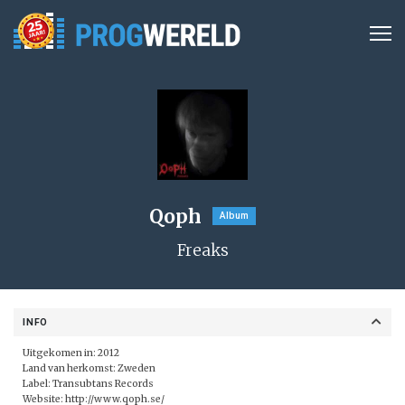
Qoph
Album
Freaks
INFO
Uitgekomen in: 2012
Land van herkomst: Zweden
Label:
Transubtans Records
Website:
http://www.qoph.se/