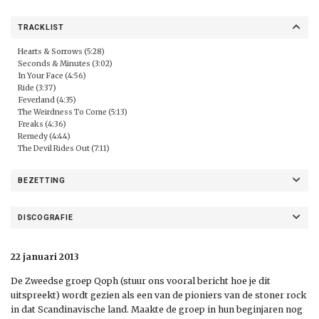
TRACKLIST
Hearts & Sorrows (5:28)
Seconds & Minutes (3:02)
In Your Face (4:56)
Ride (3:37)
Feverland (4:35)
The Weirdness To Come (5:13)
Freaks (4:36)
Remedy (4:44)
The Devil Rides Out (7:11)
BEZETTING
DISCOGRAFIE
22 januari 2013
De Zweedse groep Qoph (stuur ons vooral bericht hoe je dit
uitspreekt) wordt gezien als een van de pioniers van de stoner rock
in dat Scandinavische land. Maakte de groep in hun beginjaren nog