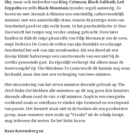
Sky
, maar ook invloeden van
King Crimson
,
Black Sabbath, Led
Zeppelin
en zelfs
Black Mountain
(zonder orgel) aanwezig. Zo
horen we met
Seconds & Minutes
een onschuldig radiovriendelijk
nummer met een aanstekelijk ritme, waarin de prettige stem van
Geschwind goed tot zijn recht komt. In het psychedelische
In Your
Face
wordt het tempo nog verder omlaag gebracht. Even later
knallen in
Ride
de ruige gitaarriffs van Filip Norman je om de oren,
mept Federico De Costa de vellen van zijn drumkits en schraapt
Geschwind het eelt van zijn stembanden. Als een duvel uit een
doosje klinkt halverwege een saxofoonsolo van een niet bij de
credits genoemde gast. En eigenlijk verhoogt dat alleen maar de
feestvreugde! Op
The Weirdness To Come
wordt dit kunstje nog eens
herhaald, maar dan met een verlenging van twee minuten.
Met uitzondering van het zeven minuten durende gefreak op
The
Devil Rides Out
klokken alle nummers op dit nog geen drie kwartier
durende album rond de vier a vijf minuten. Qoph is een energieke
rockband zoals er ontelbare te vinden zijn: bruisend en overlopend
van passie. Het kwartet staat niet in de boeken als een productieve
groep, maar wanneer men zoals op “Freaks” uit de schulp kruipt,
mag iedereen dat weten. En het liefst horen.
Hans Ravensbergen