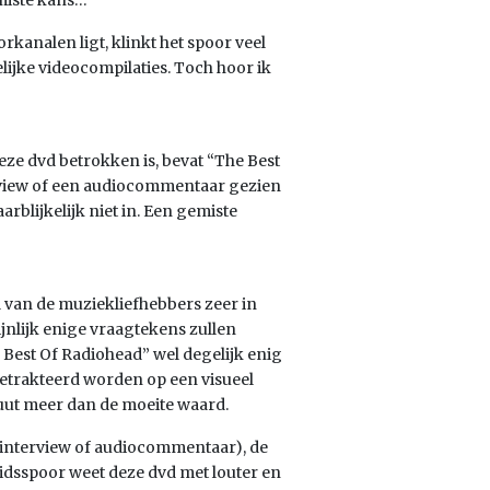
emiste kans…
kanalen ligt, klinkt het spoor veel
ijke videocompilaties. Toch hoor ik
eze dvd betrokken is, bevat “The Best
erview of een audiocommentaar gezien
arblijkelijk niet in. Een gemiste
l van de muziekliefhebbers zeer in
ijnlijk enige vraagtekens zullen
e Best Of Radiohead” wel degelijk enig
 getrakteerd worden op een visueel
luut meer dan de moeite waard.
 interview of audiocommentaar), de
uidsspoor weet deze dvd met louter en