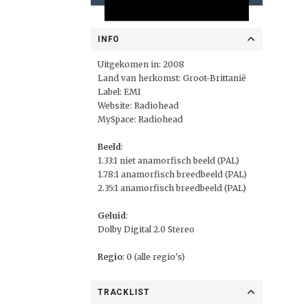
INFO
Uitgekomen in: 2008
Land van herkomst: Groot-Brittanië
Label:
EMI
Website:
Radiohead
MySpace:
Radiohead
Beeld
:
1.33:1 niet anamorfisch beeld (PAL)
1.78:1 anamorfisch breedbeeld (PAL)
2.35:1 anamorfisch breedbeeld (PAL)
Geluid
:
Dolby Digital 2.0 Stereo
Regio
: 0 (alle regio's)
TRACKLIST