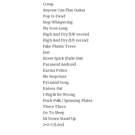
Creep
Anyone Can Play Guitar
Pop Is Dead
Stop Whispering
My Iron Lung
High And Dry [UK versie]
High And Dry [US versie]
Fake Plastic Trees
Just
Street Spirit (Fade Out)
Paranoid Android
Karma Police
No Surprises
Pyramid Song
Knives Out
I Might Be Wrong
Push Pulk / Spinning Plates
There There
Go To Sleep
Sit Down Stand Up
2+2=5 [Live]