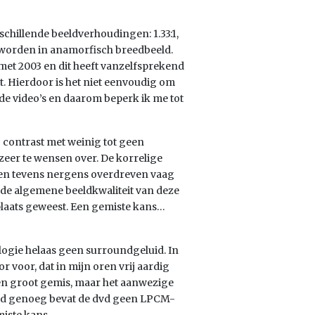
rschillende beeldverhoudingen: 1.33:1,
d worden in anamorfisch breedbeeld.
met 2003 en dit heeft vanzelfsprekend
pt. Hierdoor is het niet eenvoudig om
 de video’s en daarom beperk ik me tot
 contrast met weinig tot geen
 zeer te wensen over. De korrelige
den tevens nergens overdreven vaag
n de algemene beeldkwaliteit van deze
plaats geweest. Een gemiste kans…
hologie helaas geen surroundgeluid. In
r voor, dat in mijn oren vrij aardig
een groot gemis, maar het aanwezige
eemd genoeg bevat de dvd geen LPCM-