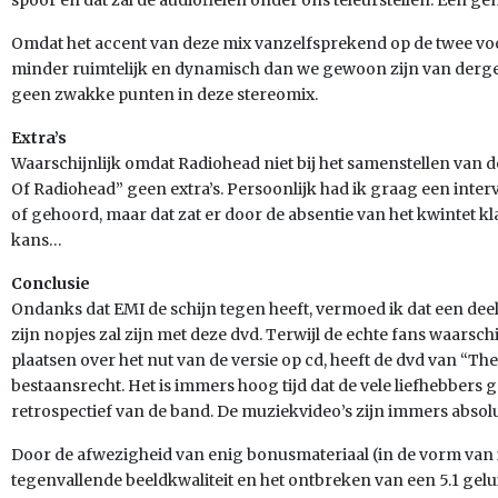
spoor en dat zal de audiofielen onder ons teleurstellen. Een g
Omdat het accent van deze mix vanzelfsprekend op de twee voor
minder ruimtelijk en dynamisch dan we gewoon zijn van dergel
geen zwakke punten in deze stereomix.
Extra’s
Waarschijnlijk omdat Radiohead niet bij het samenstellen van d
Of Radiohead” geen extra’s. Persoonlijk had ik graag een int
of gehoord, maar dat zat er door de absentie van het kwintet kla
kans…
Conclusie
Ondanks dat EMI de schijn tegen heeft, vermoed ik dat een dee
zijn nopjes zal zijn met deze dvd. Terwijl de echte fans waarsch
plaatsen over het nut van de versie op cd, heeft de dvd van “Th
bestaansrecht. Het is immers hoog tijd dat de vele liefhebbers
retrospectief van de band. De muziekvideo’s zijn immers abso
Door de afwezigheid van enig bonusmateriaal (in de vorm van
tegenvallende beeldkwaliteit en het ontbreken van een 5.1 gel