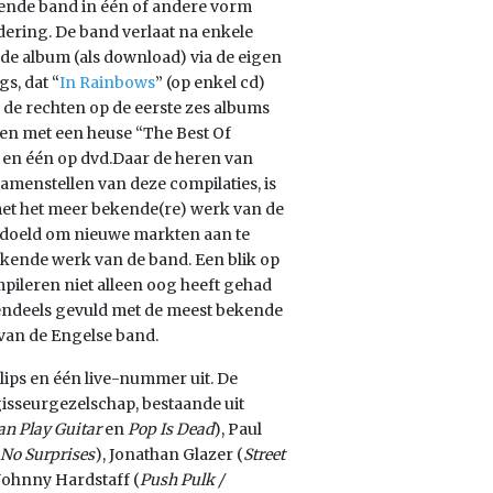
fende band in één of andere vorm
ering. De band verlaat na enkele
de album (als download) via de eigen
s, dat “
In Rainbows
” (op enkel cd)
n de rechten op de eerste zes albums
ken met een heuse “The Best Of
d en één op dvd.Daar de heren van
amenstellen van deze compilaties, is
 met het meer bekende(re) werk van de
bedoeld om nieuwe markten aan te
kende werk van de band. Een blik op
ompileren niet alleen oog heeft gehad
tendeels gevuld met de meest bekende
s van de Engelse band.
lips en één live-nummer uit. De
isseurgezelschap, bestaande uit
n Play Guitar
en
Pop Is Dead
), Paul
No Surprises
), Jonathan Glazer (
Street
 Johnny Hardstaff (
Push Pulk /