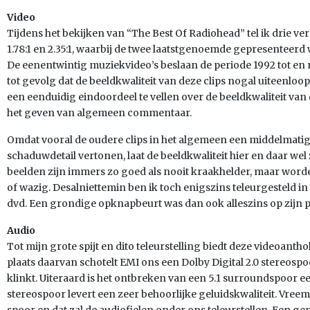
Video
Tijdens het bekijken van “The Best Of Radiohead” tel ik drie ve
1.78:1 en 2.35:1, waarbij de twee laatstgenoemde gepresenteer
De eenentwintig muziekvideo’s beslaan de periode 1992 tot en 
tot gevolg dat de beeldkwaliteit van deze clips nogal uiteenloo
een eenduidig eindoordeel te vellen over de beeldkwaliteit van
het geven van algemeen commentaar.
Omdat vooral de oudere clips in het algemeen een middelmatig
schaduwdetail vertonen, laat de beeldkwaliteit hier en daar wel
beelden zijn immers zo goed als nooit kraakhelder, maar wor
of wazig. Desalniettemin ben ik toch enigszins teleurgesteld i
dvd. Een grondige opknapbeurt was dan ook alleszins op zijn 
Audio
Tot mijn grote spijt en dito teleurstelling biedt deze videoant
plaats daarvan schotelt EMI ons een Dolby Digital 2.0 stereospoo
klinkt. Uiteraard is het ontbreken van een 5.1 surroundspoor 
stereospoor levert een zeer behoorlijke geluidskwaliteit. Vr