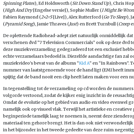
Spinning Plates
), Ed Holdsworth (
Sit Down Stand Up
), Chris Hop
(
High And Dry
[Engelse versie]), Sophie Muller (
I Might Be Wro
Fabien Raymond (
2+2=5
[Live]), Alex Rutterford (
Go To Sleep
), J
(
Pyramid Song
), Jamie Thraves (
Just
) en Brett Turnbull (
Creep
e
De oplettende Radiohead-adept ziet natuurlijk onmiddellijk dat 
verschenen dvd “7 Television Commercials” ook op deze dvd 
deze muziekverzameling gedegradeerd tot een exclusief hebbed
echte verzamelaars bedoeld is. Diezelfde aandachtige fan zal
muziekvideo’s bevat van de albums “
Kid A
” en “In Rainbows”. T
nummer van laatstgenoemde voor de hand ligt (EMI heeft immers
spijtig dat de band nooit een clip heeft laten maken voor een 
In tegenstelling tot de verzameling op cd worden de nummers 
volgorde vertoond, zodat de kijker enig inzicht in de reusacht
Omdat de evolutie op het gebied van audio en video evenwel grot
namelijk ook op visueel vlak. Terwijl het artistieke en creatieve
beginperiode tamelijk laag te noemen is, neemt deze ziender
materiaal ten gehore brengt. Het is dan ook niet verwonderlijk 
in het bijzonder in het tweede gedeelte van deze ruim negent