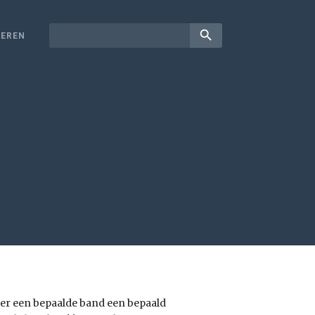
search
EREN
eer een bepaalde band een bepaald