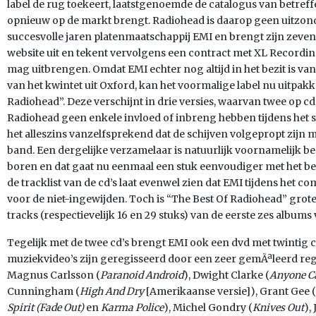
label de rug toekeert, laatstgenoemde de catalogus van betref
opnieuw op de markt brengt. Radiohead is daarop geen uitzond
succesvolle jaren platenmaatschappij EMI en brengt zijn zeven
website uit en tekent vervolgens een contract met XL Recording
mag uitbrengen. Omdat EMI echter nog altijd in het bezit is va
van het kwintet uit Oxford, kan het voormalige label nu uitpak
Radiohead”. Deze verschijnt in drie versies, waarvan twee op c
Radiohead geen enkele invloed of inbreng hebben tijdens het s
het alleszins vanzelfsprekend dat de schijven volgepropt zijn
band. Een dergelijke verzamelaar is natuurlijk voornamelijk 
boren en dat gaat nu eenmaal een stuk eenvoudiger met het be
de tracklist van de cd’s laat evenwel zien dat EMI tijdens het c
voor de niet-ingewijden. Toch is “The Best Of Radiohead” gro
tracks (respectievelijk 16 en 29 stuks) van de eerste zes album
Tegelijk met de twee cd’s brengt EMI ook een dvd met twintig c
muziekvideo’s zijn geregisseerd door een zeer gemÃªleerd reg
Magnus Carlsson (
Paranoid Android
), Dwight Clarke (
Anyone Ca
Cunningham (
High And Dry
[Amerikaanse versie]), Grant Gee (
Spirit (Fade Out)
en
Karma Police
), Michel Gondry (
Knives Out
),