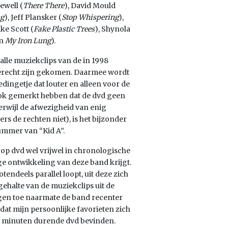
ewell (
There There
), David Mould
ng
), Jeff Plansker (
Stop Whispering
),
ake Scott (
Fake Plastic Trees
), Shynola
n
My Iron Lung
).
alle muziekclips van de in 1998
terecht zijn gekomen. Daarmee wordt
ingetje dat louter en alleen voor de
 ook gemerkt hebben dat de dvd geen
erwijl de afwezigheid van enig
 de rechten niet), is het bijzonder
nummer van “Kid A”.
op dvd wel vrijwel in chronologische
ige ontwikkeling van deze band krijgt.
endeels parallel loopt, uit deze zich
 gehalte van de muziekclips uit de
ogen toe naarmate de band recenter
dat mijn persoonlijke favorieten zich
ig minuten durende dvd bevinden.