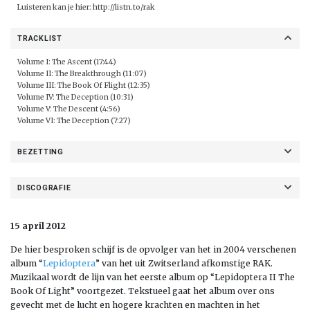
Luisteren kan je hier:
http://listn.to/rak
TRACKLIST
Volume I: The Ascent (17:44)
Volume II: The Breakthrough (11:07)
Volume III: The Book Of Flight (12:35)
Volume IV: The Deception (10:31)
Volume V: The Descent (4:56)
Volume VI: The Deception (7:27)
BEZETTING
DISCOGRAFIE
15 april 2012
De hier besproken schijf is de opvolger van het in 2004 verschenen
album “
Lepidoptera
” van het uit Zwitserland afkomstige RAK.
Muzikaal wordt de lijn van het eerste album op “Lepidoptera II The
Book Of Light” voortgezet. Tekstueel gaat het album over ons
gevecht met de lucht en hogere krachten en machten in het