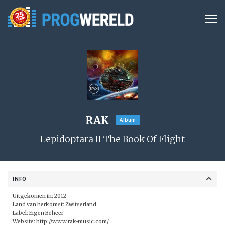
RAK
Album
Lepidoptara II The Book Of Flight
INFO
Uitgekomen in: 2012
Land van herkomst: Zwitserland
Label:
Eigen Beheer
Website:
http://www.rak-music.com/