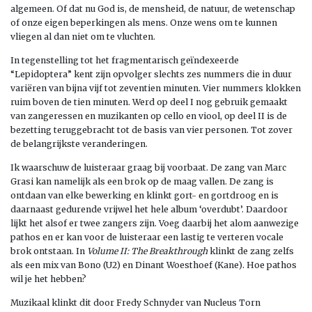
algemeen. Of dat nu God is, de mensheid, de natuur, de wetenschap
of onze eigen beperkingen als mens. Onze wens om te kunnen
vliegen al dan niet om te vluchten.
In tegenstelling tot het fragmentarisch geïndexeerde
“Lepidoptera” kent zijn opvolger slechts zes nummers die in duur
variëren van bijna vijf tot zeventien minuten. Vier nummers klokken
ruim boven de tien minuten. Werd op deel I nog gebruik gemaakt
van zangeressen en muzikanten op cello en viool, op deel II is de
bezetting teruggebracht tot de basis van vier personen. Tot zover
de belangrijkste veranderingen.
Ik waarschuw de luisteraar graag bij voorbaat. De zang van Marc
Grasi kan namelijk als een brok op de maag vallen. De zang is
ontdaan van elke bewerking en klinkt gort- en gortdroog en is
daarnaast gedurende vrijwel het hele album ‘overdubt’. Daardoor
lijkt het alsof er twee zangers zijn. Voeg daarbij het alom aanwezige
pathos en er kan voor de luisteraar een lastig te verteren vocale
brok ontstaan. In
Volume II: The Breakthrough
klinkt de zang zelfs
als een mix van Bono (U2) en Dinant Woesthoef (Kane). Hoe pathos
wil je het hebben?
Muzikaal klinkt dit door Fredy Schnyder van Nucleus Torn