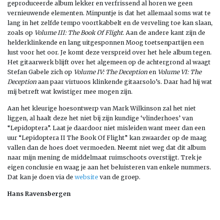
geproduceerde album lekker en verfrissend al horen we geen
vernieuwende elementen. Minpuntje is dat het allemaal soms wat te
lang in het zelfde tempo voortkabbelt en de verveling toe kan slaan,
zoals op
Volume III: The Book Of Flight
. Aan de andere kant zijn de
helderklinkende en lang uitgesponnen Moog toetsenpartijen een
lust voor het oor. Je komt deze verspreid over het hele album tegen.
Het gitaarwerk blijft over het algemeen op de achtergrond al waagt
Stefan Gabele zich op
Volume IV: The Deception
en
Volume VI: The
Deception
aan paar virtuoos klinkende gitaarsolo’s. Daar had hij wat
mij betreft wat kwistiger mee mogen zijn.
Aan het kleurige hoesontwerp van Mark Wilkinson zal het niet
liggen, al haalt deze het niet bij zijn kundige ‘vlinderhoes’ van
“Lepidoptera”. Laat je daardoor niet misleiden want meer dan een
uur “Lepidoptera II The Book Of Flight” kan zwaarder op de maag
vallen dan de hoes doet vermoeden. Neemt niet weg dat dit album
naar mijn mening de middelmaat ruimschoots overstijgt. Trek je
eigen conclusie en waag je aan het beluisteren van enkele nummers.
Dat kan je doen via de
website
van de groep.
Hans Ravensbergen