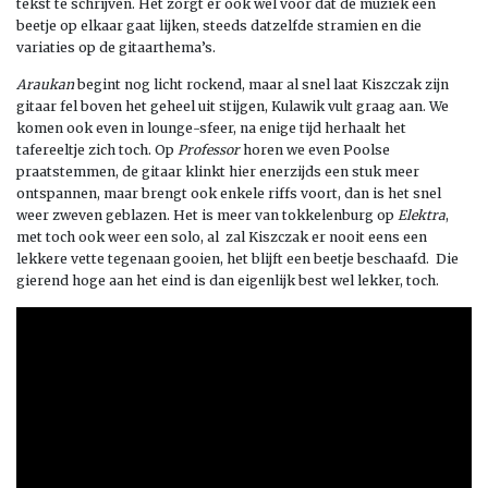
tekst te schrijven. Het zorgt er ook wel voor dat de muziek een
beetje op elkaar gaat lijken, steeds datzelfde stramien en die
variaties op de gitaarthema’s.
Araukan
begint nog licht rockend, maar al snel laat Kiszczak zijn
gitaar fel boven het geheel uit stijgen, Kulawik vult graag aan. We
komen ook even in lounge-sfeer, na enige tijd herhaalt het
tafereeltje zich toch. Op
Professor
horen we even Poolse
praatstemmen, de gitaar klinkt hier enerzijds een stuk meer
ontspannen, maar brengt ook enkele riffs voort, dan is het snel
weer zweven geblazen. Het is meer van tokkelenburg op
Elektra
,
met toch ook weer een solo, al zal Kiszczak er nooit eens een
lekkere vette tegenaan gooien, het blijft een beetje beschaafd. Die
gierend hoge aan het eind is dan eigenlijk best wel lekker, toch.