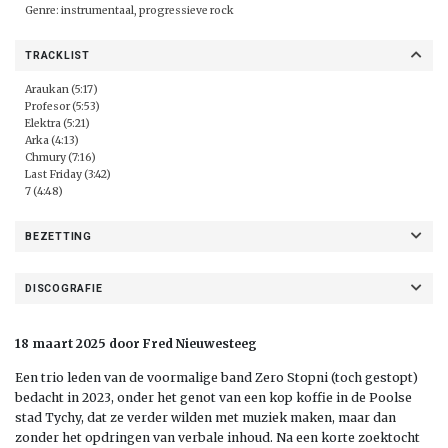
Genre: instrumentaal, progressieve rock
TRACKLIST
Araukan (5:17)
Profesor (5:53)
Elektra (5:21)
Arka (4:13)
Chmury (7:16)
Last Friday (3:42)
7 (4:48)
BEZETTING
DISCOGRAFIE
18 maart 2025 door Fred Nieuwesteeg
Een trio leden van de voormalige band Zero Stopni (toch gestopt)
bedacht in 2023, onder het genot van een kop koffie in de Poolse
stad Tychy, dat ze verder wilden met muziek maken, maar dan
zonder het opdringen van verbale inhoud. Na een korte zoektocht