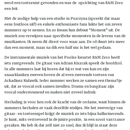
werd een toetsenist gevonden en was de oprichting van RAM Zero
een feit.
Met de nodige hulp van een studio in Pszczyna (spreekt dat maar
eens foutloos uit!) en enkele enthousiaste fans lukte het om zeven
nummers op te nemen. En zo kwam hun debuut “Moment” uit. De
muziek zou verwijzen naar specifieke momenten in de levens van de
muzikanten. Ik neem dit direct voor waar aan. De cd duurt iets meer
dan een moment, maar na dik een half uur is het wel gedaan.
De instrumentale muziek van het Poolse kwartet RAM Zero heeft
iets rustgevends. De gitaar van Adrian Kiszcak speelt de hoofdrol.
In alle nummers laat hij horen dat hij er wat van kan en zijn
snaarklanken zweven boven de al even zwevende toetsen van
Arkadiusz Kulawik. Ieder nummer werken ze samen een thema’tje
uit, dat ze vooral ook samen invullen. Drums en basgitaar zijn
vooral ondersteunend en maken niet zoveel indruk.
Herhaling is voor hen ook de kracht van de reclame, want binnen de
nummers herhalen ze vaak dezelfde stukjes. Me het zweverige van
gitaar- en toetsenspel krijgt de muziek zo iets bijna hallucinerends.
Je kunt, mits vertoevend in de juiste positie, in een soort van trance
geraken. Nu heb ik dat zelf niet zo snel, dus ik blijf in staat deze