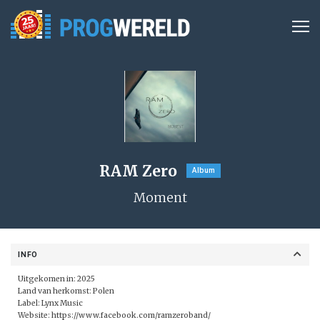
RAM Zero
Album
Moment
INFO
Uitgekomen in: 2025
Land van herkomst: Polen
Label:
Lynx Music
Website:
https://www.facebook.com/ramzeroband/