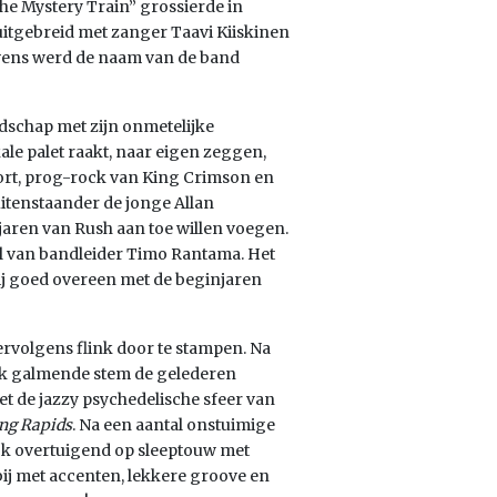
e Mystery Train” grossierde in
 uitgebreid met zanger Taavi Kiiskinen
vens werd de naam van de band
dschap met zijn onmetelijke
e palet raakt, naar eigen zeggen,
ort, prog-rock van King Crimson en
itenstaander de jonge Allan
jaren van Rush aan toe willen voegen.
l van bandleider Timo Rantama. Het
ij goed overeen met de beginjaren
ervolgens flink door te stampen. Na
ijk galmende stem de gelederen
met de jazzy psychedelische sfeer van
ng Rapids
. Na een aantal onstuimige
ack overtuigend op sleeptouw met
ij met accenten, lekkere groove en