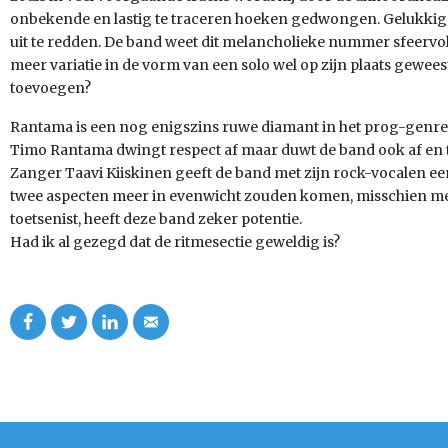
onbekende en lastig te traceren hoeken gedwongen. Gelukkig 
uit te redden. De band weet dit melancholieke nummer sfeervol 
meer variatie in de vorm van een solo wel op zijn plaats gewees
toevoegen?
Rantama is een nog enigszins ruwe diamant in het prog-genre
Timo Rantama dwingt respect af maar duwt de band ook af en to
Zanger Taavi Kiiskinen geeft de band met zijn rock-vocalen e
twee aspecten meer in evenwicht zouden komen, misschien me
toetsenist, heeft deze band zeker potentie.
Had ik al gezegd dat de ritmesectie geweldig is?