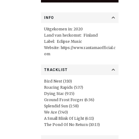
INFO
Uitgekomen in: 2020
Land van herkomst: Finland
Label:
Eclipse Music
Website:
https://www.rantamaofficial.c
om
TRACKLIST
Bird Nest (3:10)
Roaring Rapids (5:37)
Dying Star (9:15)
Ground Frost Forger (6:36)
Splendid Sun (1:58)
We Are (7:40)
A Small Blink Of Light (6:11)
The Pond Of No Return (10:13)