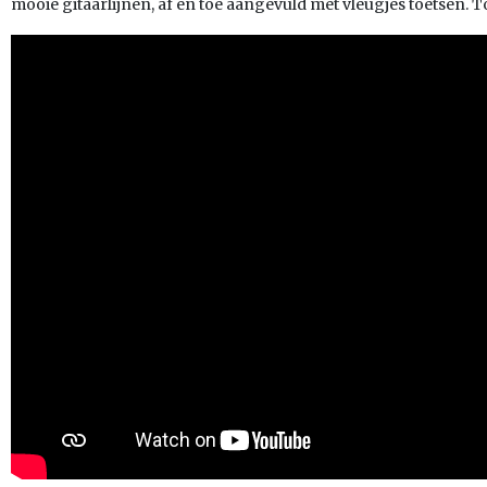
mooie gitaarlijnen, af en toe aangevuld met vleugjes toetsen