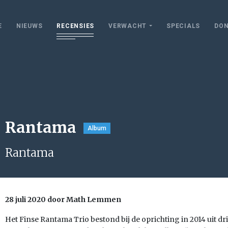
E
NIEUWS
RECENSIES
VERWACHT
SPECIALS
DON
Rantama
Album
Rantama
28 juli 2020 door Math Lemmen
Het Finse Rantama Trio bestond bij de oprichting in 2014 uit dr