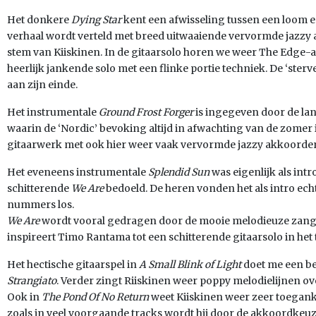
Het donkere
Dying Star
kent een afwisseling tussen een loom 
verhaal wordt verteld met breed uitwaaiende vervormde jazzy 
stem van Kiiskinen. In de gitaarsolo horen we weer The Edge-a
heerlijk jankende solo met een flinke portie techniek. De ‘ste
aan zijn einde.
Het instrumentale
Ground Frost Forger
is ingegeven door de lan
waarin de ‘Nordic’ bevoking altijd in afwachting van de zomer 
gitaarwerk met ook hier weer vaak vervormde jazzy akkoorde
Het eveneens instrumentale
Splendid Sun
was eigenlijk als int
schitterende
We Are
bedoeld. De heren vonden het als intro ech
nummers los.
We Are
wordt vooral gedragen door de mooie melodieuze zang 
inspireert Timo Rantama tot een schitterende gitaarsolo in het 
Het hectische gitaarspel in
A Small Blink of Light
doet me een b
Strangiato
. Verder zingt Riiskinen weer poppy melodielijnen o
Ook in
The Pond Of No Return
weet Kiiskinen weer zeer toegank
zoals in veel voorgaande tracks wordt hij door de akkoordkeu