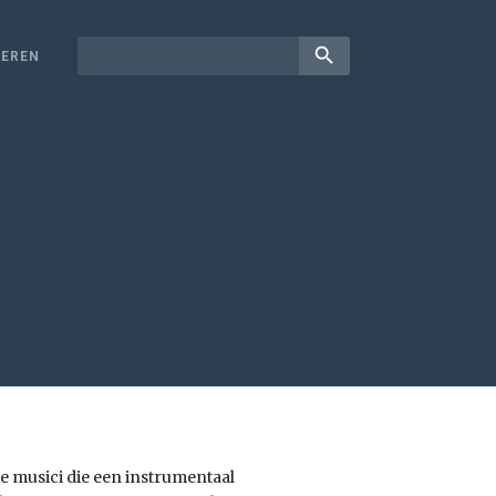
search
EREN
ie musici die een instrumentaal