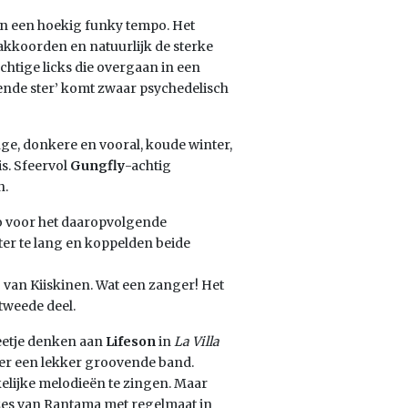
en een hoekig funky tempo. Het
akkoorden en natuurlijk de sterke
chtige licks die overgaan in een
rvende ster’ komt zwaar psychedelisch
ge, donkere en vooral, koude winter,
is. Sfeervol
Gungfly
-achtig
n.
ro voor het daaropvolgende
ter te lang en koppelden beide
van Kiiskinen. Wat een zanger! Het
tweede deel.
eetje denken aan
Lifeson
in
La Villa
ver een lekker groovende band.
elijke melodieën te zingen. Maar
zes van Rantama met regelmaat in