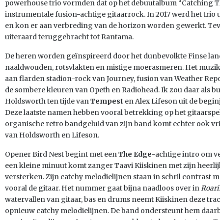
powerhouse trio vormden dat op het debuutalbum “Catching Th
instrumentale fusion-achtige gitaarrock. In 2017 werd het trio
en kon er aan verbreding van de horizon worden gewerkt. Te
uiteraard teruggebracht tot Rantama.
De heren worden geïnspireerd door het dunbevolkte Finse lan
naaldwouden, rotsvlakten en mistige moerasmeren. Het muzikal
aan flarden stadion-rock van Journey, fusion van Weather Rep
de sombere kleuren van Opeth en Radiohead. Ik zou daar als bu
Holdsworth ten tijde van
Tempest
en Alex Lifeson uit de begin
Deze laatste namen hebben vooral betrekking op het gitaarspe
organische retro bandgeluid van zijn band komt echter ook vr
van Holdsworth en Lifeson.
Opener Bird Nest begint met een
The Edge
-achtige intro om v
een kleine minuut komt zanger Taavi Kiiskinen met zijn heerl
versterken. Zijn catchy melodielijnen staan in schril contrast 
vooral de gitaar. Het nummer gaat bijna naadloos over in
Roari
watervallen van gitaar, bas en drums neemt Kiiskinen deze tr
opnieuw catchy melodielijnen. De band ondersteunt hem daarb