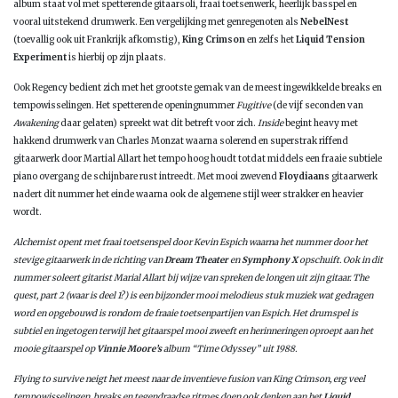
album staat vol met spetterende gitaarsoli, fraai toetsenwerk, heerlijk basspel en
vooral uitstekend drumwerk. Een vergelijking met genregenoten als
NebelNest
(toevallig ook uit Frankrijk afkomstig),
King Crimson
en zelfs het
Liquid Tension
Experiment
is hierbij op zijn plaats.
Ook Regency bedient zich met het grootste gemak van de meest ingewikkelde breaks en
tempowisselingen. Het spetterende openingnummer
Fugitive
(de vijf seconden van
Awakening
daar gelaten) spreekt wat dit betreft voor zich.
Inside
begint heavy met
hakkend drumwerk van Charles Monzat waarna solerend en superstrak riffend
gitaarwerk door Martial Allart het tempo hoog houdt totdat middels een fraaie subtiele
piano overgang de schijnbare rust intreedt. Met mooi zwevend
Floydiaans
gitaarwerk
nadert dit nummer het einde waarna ook de algemene stijl weer strakker en heavier
wordt.
Alchemist
opent met fraai toetsenspel door Kevin Espich waarna het nummer door het
stevige gitaarwerk in de richting van
Dream Theater
en
Symphony X
opschuift. Ook in dit
nummer soleert gitarist Marial Allart bij wijze van spreken de longen uit zijn gitaar. The
quest, part 2 (waar is deel 1?) is een bijzonder mooi melodieus stuk muziek wat gedragen
word en opgebouwd is rondom de fraaie toetsenpartijen van Espich. Het drumspel is
subtiel en ingetogen terwijl het gitaarspel mooi zweeft en herinneringen oproept aan het
mooie gitaarspel op
Vinnie Moore’s
album “Time Odyssey” uit 1988.
Flying to survive
neigt het meest naar de inventieve fusion van
King Crimson
, erg veel
tempowisselingen, breaks en tegendraadse ritmes doen ook denken aan het
Liquid