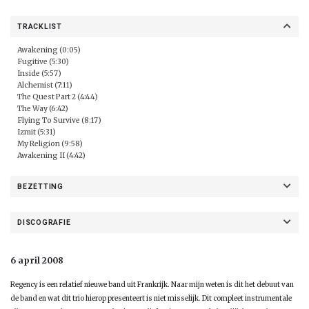
TRACKLIST
Awakening (0:05)
Fugitive (5:30)
Inside (5:57)
Alchemist (7:11)
The Quest Part 2 (4:44)
The Way (6:42)
Flying To Survive (8:17)
Izmit (5:31)
My Religion (9:58)
Awakening II (4:42)
BEZETTING
DISCOGRAFIE
6 april 2008
Regency is een relatief nieuwe band uit Frankrijk. Naar mijn weten is dit het debuut van
de band en wat dit trio hierop presenteert is niet misselijk. Dit compleet instrumentale