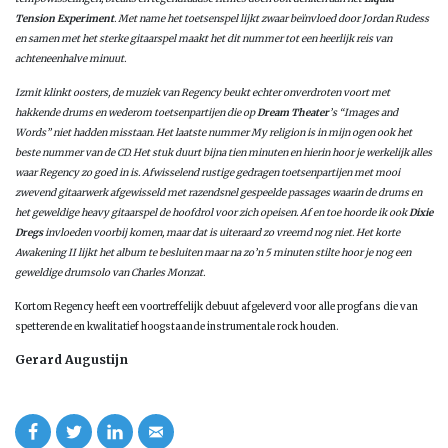
Tension Experiment
. Met name het toetsenspel lijkt zwaar beïnvloed door Jordan Rudess
en samen met het sterke gitaarspel maakt het dit nummer tot een heerlijk reis van
achteneenhalve minuut.
Izmit
klinkt oosters, de muziek van Regency beukt echter onverdroten voort met
hakkende drums en wederom toetsenpartijen die op
Dream
Theater
’s “Images and
Words” niet hadden misstaan. Het laatste nummer
My religion
is in mijn ogen ook het
beste nummer van de CD. Het stuk duurt bijna tien minuten en hierin hoor je werkelijk alles
waar Regency zo goed in is. Afwisselend rustige gedragen toetsenpartijen met mooi
zwevend gitaarwerk afgewisseld met razendsnel gespeelde passages waarin de drums en
het geweldige heavy gitaarspel de hoofdrol voor zich opeisen. Af en toe hoorde ik ook
Dixie
Dregs
invloeden voorbij komen, maar dat is uiteraard zo vreemd nog niet. Het korte
Awakening II
lijkt het album te besluiten maar na zo’n 5 minuten stilte hoor je nog een
geweldige drumsolo van Charles Monzat.
Kortom Regency heeft een voortreffelijk debuut afgeleverd voor alle progfans die van
spetterende en kwalitatief hoogstaande instrumentale rock houden.
Gerard Augustijn