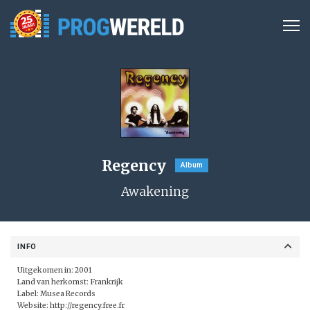
Regency
Album
Awakening
INFO
Uitgekomen in: 2001
Land van herkomst: Frankrijk
Label:
Musea Records
Website:
http://regency.free.fr