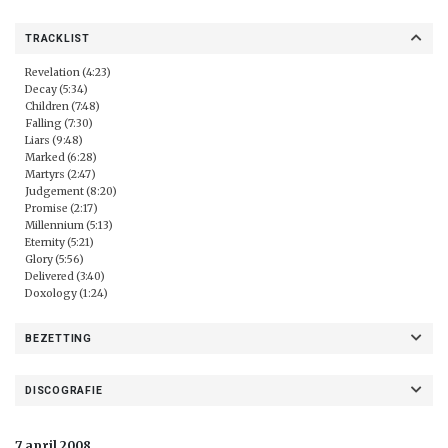
TRACKLIST
Revelation (4:23)
Decay (5:34)
Children (7:48)
Falling (7:30)
Liars (9:48)
Marked (6:28)
Martyrs (2:47)
Judgement (8:20)
Promise (2:17)
Millennium (5:13)
Eternity (5:21)
Glory (5:56)
Delivered (3:40)
Doxology (1:24)
BEZETTING
DISCOGRAFIE
7 april 2008