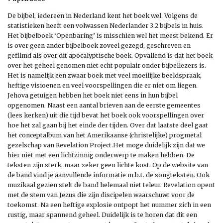
De bijbel, iedereen in Nederland kent het boek wel. Volgens de
statistieken heeft een volwassen Nederlander 3.2 bijbels in huis.
Het bijbelboek ‘Openbaring’ is misschien wel het meest bekend. Er
is over geen ander bijbelboek zoveel gezegd, geschreven en
gefilmd als over dit apocalyptische boek. Opvallend is dat het boek
over het geheel genomen niet echt populair onder bijbellezers is.
Het is namelijk een zwaar boek met veel moeilijke beeldspraak,
heftige visioenen en veel voorspellingen die er niet om liegen.
Jehova getuigen hebben het boek niet eens in hun bijbel
opgenomen. Naast een aantal brieven aan de eerste gemeentes
(lees kerken) uit die tijd bevat het boek ook voorspellingen over
hoe het zal gaan bij het einde der tijden. Over dat laatste deel gaat
het conceptalbum van het Amerikaanse (christelijke) progmetal
gezelschap van Revelation Project.Het moge duidelijk zijn dat we
hier niet met een lichtzinnig onderwerp te maken hebben. De
teksten zijn sterk, maar zeker geen lichte kost. Op de website van
de band vind je aanvullende informatie m.b.t. de songteksten. Ook
muzikaal gezien stelt de band helemaal niet teleur. Revelation opent
met de stem van Jezus die zijn discipelen waarschuwt voor de
toekomst. Na een heftige explosie ontpopt het nummer zich in een
rustig, maar spannend geheel. Duidelijk is te horen dat dit een