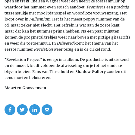
open en trekt Chelsea Wagner weer een heerlijke toetsenmuur op
waardoor het nummer even episch aandoet.
Promise
is een prachtig
tussenstukje met mooi pianospel en woordloze vrouwenzang. Het
loopt over in
Millennium
. Het is het meest poppy nummer van de
cd, maar zeker niet slecht. Het refrein is wat aan de zoete kant,
maar dat kan het nummer prima hebben. Na een paar minuten
komen de progmetal trekjes weer naar boven met pittige gitaarriffs
en weer die toetsenmuur. In
Delivered
komt het thema van het
eerste nummer
Revelation
weer terug en is de cirkel rond.
“Revelation Project” is een prima album. De productie is uitstekend
en de muziek biedt voldoende afwisseling om je tot het einde te
blijven boeien. Fans van Threshold en
Shadow Gallery
zouden dit
eens moeten beluisteren.
Maarten Goossensen