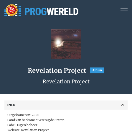
Revelation Project
Album
Revelation Project
INFO
Uitgekomen in: 2005
Land van herkomst: Verenigde Staten
Label:
Eigen beheer
Website:
Revelation Project