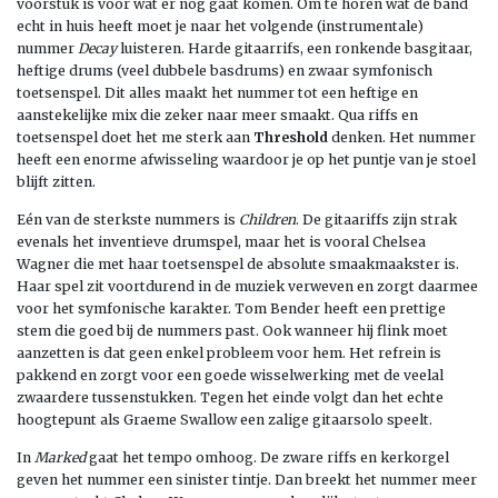
voorstuk is voor wat er nog gaat komen. Om te horen wat de band
echt in huis heeft moet je naar het volgende (instrumentale)
nummer
Decay
luisteren. Harde gitaarrifs, een ronkende basgitaar,
heftige drums (veel dubbele basdrums) en zwaar symfonisch
toetsenspel. Dit alles maakt het nummer tot een heftige en
aanstekelijke mix die zeker naar meer smaakt. Qua riffs en
toetsenspel doet het me sterk aan
Threshold
denken. Het nummer
heeft een enorme afwisseling waardoor je op het puntje van je stoel
blijft zitten.
Eén van de sterkste nummers is
Children
. De gitaariffs zijn strak
evenals het inventieve drumspel, maar het is vooral Chelsea
Wagner die met haar toetsenspel de absolute smaakmaakster is.
Haar spel zit voortdurend in de muziek verweven en zorgt daarmee
voor het symfonische karakter. Tom Bender heeft een prettige
stem die goed bij de nummers past. Ook wanneer hij flink moet
aanzetten is dat geen enkel probleem voor hem. Het refrein is
pakkend en zorgt voor een goede wisselwerking met de veelal
zwaardere tussenstukken. Tegen het einde volgt dan het echte
hoogtepunt als Graeme Swallow een zalige gitaarsolo speelt.
In
Marked
gaat het tempo omhoog. De zware riffs en kerkorgel
geven het nummer een sinister tintje. Dan breekt het nummer meer